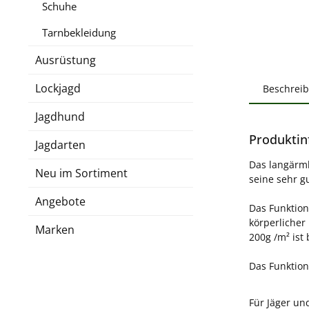
Schuhe
Tarnbekleidung
Ausrüstung
Lockjagd
Beschrei
Jagdhund
Produktin
Jagdarten
Das langärm
Neu im Sortiment
seine sehr g
Angebote
Das Funktion
körperlicher
Marken
200g /m² ist
Das Funktion
Für Jäger un