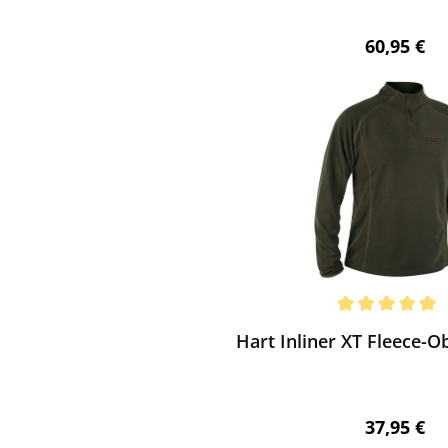
Regulärer 
60,95 €
ewerten
chnittliche Bewertung von 5 von 5 Sternen
Hart Inliner XT Fleece-Ob
Regulärer 
37,95 €