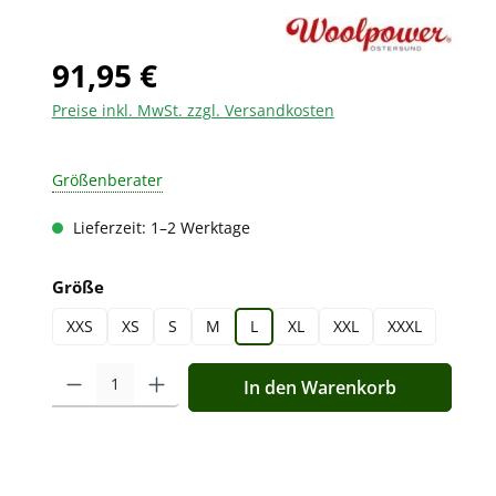
91,95 €
Preise inkl. MwSt. zzgl. Versandkosten
Größenberater
Lieferzeit: 1–2 Werktage
auswählen
Größe
XXS
XS
S
M
L
XL
XXL
XXXL
Produkt Anzahl: Gib den gewünschten Wert ein oder benutz
In den Warenkorb