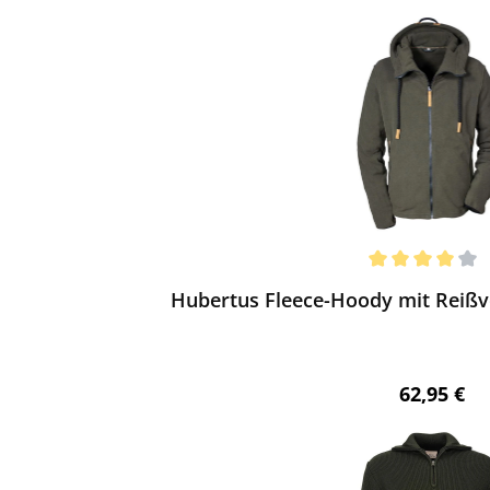
ewerten
chnittliche Bewertung von 4 von 5 Sternen
Hubertus Fleece-Hoody mit Reißve
Regulärer 
62,95 €