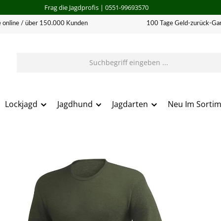
Frag die Jagdprofis
| 0551-99693570
 online / über 150.000 Kunden
100 Tage Geld-zurück-Gar
Lockjagd
Jagdhund
Jagdarten
Neu Im Sorti
erie überspringen