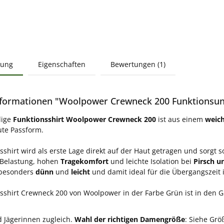
bung
Eigenschaften
Bewertungen (1)
formationen "Woolpower Crewneck 200 Funktionsun
lige
Funktionsshirt Woolpower Crewneck 200
ist aus einem
weic
ute Passform.
sshirt wird als erste Lage direkt auf der Haut getragen und sorgt
 Belastung, hohen
Tragekomfort
und leichte Isolation bei
Pirsch u
 besonders
dünn
und
leicht
und damit ideal für die Übergangszeit 
sshirt Crewneck 200 von Woolpower in der Farbe Grün ist in den G
d Jägerinnen zugleich.
Wahl der richtigen Damengröße
: Siehe Grö