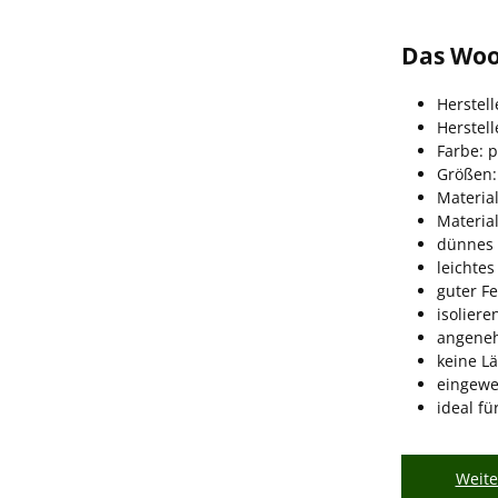
Das Woo
Herstel
Herstel
Farbe: 
Größen:
Materia
Materia
dünnes 
leichtes
guter Fe
isoliere
angeneh
keine L
eingew
ideal fü
Weite