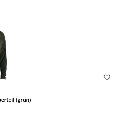
Preis:
erteil (grün)
Preis: