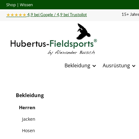
Shop
|
Wissen
 Hauptinhalt springen
Zur Suche springen
Zur Hauptnavigation springen
★★★★★
15+ Jahre
4,9 bei Google / 4,9 bei Trustpilot
Bekleidung
Ausrüstung
Bildergal
Bekleidung
Herren
Jacken
Hosen