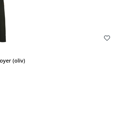
oyer (oliv)
Preis: