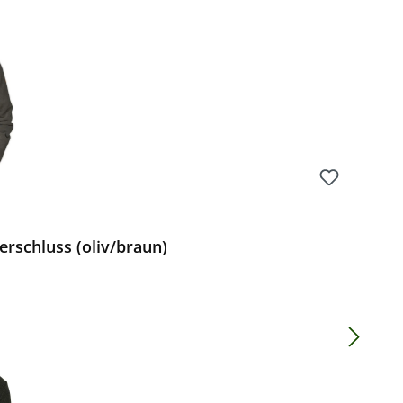
rschluss (oliv/braun)
Preis: