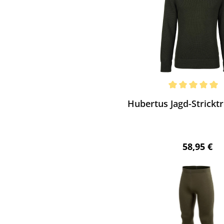
ewerten
chnittliche Bewertung von 5 von 5 Sternen
Hubertus Jagd-Stricktr
Regulärer 
58,95 €