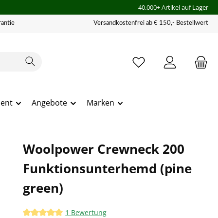
40.000+ Artikel auf Lager
antie
Versandkostenfrei ab € 150,- Bestellwert
ment
Angebote
Marken
Woolpower Crewneck 200
Funktionsunterhemd (pine
green)
1 Bewertung
Durchschnittliche Bewertung von 5 von 5 Sternen