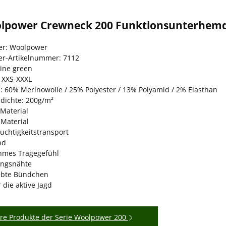
lpower Crewneck 200 Funktionsunterhemd 
ler: Woolpower
ler-Artikelnummer: 7112
pine green
 XXS-XXXL
l: 60% Merinowolle / 25% Polyester / 13% Polyamid / 2% Elasthan
ldichte: 200g/m²
Material
 Material
uchtigkeitstransport
nd
mes Tragegefühl
ängsnähte
ebte Bündchen
r die aktive Jagd
re Produkte der Serie Woolpower 200