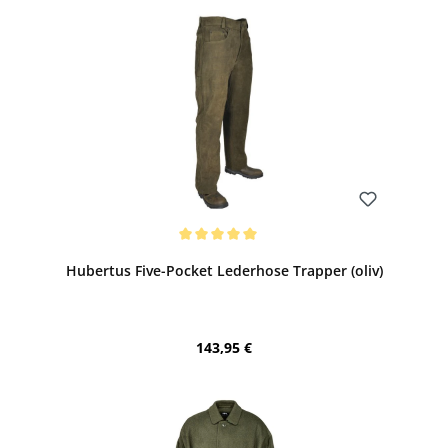
Bewerten
Durchschnittliche Bewertung von 5 von 5 Sternen
Hubertus Five-Pocket Lederhose Trapper (oliv)
Regulärer Preis:
143,95 €