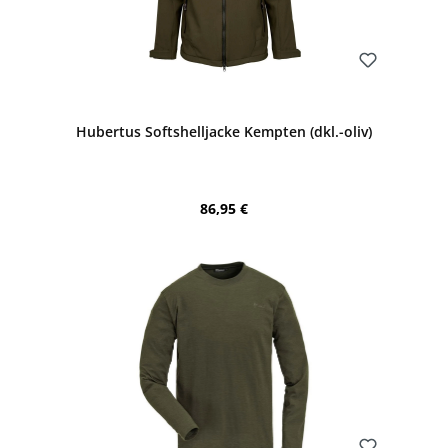
Bewerten
Hubertus Softshelljacke Kempten (dkl.-oliv)
Regulärer Preis:
86,95 €