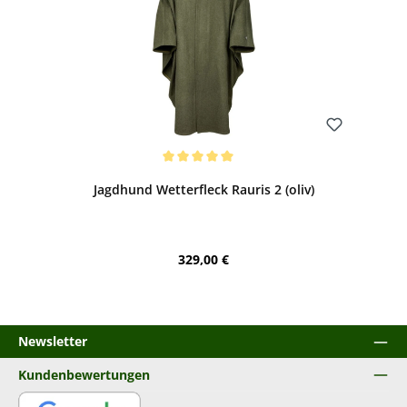
Bewerten
Durchschnittliche Bewertung von 5 von 5 Sternen
Jagdhund Wetterfleck Rauris 2 (oliv)
Regulärer Preis:
329,00 €
Newsletter
Kundenbewertungen