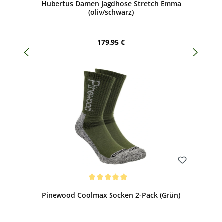
Hubertus Damen Jagdhose Stretch Emma
(oliv/schwarz)
Regulärer Preis:
179,95 €
Bewerten
Durchschnittliche Bewertung von 5 von 5 Sternen
Pinewood Coolmax Socken 2-Pack (Grün)