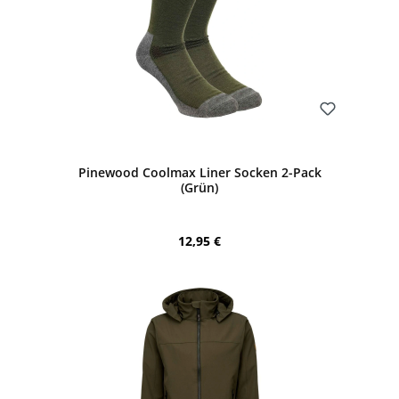
Bewerten
Pinewood Coolmax Liner Socken 2-Pack
(Grün)
Regulärer Preis:
12,95 €