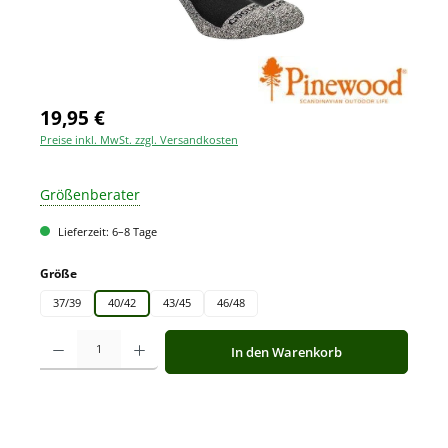
19,95 €
Preise inkl. MwSt. zzgl. Versandkosten
Größenberater
Lieferzeit: 6–8 Tage
auswählen
Größe
37/39
40/42
43/45
46/48
Produkt Anzahl: Gib den gewünschten Wert ein oder benutze die Schaltfläche
In den Warenkorb