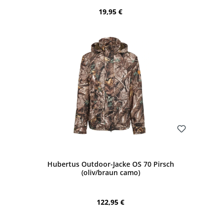
Regulärer Preis:
19,95 €
Bewerten
Hubertus Outdoor-Jacke OS 70 Pirsch
(oliv/braun camo)
Regulärer Preis:
122,95 €