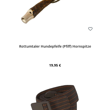
Bewerten
Rottumtaler Hundepfeife (Pfiff) Hornspitze
Regulärer Preis:
19,95 €