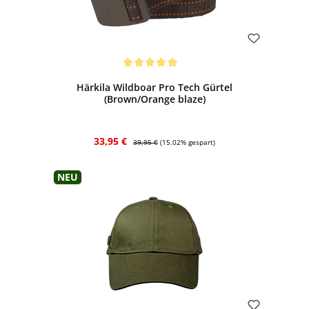
Bewerten
Durchschnittliche Bewertung von 5 von 5 Sternen
Härkila Wildboar Pro Tech Gürtel
(Brown/Orange blaze)
Verkaufspreis:
Regulärer Preis:
33,95 €
39,95 €
(15.02% gespart)
Neu