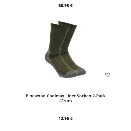
Regulärer Preis:
60,95 €
Bewerten
Pinewood Coolmax Liner Socken 2-Pack
(Grün)
Regulärer Preis:
12,95 €