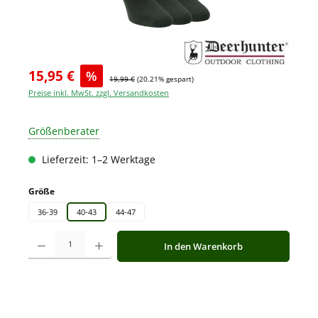
15,95 €
%
19,99 €
(20.21% gespart)
Preise inkl. MwSt. zzgl. Versandkosten
Größenberater
Lieferzeit: 1–2 Werktage
auswählen
Größe
36-39
40-43
44-47
Produkt Anzahl: Gib den gewünschten Wert ein oder benutze die Schaltfläche
In den Warenkorb