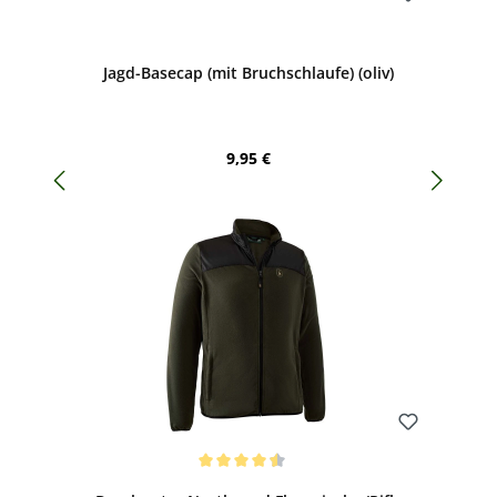
Bewerten
Jagd-Basecap (mit Bruchschlaufe) (oliv)
Regulärer Preis:
9,95 €
Bewerten
Durchschnittliche Bewertung von 4.5 von 5 Sternen