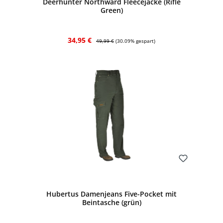
Deerhunter Northward Fleecejacke (Rifle
Green)
Verkaufspreis:
Regulärer Preis:
34,95 €
49,99 €
(30.09% gespart)
Bewerten
Hubertus Damenjeans Five-Pocket mit
Beintasche (grün)