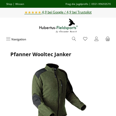
Shop
|
Wissen
Frag die Jagdprofis
| 0551-99693570
Zum Hauptinhalt springen
★★★★★
4,9 bei Google / 4,9 bei Trustpilot
Navigation
Pfanner Wooltec Janker
Bildergalerie überspringen