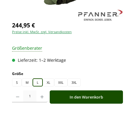
244,95 €
Preise inkl. MwSt. zzgl. Versandkosten
Größenberater
Lieferzeit: 1–2 Werktage
auswählen
Größe
S
M
L
XL
XXL
3XL
Produkt Anzahl: Gib den gewünschten Wert ein oder benutze die Schaltfläche
In den Warenkorb