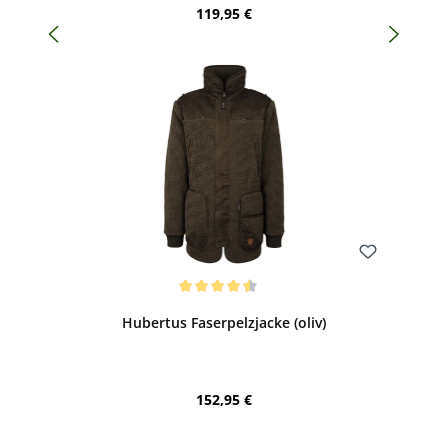
Regulärer Preis:
119,95 €
Bewerten
Durchschnittliche Bewertung von 4.5 von 5 Sternen
Hubertus Faserpelzjacke (oliv)
Regulärer Preis:
152,95 €