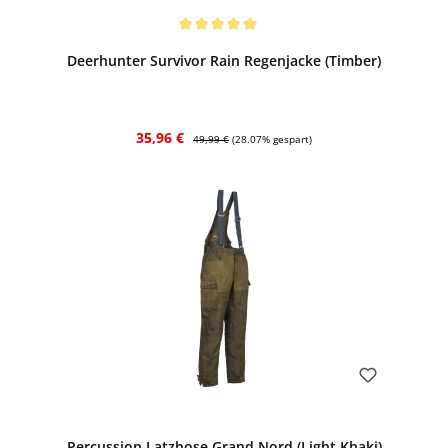
Bewerten
Durchschnittliche Bewertung von 5 von 5 Sternen
Deerhunter Survivor Rain Regenjacke (Timber)
Verkaufspreis:
Regulärer Preis:
35,96 €
49,99 €
(28.07% gespart)
Bewerten
Percussion Latzhose Grand Nord (Light Khaki)