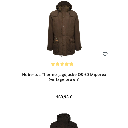
Bewerten
Durchschnittliche Bewertung von 5 von 5 Sternen
Hubertus Thermo-Jagdjacke OS 60 Miporex
(vintage brown)
Regulärer Preis:
160,95 €