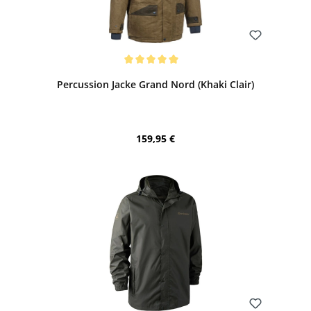
Bewerten
Durchschnittliche Bewertung von 5 von 5 Sternen
Percussion Jacke Grand Nord (Khaki Clair)
Regulärer Preis:
159,95 €