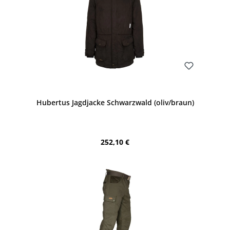
Bewerten
Hubertus Jagdjacke Schwarzwald (oliv/braun)
Regulärer Preis:
252,10 €