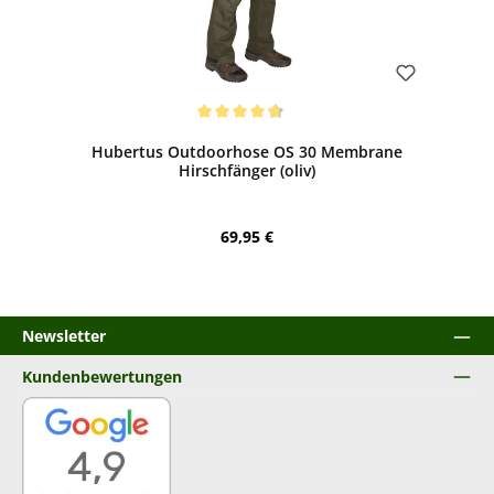
Bewerten
Durchschnittliche Bewertung von 4.81 von 5 Sternen
Hubertus Outdoorhose OS 30 Membrane
Hirschfänger (oliv)
Regulärer Preis:
69,95 €
Newsletter
Kundenbewertungen