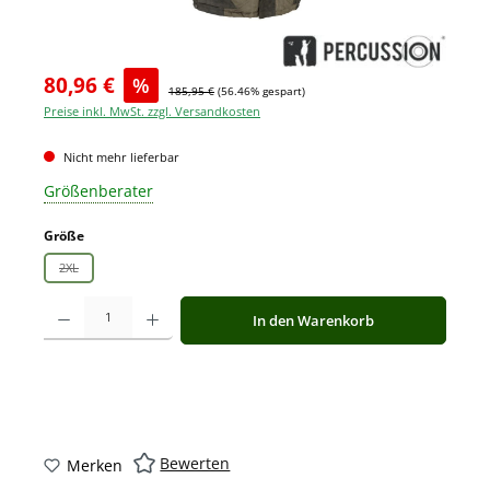
80,96 €
%
185,95 €
(56.46% gespart)
Preise inkl. MwSt. zzgl. Versandkosten
Nicht mehr lieferbar
Größenberater
auswählen
Größe
2XL
(Diese Option ist zurzeit nicht verfügbar.)
Produkt Anzahl: Gib den gewünschten Wert ein oder benutze die Schaltfläche
In den Warenkorb
Bewerten
Merken