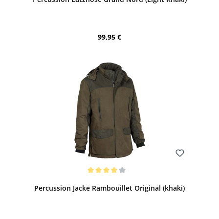
Regulärer Preis:
99,95 €
Bewerten
Durchschnittliche Bewertung von 4 von 5 Sternen
Percussion Jacke Rambouillet Original (khaki)