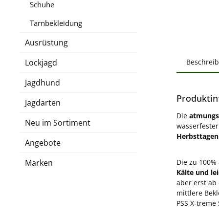
Schuhe
Tarnbekleidung
Ausrüstung
Lockjagd
Beschrei
Jagdhund
Produktinf
Jagdarten
Die
atmungs
Neu im Sortiment
wasserfester
Herbsttagen
Angebote
Marken
Die zu 100% 
Kälte und l
aber erst ab
mittlere Bek
PSS X-treme 