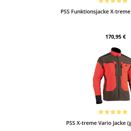
chnittliche Bewertung von 5 von 5 Sternen
PSS Funktionsjacke X-treme 
Regulärer 
170,95 €
ewerten
chnittliche Bewertung von 5 von 5 Sternen
PSS X-treme Vario Jacke (