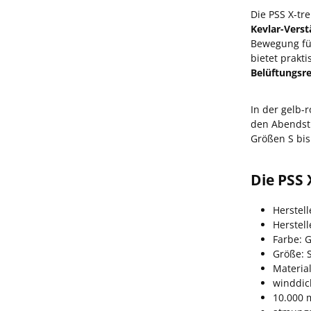
Die PSS X-tr
Kevlar-Vers
Bewegung fü
bietet prakt
Belüftungsr
In der gelb-
den Abendstu
Größen S bis
Die PSS 
Herstell
Herstel
Farbe: 
Größe: S
Materia
winddic
10.000 