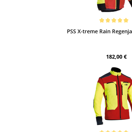
ewerten
chnittliche Bewertung von 5 von 5 Sternen
PSS X-treme Rain Regenjac
Regulärer 
182,00 €
ewerten