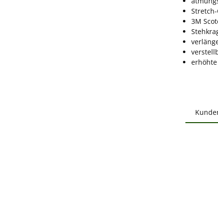
atmungs
Stretch
3M Scotc
Stehkra
verläng
verstell
erhöhte
Kunde
Produ