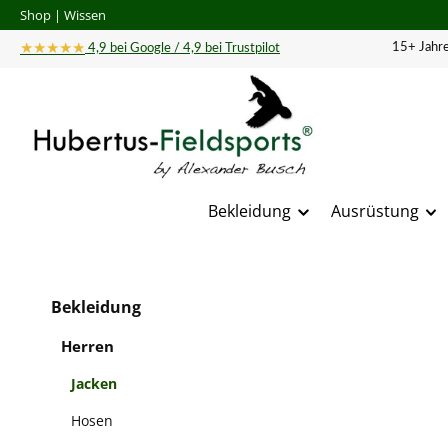
Shop
|
Wissen
 Hauptinhalt springen
Zur Suche springen
Zur Hauptnavigation springen
★★★★★
15+ Jahre
4,9 bei Google / 4,9 bei Trustpilot
Bekleidung
Ausrüstung
Bildergal
Bekleidung
Herren
Jacken
Hosen