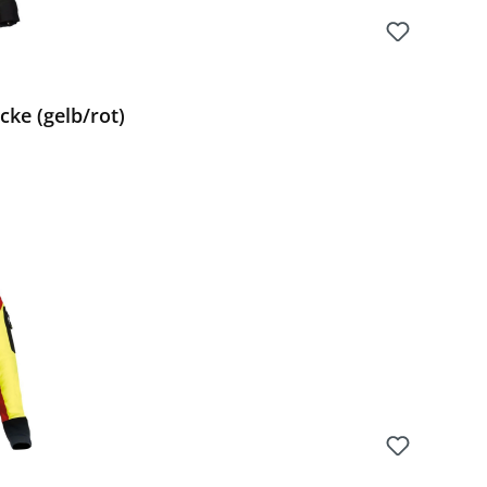
ke (gelb/rot)
Preis: