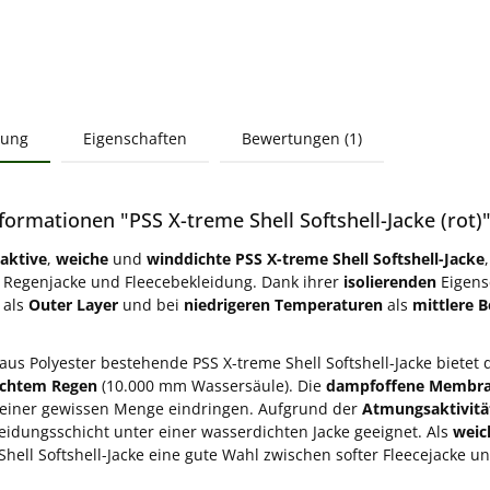
bung
Eigenschaften
Bewertungen (1)
ormationen "PSS X-treme Shell Softshell-Jacke (rot)
aktive
,
weiche
und
winddichte PSS X-treme Shell Softshell-Jacke
 Regenjacke und Fleecebekleidung. Dank ihrer
isolierenden
Eigensc
als
Outer Layer
und bei
niedrigeren Temperaturen
als
mittlere 
aus Polyester bestehende PSS X-treme Shell Softshell-Jacke bietet
eichtem Regen
(10.000 mm Wassersäule). Die
dampfoffene Membr
 einer gewissen Menge eindringen. Aufgrund der
Atmungsaktivitä
leidungsschicht unter einer wasserdichten Jacke geeignet. Als
weic
Shell Softshell-Jacke eine gute Wahl zwischen softer Fleecejacke u