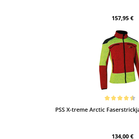
Regulärer 
157,95 €
ewerten
chnittliche Bewertung von 4.5 von 5 Sternen
PSS X-treme Arctic Faserstrickj
Regulärer 
134,00 €