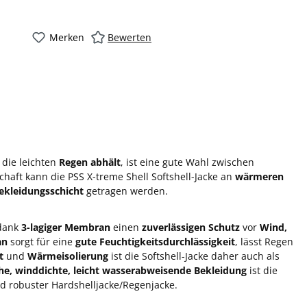
Merken
Bewerten
"
, die leichten
Regen abhält
, ist eine gute Wahl zwischen
haft kann die PSS X-treme Shell Softshell-Jacke an
wärmeren
Bekleidungsschicht
getragen werden.
 dank
3-lagiger Membran
einen
zuverlässigen Schutz
vor
Wind,
an
sorgt für eine
gute Feuchtigkeitsdurchlässigkeit
, lässt Regen
t
und
Wärmeisolierung
ist die Softshell-Jacke daher auch als
he, winddichte, leicht wasserabweisende Bekleidung
ist die
nd robuster Hardshelljacke/Regenjacke.