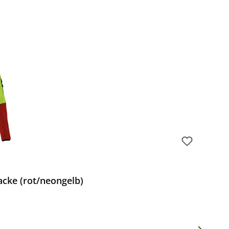
Preis:
acke (rot/neongelb)
Preis: