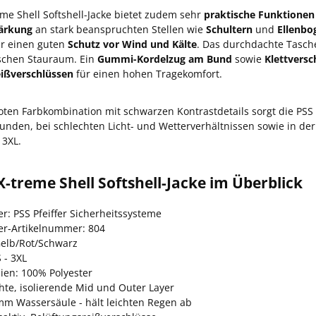
eme Shell Softshell-Jacke bietet zudem sehr
praktische Funktionen
tärkung
an stark beanspruchten Stellen wie
Schultern
und
Ellenbo
r einen guten
Schutz vor Wind und Kälte
. Das durchdachte Tasc
ischen Stauraum. Ein
Gummi-Kordelzug am Bund
sowie
Klettvers
eißverschlüssen
für einen hohen Tragekomfort.
roten Farbkombination mit schwarzen Kontrastdetails sorgt die PSS X
nden, bei schlechten Licht- und Wetterverhältnissen sowie in der 
 3XL.
X-treme Shell Softshell-Jacke im Überblick
er: PSS Pfeiffer Sicherheitssysteme
ler-Artikelnummer: 804
Gelb/Rot/Schwarz
 - 3XL
lien: 100% Polyester
hte, isolierende Mid und Outer Layer
mm Wassersäule - hält leichten Regen ab