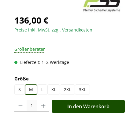
136,00 €
Preise inkl. MwSt. zzgl. Versandkosten
Größenberater
Lieferzeit: 1–2 Werktage
auswählen
Größe
S
M
L
XL
2XL
3XL
Produkt Anzahl: Gib den gewünschten Wert ein oder benutz
In den Warenkorb