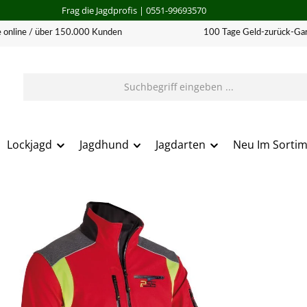
Frag die Jagdprofis
| 0551-99693570
 online / über 150.000 Kunden
100 Tage Geld-zurück-Gar
Lockjagd
Jagdhund
Jagdarten
Neu Im Sorti
erie überspringen