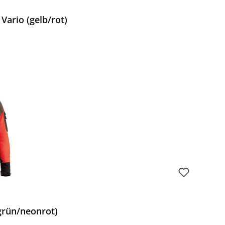
Vario (gelb/rot)
Preis:
grün/neonrot)