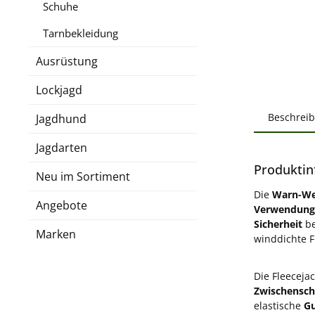
Schuhe
Tarnbekleidung
Ausrüstung
Lockjagd
Beschrei
Jagdhund
Jagdarten
Produktin
Neu im Sortiment
Die
Warn-We
Angebote
Verwendung
Sicherheit
b
Marken
winddichte F
Die Fleeceja
Zwischensch
elastische
G