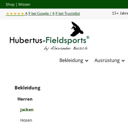
Shop
|
Wissen
 Hauptinhalt springen
Zur Suche springen
Zur Hauptnavigation springen
★★★★★
15+ Jahre
4,9 bei Google / 4,9 bei Trustpilot
Bekleidung
Ausrüstung
Bildergal
Bekleidung
Herren
Jacken
Hosen