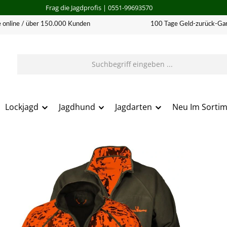
Frag die Jagdprofis
| 0551-99693570
 online / über 150.000 Kunden
100 Tage Geld-zurück-Gar
Lockjagd
Jagdhund
Jagdarten
Neu Im Sorti
erie überspringen