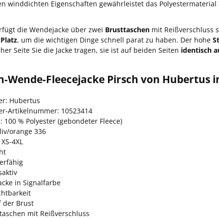
en winddichten Eigenschaften gewährleistet das Polyestermateria
rfügt die Wendejacke über zwei
Brusttaschen
mit Reißverschluss 
Platz
, um die wichtigen Dinge schnell parat zu haben. Der hohe
S
her Seite Sie die Jacke tragen, sie ist auf beiden Seiten
identisch 
n-Wende-Fleecejacke Pirsch von Hubertus i
er: Hubertus
ler-Artikelnummer: 10523414
: 100 % Polyester (gebondeter Fleece)
liv/orange 336
 XS-4XL
ht
erfähig
aktiv
cke in Signalfarbe
chtbarkeit
f der Brust
taschen mit Reißverschluss