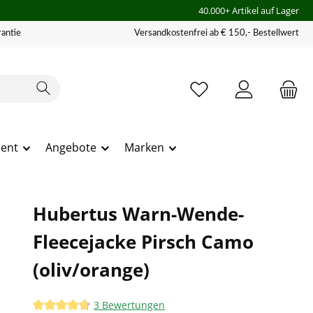
40.000+ Artikel auf Lager
antie
Versandkostenfrei ab € 150,- Bestellwert
ment
Angebote
Marken
Hubertus Warn-Wende-
Fleecejacke Pirsch Camo
(oliv/orange)
3 Bewertungen
Durchschnittliche Bewertung von 4.83 von 5 Sternen