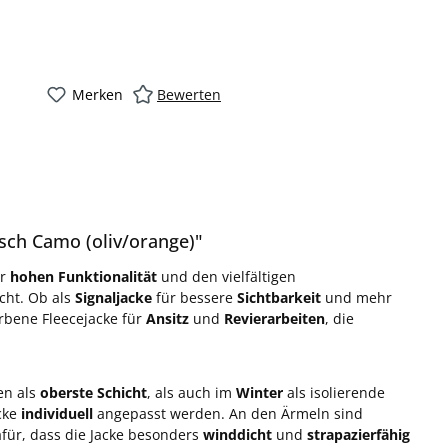
Merken
Bewerten
sch Camo (oliv/orange)"
er
hohen Funktionalität
und den vielfältigen
cht. Ob als
Signaljacke
für bessere
Sichtbarkeit
und mehr
arbene Fleecejacke für
Ansitz
und
Revierarbeiten
, die
en als
oberste Schicht
, als auch im
Winter
als isolierende
cke
individuell
angepasst werden. An den Ärmeln sind
für, dass die Jacke besonders
winddicht
und
strapazierfähig