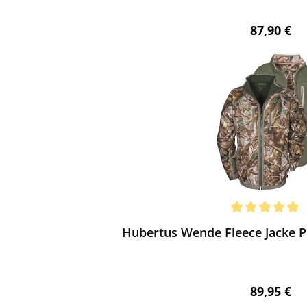
Regulärer 
87,90 €
ewerten
chnittliche Bewertung von 5 von 5 Sternen
Hubertus Wende Fleece Jacke P
Regulärer 
89,95 €