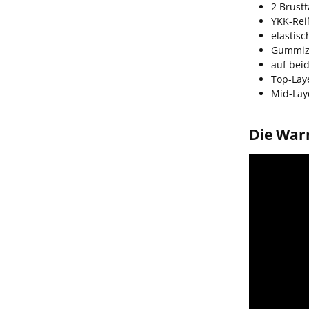
2 Brust
YKK-Rei
elastis
Gummiz
auf beid
Top-Lay
Mid-Lay
Die War