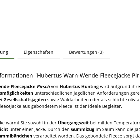
bung
Eigenschaften
Bewertungen (3)
formationen "Hubertus Warn-Wende-Fleecejacke Pir
nde-Fleecejacke
Pirsch
von
Hubertus Hunting
wird aufgrund ihr
smöglichkeiten
unterschiedlichen jagdlichen Anforderungen gere
ei
Gesellschaftsjagden
sowie Waldarbeiten oder als schlichte olivf
leecejacke aus gebondetem Fleece ist der ideale Begleiter.
cke wärmt Sie sowohl in der
Übergangszeit
bei milden Temperatur
icht
unter einer Jacke. Durch den
Gummizug
im Saum kann die Ja
ummibändchen
verarbeitet worden. Das gebondete Fleece sorgt da