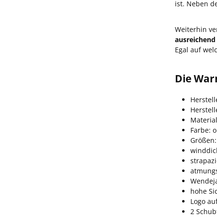
ist. Neben d
Weiterhin ve
ausreichend 
Egal auf welc
Die War
Herstell
Herstel
Material
Farbe: o
Größen:
winddic
strapazi
atmungs
Wendeja
hohe Si
Logo au
2 Schub