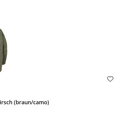
Preis:
irsch (braun/camo)
Preis: