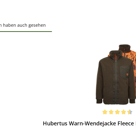
n haben auch gesehen
ktgalerie überspringen
ewerten
chnittliche Bewertung von 4.5 von 5 Sternen
Hubertus Warn-Wendejacke Fleece D