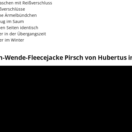
taschen mit Reißverschluss
ßverschlüsse
che Ärmelbündchen
ug im Saum
en Seiten identisch
er in der Übergangszeit
er im Winter
n-Wende-Fleecejacke Pirsch von Hubertus im