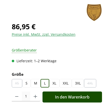
86,95 €
Preise inkl. MwSt. zzgl. Versandkosten
Größenberater
Lieferzeit: 1–2 Werktage
auswählen
Größe
XS
S
M
L
XL
XXL
3XL
4XL
(Diese Option ist zurzeit nicht verfügbar.)
(Diese Option is
Produkt Anzahl: Gib den gewünschten Wert ein oder benutz
In den Warenkorb