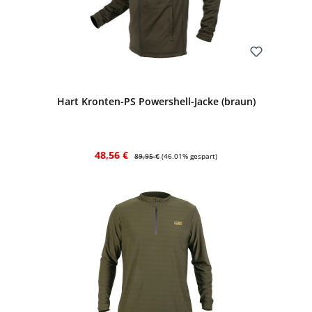
Bewerten
Hart Kronten-PS Powershell-Jacke (braun)
Verkaufspreis:
Regulärer Preis:
48,56 €
89,95 €
(46.01% gespart)