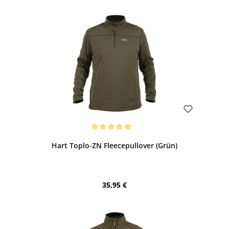
Bewerten
Durchschnittliche Bewertung von 5 von 5 Sternen
Hart Toplo-ZN Fleecepullover (Grün)
Regulärer Preis:
35,95 €