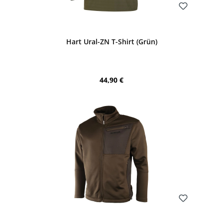
Bewerten
Hart Ural-ZN T-Shirt (Grün)
Regulärer Preis:
44,90 €
Bewerten