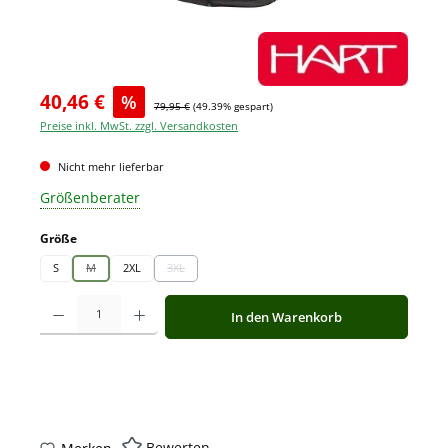
40,46 €
%
79,95 €
(49.39% gespart)
Preise inkl. MwSt. zzgl. Versandkosten
Nicht mehr lieferbar
Größenberater
auswählen
Größe
S
M
2XL
3XL
(Diese Option ist zurzeit nicht verfügbar.)
(Diese Option ist zurzeit nicht verfügbar.)
Produkt Anzahl: Gib den gewünschten Wert ein oder benutze die Schaltfläche
In den Warenkorb
Bewerten