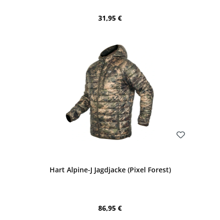
Regulärer Preis:
31,95 €
Bewerten
Hart Alpine-J Jagdjacke (Pixel Forest)
Regulärer Preis:
86,95 €