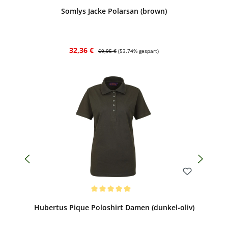
Somlys Jacke Polarsan (brown)
Verkaufspreis:
Regulärer Preis:
32,36 €
69,95 €
(53.74% gespart)
Bewerten
Durchschnittliche Bewertung von 5 von 5 Sternen
Hubertus Pique Poloshirt Damen (dunkel-oliv)