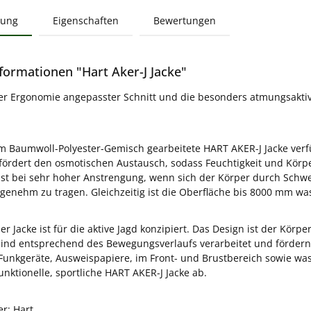
bung
Eigenschaften
Bewertungen
formationen "Hart Aker-J Jacke"
r Ergonomie angepasster Schnitt und die besonders atmungsaktive
m Baumwoll-Polyester-Gemisch gearbeitete HART AKER-J Jacke verfü
fördert den osmotischen Austausch, sodass Feuchtigkeit und Körp
st bei sehr hoher Anstrengung, wenn sich der Körper durch Schwei
nehm zu tragen. Gleichzeitig ist die Oberfläche bis 8000 mm was
der Jacke ist für die aktive Jagd konzipiert. Das Design ist der Kö
sind entsprechend des Bewegungsverlaufs verarbeitet und fördern 
Funkgeräte, Ausweispapiere, im Front- und Brustbereich sowie w
unktionelle, sportliche HART AKER-J Jacke ab.
er: Hart