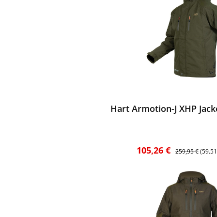
ewerten
Hart Armotion-J XHP Jacke
Verkaufspreis:
Regulärer Preis
105,26 €
259,95 €
(59.5