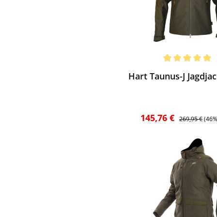
ewerten
chnittliche Bewertung von 5 von 5 Sternen
Hart Taunus-J Jagdjac
Verkaufspreis:
Regulärer Prei
145,76 €
269,95 €
(46%