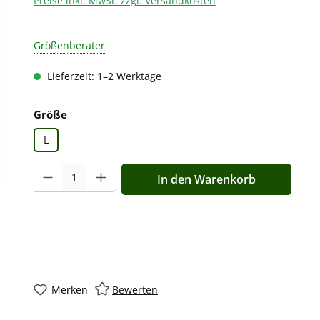
Preise inkl. MwSt. zzgl. Versandkosten
Größenberater
Lieferzeit: 1–2 Werktage
auswählen
Größe
L
Produkt Anzahl: Gib den gewünschten Wert ein oder benutz
In den Warenkorb
Merken
Bewerten