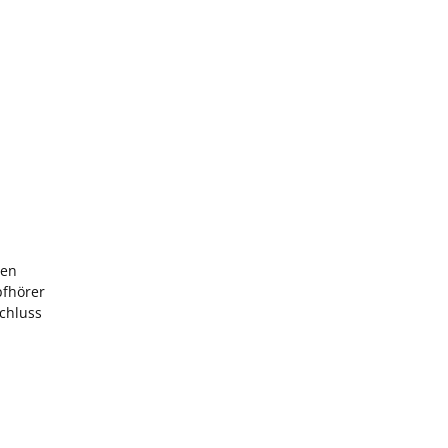
sen
pfhörer
chluss