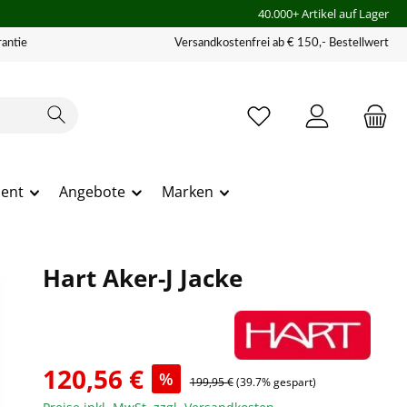
40.000+ Artikel auf Lager
antie
Versandkostenfrei ab € 150,- Bestellwert
ment
Angebote
Marken
Hart Aker-J Jacke
120,56 €
%
199,95 €
(39.7% gespart)