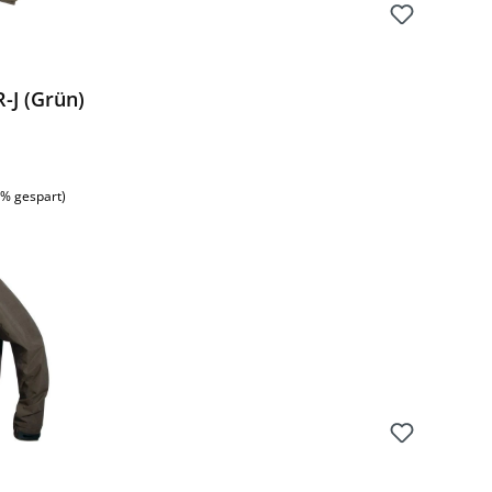
-J (Grün)
:
8% gespart)