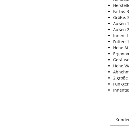
Herstel
Farbe: 
Größe: 
Außen 1
Außen 2
Innen: 
Futter: 
Hohe At
Ergonom
Geräusc
Hohe Wa
Abnehmb
2 große
Funkger
Innenta
Kunde