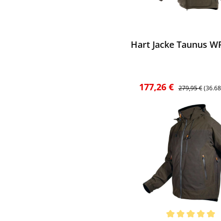
ewerten
Hart Jacke Taunus WR
Verkaufspreis:
Regulärer Preis
177,26 €
279,95 €
(36.6
ewerten