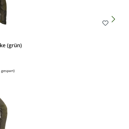
ke (grün)
s:
 gespart)