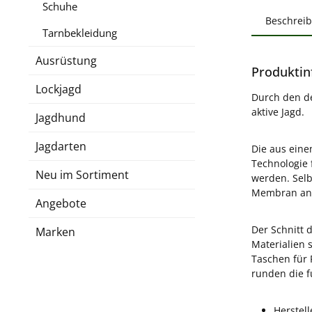
Schuhe
Beschrei
Tarnbekleidung
Ausrüstung
Produktin
Lockjagd
Durch den de
aktive Jagd.
Jagdhund
Jagdarten
Die aus eine
Technologie 
Neu im Sortiment
werden. Selb
Membran ange
Angebote
Der Schnitt 
Marken
Materialien 
Taschen für 
runden die f
Herstell