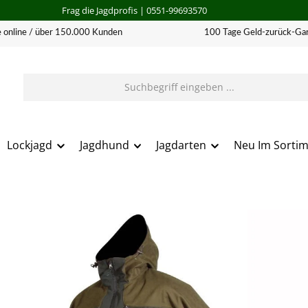
Frag die Jagdprofis
| 0551-99693570
 online / über 150.000 Kunden
100 Tage Geld-zurück-Gar
Lockjagd
Jagdhund
Jagdarten
Neu Im Sorti
erie überspringen