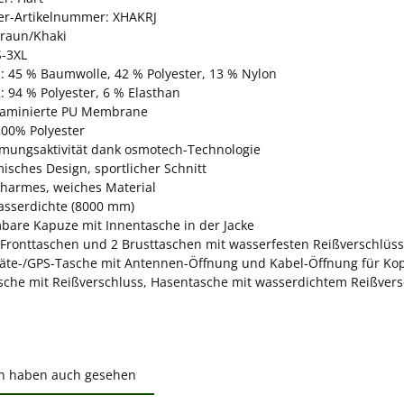
ler-Artikelnummer: XHAKRJ
Braun/Khaki
S-3XL
: 45 % Baumwolle, 42 % Polyester, 13 % Nylon
: 94 % Polyester, 6 % Elasthan
Laminierte PU Membrane
100% Polyester
mungsaktivität dank osmotech-Technologie
isches Design, sportlicher Schnitt
harmes, weiches Material
sserdichte (8000 mm)
are Kapuze mit Innentasche in der Jacke
 Fronttaschen und 2 Brusttaschen mit wasserfesten Reißverschlüs
äte-/GPS-Tasche mit Antennen-Öffnung und Kabel-Öffnung für Ko
sche mit Reißverschluss, Hasentasche mit wasserdichtem Reißvers
n haben auch gesehen