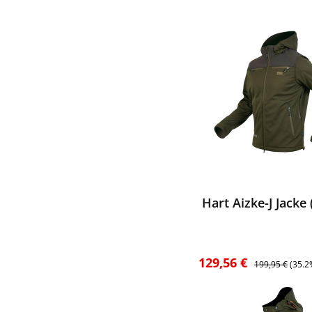
ktgalerie überspringen
ewerten
Hart Aizke-J Jacke
Verkaufspreis:
Regulärer Preis
129,56 €
199,95 €
(35.2