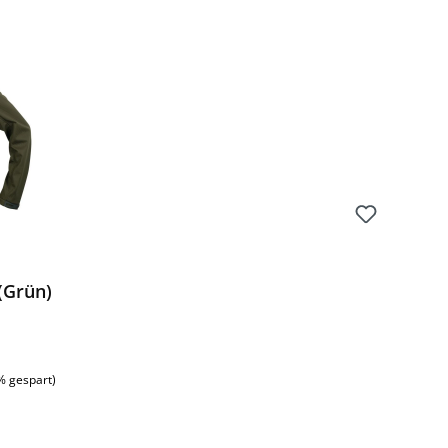
 (Grün)
:
% gespart)