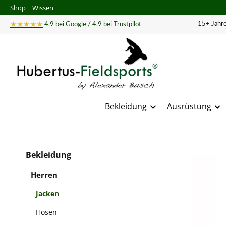
Shop
|
Wissen
 Hauptinhalt springen
Zur Suche springen
Zur Hauptnavigation springen
★★★★★
15+ Jahre
4,9 bei Google / 4,9 bei Trustpilot
Bekleidung
Ausrüstung
Bildergal
Bekleidung
Herren
Jacken
Hosen