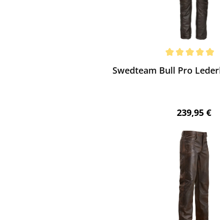
ewerten
chnittliche Bewertung von 5 von 5 Sternen
Swedteam Bull Pro Leder
Regulärer 
239,95 €