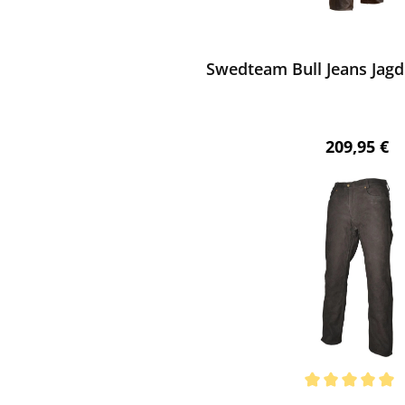
ewerten
Swedteam Bull Jeans Jag
Regulärer 
209,95 €
ewerten
chnittliche Bewertung von 5 von 5 Sternen