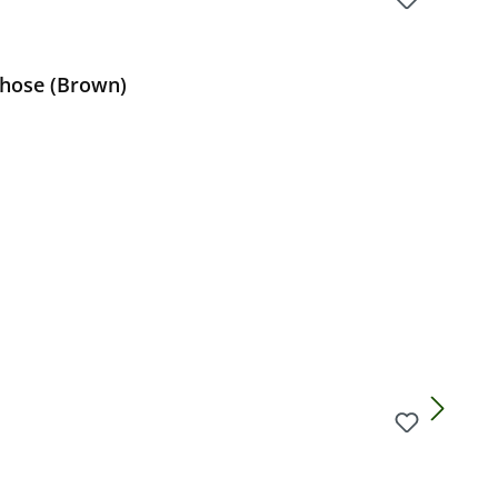
dhose (Brown)
Preis: