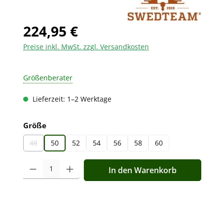
224,95 €
Preise inkl. MwSt. zzgl. Versandkosten
Größenberater
Lieferzeit: 1–2 Werktage
auswählen
Größe
48
50
52
54
56
58
60
(Diese Option ist zurzeit nicht verfügbar.)
Produkt Anzahl: Gib den gewünschten Wert ein oder benutz
In den Warenkorb