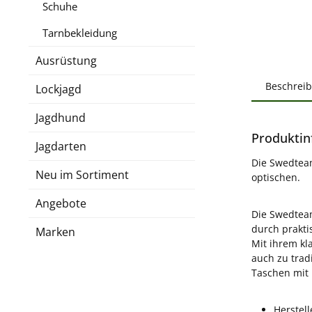
Schuhe
Tarnbekleidung
Ausrüstung
Beschrei
Lockjagd
Jagdhund
Produktin
Jagdarten
Die Swedteam
Neu im Sortiment
optischen.
Angebote
Die Swedteam
durch prakti
Marken
Mit ihrem kl
auch zu trad
Taschen mit 
Herstel