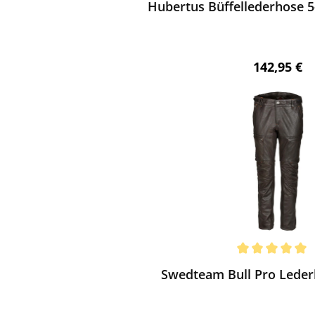
Hubertus Büffellederhose 5
Regulärer 
142,95 €
ewerten
chnittliche Bewertung von 5 von 5 Sternen
Swedteam Bull Pro Leder