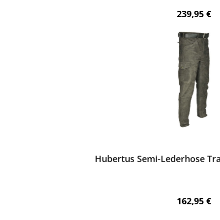
Regulärer 
239,95 €
ewerten
Hubertus Semi-Lederhose Tra
Regulärer 
162,95 €