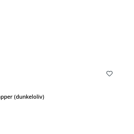
Preis:
pper (dunkeloliv)
Preis: