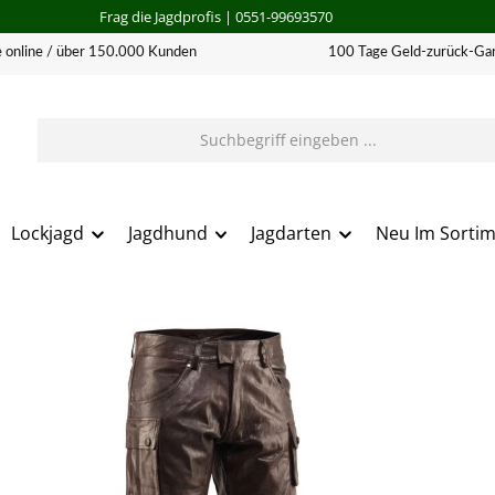
Frag die Jagdprofis
| 0551-99693570
 online / über 150.000 Kunden
100 Tage Geld-zurück-Gar
Lockjagd
Jagdhund
Jagdarten
Neu Im Sorti
erie überspringen