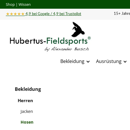
Shop
|
Wissen
 Hauptinhalt springen
Zur Suche springen
Zur Hauptnavigation springen
★★★★★
15+ Jahre
4,9 bei Google / 4,9 bei Trustpilot
Bekleidung
Ausrüstung
Bildergal
Bekleidung
Herren
Jacken
Hosen