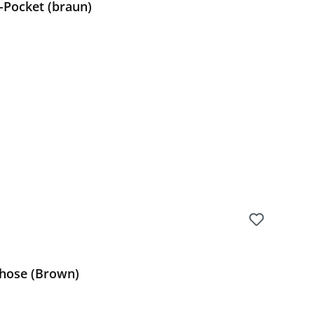
-Pocket (braun)
Preis:
hose (Brown)