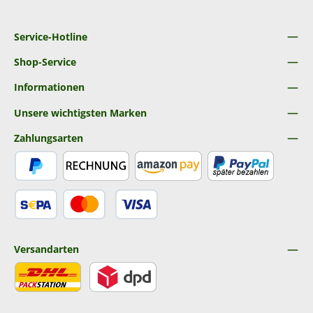
Service-Hotline
Shop-Service
Informationen
Unsere wichtigsten Marken
Zahlungsarten
PayPal
Rechnung
Amazon Pay
Später Bezahlen
SEPA Lastschrift
Kredit- oder Debitkarte
Versandarten
DHL
DPD