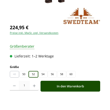
224,95 €
Preise inkl. MwSt. zzgl. Versandkosten
Größenberater
Lieferzeit: 1–2 Werktage
auswählen
Größe
48
50
52
54
56
58
60
(Diese Option ist zurzeit nicht verfügbar.)
Produkt Anzahl: Gib den gewünschten Wert ein oder benutze die Schaltfläche
In den Warenkorb