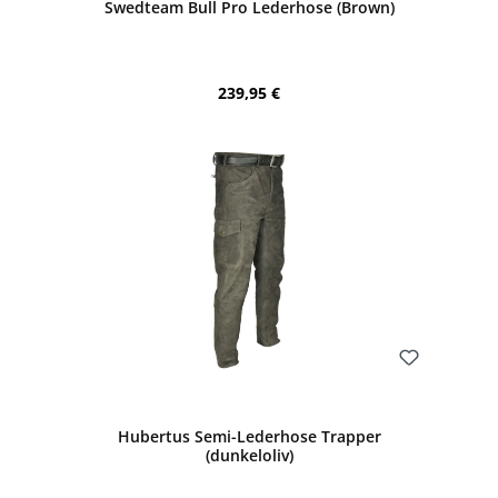
Swedteam Bull Pro Lederhose (Brown)
Regulärer Preis:
239,95 €
Bewerten
Hubertus Semi-Lederhose Trapper
(dunkeloliv)