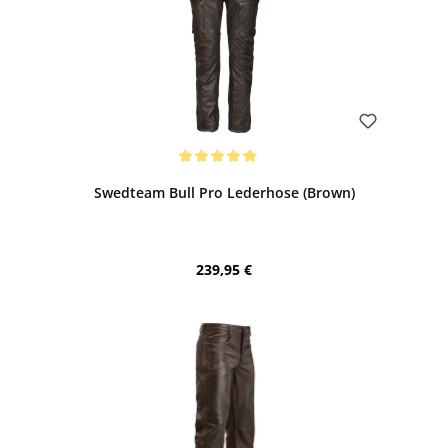
Bewerten
Durchschnittliche Bewertung von 5 von 5 Sternen
Swedteam Bull Pro Lederhose (Brown)
Regulärer Preis:
239,95 €