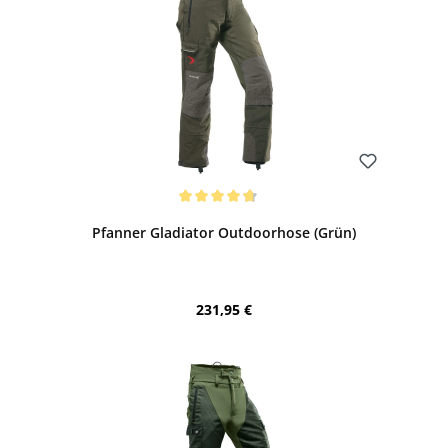
Bewerten
Durchschnittliche Bewertung von 4.85 von 5 Sternen
Pfanner Gladiator Outdoorhose (Grün)
Regulärer Preis:
231,95 €