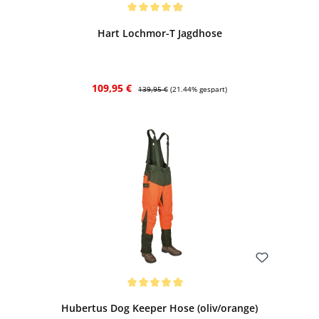
Bewerten
Durchschnittliche Bewertung von 4.95 von 5 Sternen
Hart Lochmor-T Jagdhose
Verkaufspreis:
Regulärer Preis:
109,95 €
139,95 €
(21.44% gespart)
Bewerten
Durchschnittliche Bewertung von 5 von 5 Sternen
Hubertus Dog Keeper Hose (oliv/orange)