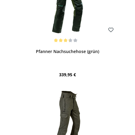
Bewerten
Durchschnittliche Bewertung von 3.17 von 5 Sternen
Pfanner Nachsuchehose (grün)
Regulärer Preis:
339,95 €