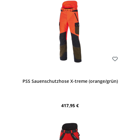
Bewerten
PSS Sauenschutzhose X-treme (orange/grün)
Regulärer Preis:
417,95 €