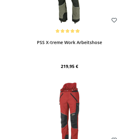
Bewerten
Durchschnittliche Bewertung von 5 von 5 Sternen
PSS X-treme Work Arbeitshose
Regulärer Preis:
219,95 €