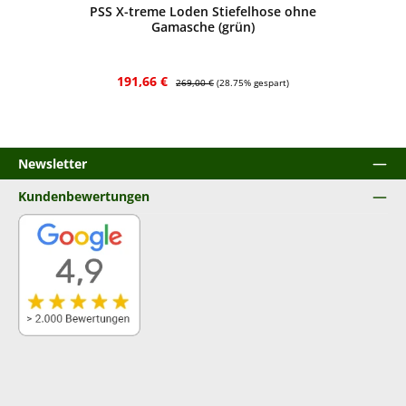
PSS X-treme Loden Stiefelhose ohne
Gamasche (grün)
Verkaufspreis:
Regulärer Preis:
191,66 €
269,00 €
(28.75% gespart)
Newsletter
Kundenbewertungen