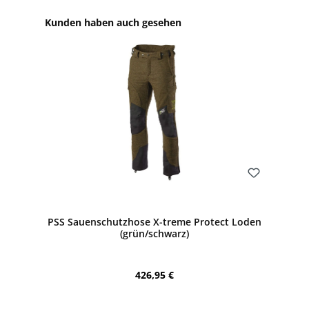
Produktgalerie überspringen
Kunden haben auch gesehen
Bewerten
PSS Sauenschutzhose X-treme Protect Loden
(grün/schwarz)
Regulärer Preis:
426,95 €