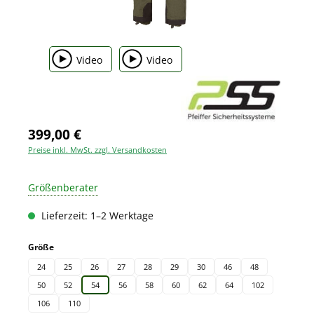
Video
Video
399,00 €
Preise inkl. MwSt. zzgl. Versandkosten
Größenberater
Lieferzeit: 1–2 Werktage
auswählen
Größe
24
25
26
27
28
29
30
46
48
50
52
54
56
58
60
62
64
102
106
110