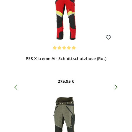
Bewerten
Durchschnittliche Bewertung von 5 von 5 Sternen
PSS X-treme Air Schnittschutzhose (Rot)
Regulärer Preis:
275,95 €