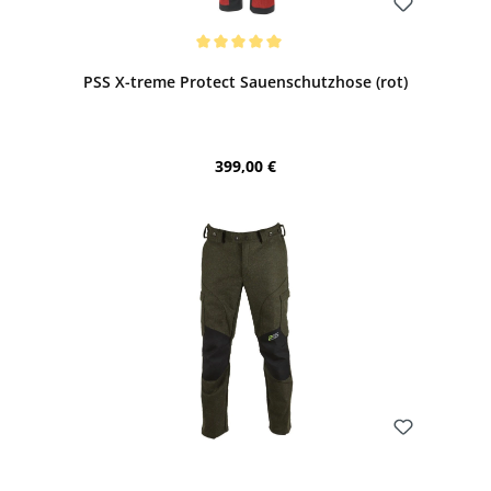
Bewerten
Durchschnittliche Bewertung von 5 von 5 Sternen
PSS X-treme Protect Sauenschutzhose (rot)
Regulärer Preis:
399,00 €
Bewerten