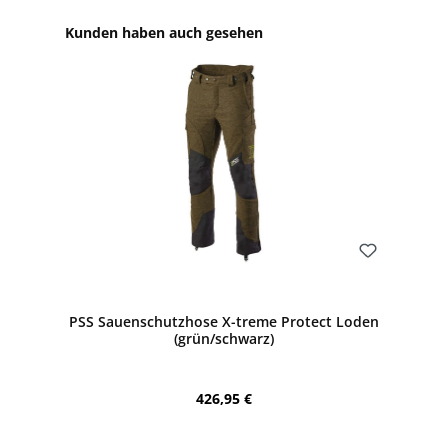
Produktgalerie überspringen
Kunden haben auch gesehen
Bewerten
PSS Sauenschutzhose X-treme Protect Loden
(grün/schwarz)
Regulärer Preis:
426,95 €