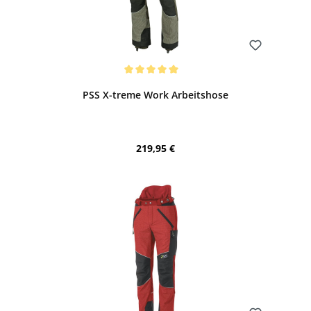
Bewerten
Durchschnittliche Bewertung von 5 von 5 Sternen
PSS X-treme Work Arbeitshose
Regulärer Preis:
219,95 €