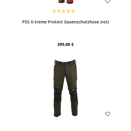
Bewerten
Durchschnittliche Bewertung von 5 von 5 Sternen
PSS X-treme Protect Sauenschutzhose (rot)
Regulärer Preis:
399,00 €
Bewerten