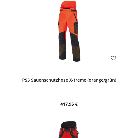
Bewerten
PSS Sauenschutzhose X-treme (orange/grün)
Regulärer Preis:
417,95 €