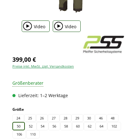
Video
Video
399,00 €
Preise inkl. MwSt. zzgl. Versandkosten
Größenberater
Lieferzeit: 1–2 Werktage
auswählen
Größe
24
25
26
27
28
29
30
46
48
50
52
54
56
58
60
62
64
102
106
110