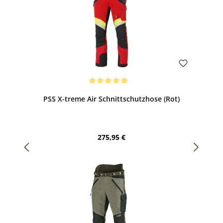
Bewerten
Durchschnittliche Bewertung von 5 von 5 Sternen
PSS X-treme Air Schnittschutzhose (Rot)
Regulärer Preis:
275,95 €