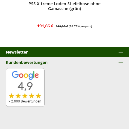
PSS X-treme Loden Stiefelhose ohne
Gamasche (grün)
Verkaufspreis:
Regulärer Preis:
191,66 €
269,00 €
(28.75% gespart)
Newsletter
Kundenbewertungen