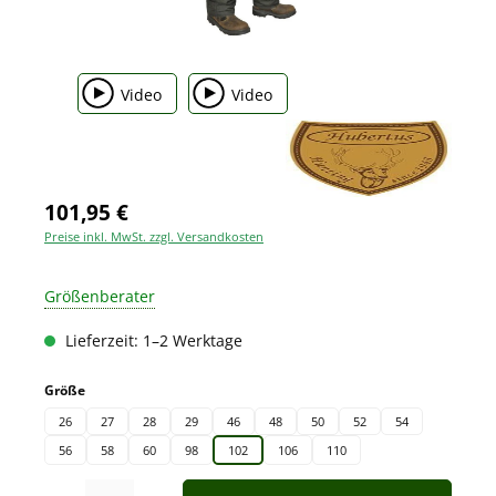
Video
Video
101,95 €
Preise inkl. MwSt. zzgl. Versandkosten
Größenberater
Lieferzeit: 1–2 Werktage
auswählen
Größe
26
27
28
29
46
48
50
52
54
56
58
60
98
102
106
110
Produkt Anzahl: Gib den gewünschten Wert ein oder benutze die Schaltfläche