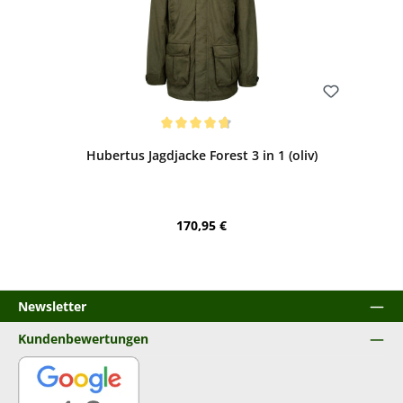
Bewerten
Durchschnittliche Bewertung von 4.68 von 5 Sternen
Hubertus Jagdjacke Forest 3 in 1 (oliv)
Regulärer Preis:
170,95 €
Newsletter
Kundenbewertungen