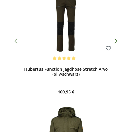
Bewerten
Durchschnittliche Bewertung von 5 von 5 Sternen
Hubertus Function Jagdhose Stretch Arvo
(oliv/schwarz)
Regulärer Preis:
169,95 €