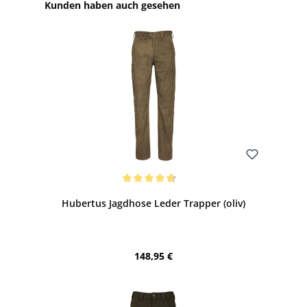
Produktgalerie überspringen
Kunden haben auch gesehen
Bewerten
Durchschnittliche Bewertung von 4.71 von 5 Sternen
Hubertus Jagdhose Leder Trapper (oliv)
Regulärer Preis:
148,95 €