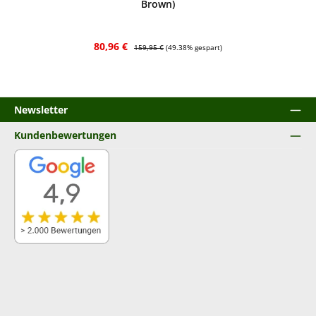
Brown)
Verkaufspreis:
Regulärer Preis:
80,96 €
159,95 €
(49.38% gespart)
Newsletter
Kundenbewertungen