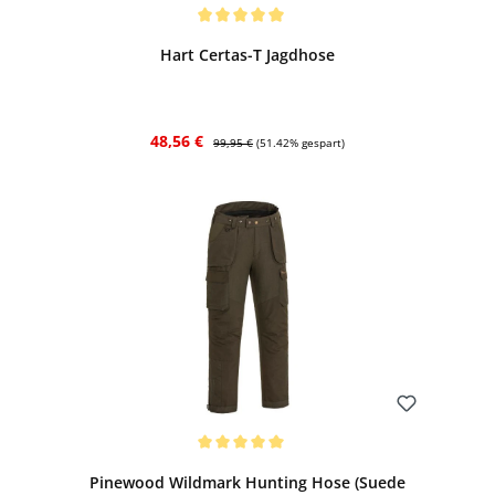
Bewerten
Durchschnittliche Bewertung von 5 von 5 Sternen
Hart Certas-T Jagdhose
Verkaufspreis:
Regulärer Preis:
48,56 €
99,95 €
(51.42% gespart)
Bewerten
Durchschnittliche Bewertung von 5 von 5 Sternen
Pinewood Wildmark Hunting Hose (Suede