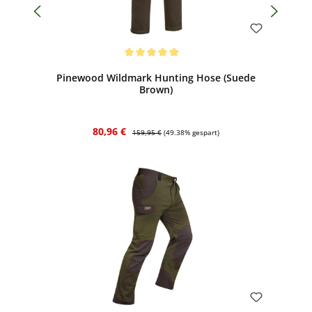
Bewerten
Durchschnittliche Bewertung von 5 von 5 Sternen
Pinewood Wildmark Hunting Hose (Suede
Brown)
Verkaufspreis:
Regulärer Preis:
80,96 €
159,95 €
(49.38% gespart)