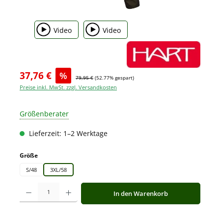
Video
Video
37,76 €
%
79,95 €
(52.77% gespart)
Preise inkl. MwSt. zzgl. Versandkosten
Größenberater
Lieferzeit: 1–2 Werktage
auswählen
Größe
S/48
3XL/58
Produkt Anzahl: Gib den gewünschten Wert ein oder benutze die Schaltfläche
In den Warenkorb