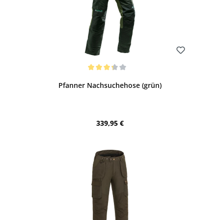
Bewerten
Durchschnittliche Bewertung von 3.17 von 5 Sternen
Pfanner Nachsuchehose (grün)
Regulärer Preis:
339,95 €