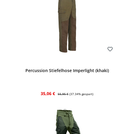
Bewerten
Percussion Stiefelhose Imperlight (khaki)
Verkaufspreis:
Regulärer Preis:
35,06 €
55,95 €
(37.34% gespart)