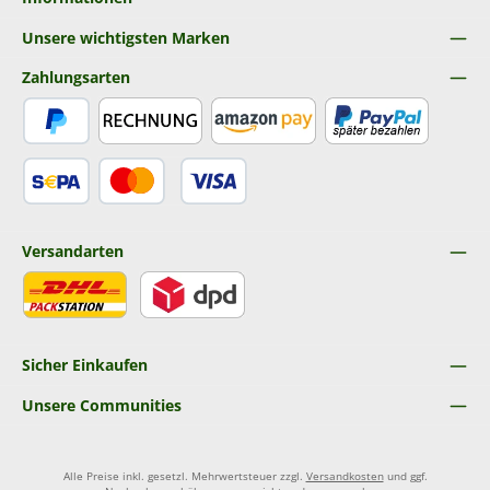
Unsere wichtigsten Marken
Zahlungsarten
PayPal
Rechnung
Amazon Pay
Später Bezahlen
SEPA Lastschrift
Kredit- oder Debitkarte
Versandarten
DHL
DPD
Sicher Einkaufen
Unsere Communities
Alle Preise inkl. gesetzl. Mehrwertsteuer zzgl.
Versandkosten
und ggf.