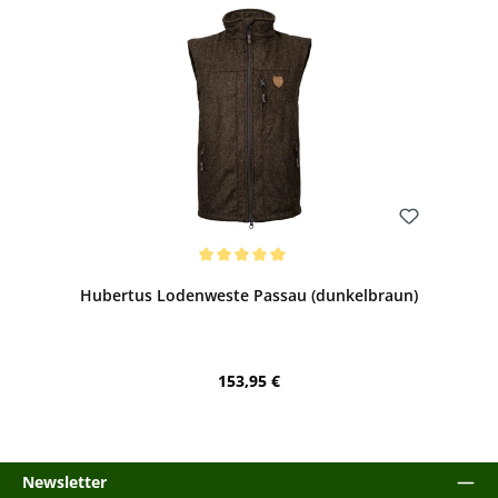
Bewerten
Durchschnittliche Bewertung von 5 von 5 Sternen
Hubertus Lodenweste Passau (dunkelbraun)
Regulärer Preis:
153,95 €
Newsletter