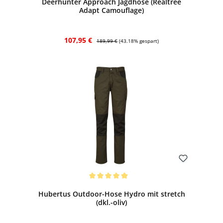
Deerhunter Approach Jagdhose (Realtree
Adapt Camouflage)
Verkaufspreis:
Regulärer Preis:
107,95 €
189,99 €
(43.18% gespart)
Bewerten
Durchschnittliche Bewertung von 5 von 5 Sternen
Hubertus Outdoor-Hose Hydro mit stretch
(dkl.-oliv)