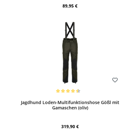
Regulärer Preis:
89,95 €
Bewerten
Durchschnittliche Bewertung von 4.5 von 5 Sternen
Jagdhund Loden-Multifunktionshose Gößl mit
Gamaschen (oliv)
Regulärer Preis:
319,90 €