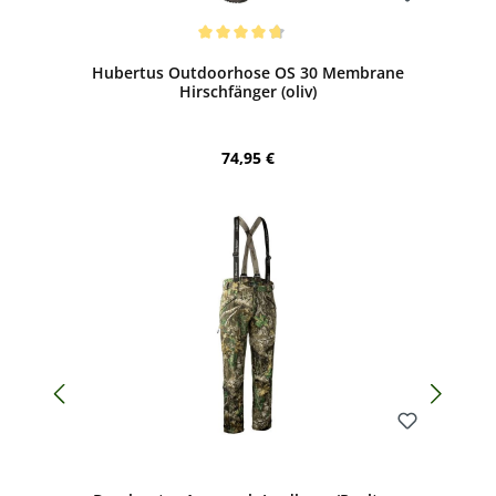
Bewerten
Durchschnittliche Bewertung von 4.81 von 5 Sternen
Hubertus Outdoorhose OS 30 Membrane
Hirschfänger (oliv)
Regulärer Preis:
74,95 €
Bewerten