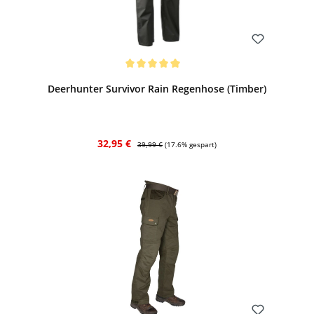
Bewerten
Durchschnittliche Bewertung von 5 von 5 Sternen
Deerhunter Survivor Rain Regenhose (Timber)
Verkaufspreis:
Regulärer Preis:
32,95 €
39,99 €
(17.6% gespart)