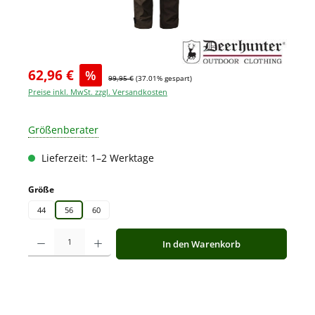
62,96 €
%
99,95 €
(37.01% gespart)
Preise inkl. MwSt. zzgl. Versandkosten
Größenberater
Lieferzeit: 1–2 Werktage
auswählen
Größe
44
56
60
Produkt Anzahl: Gib den gewünschten Wert ein oder benutze die Schaltfläche
In den Warenkorb