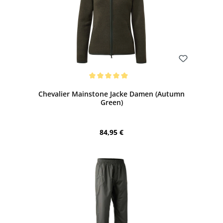
Bewerten
Durchschnittliche Bewertung von 5 von 5 Sternen
Chevalier Mainstone Jacke Damen (Autumn
Green)
Regulärer Preis:
84,95 €