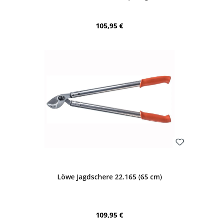
Regulärer Preis:
105,95 €
Bewerten
Löwe Jagdschere 22.165 (65 cm)
Regulärer Preis:
109,95 €