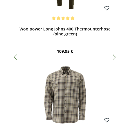
Bewerten
Durchschnittliche Bewertung von 5 von 5 Sternen
Woolpower Long Johns 400 Thermounterhose
(pine green)
Regulärer Preis:
109,95 €
Bewerten