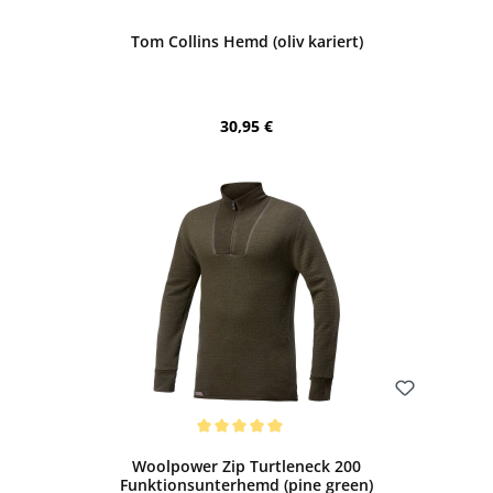
Tom Collins Hemd (oliv kariert)
Regulärer Preis:
30,95 €
Bewerten
Durchschnittliche Bewertung von 5 von 5 Sternen
Woolpower Zip Turtleneck 200
Funktionsunterhemd (pine green)