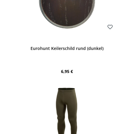
Bewerten
Eurohunt Keilerschild rund (dunkel)
Regulärer Preis:
6,95 €