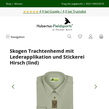
Shop
|
Wissen
Frag die Jagdprofis
| 0551-99693570
Zum Hauptinhalt springen
★★★★★
4,9 bei Google / 4,9 bei Trustpilot
Navigation
Skogen Trachtenhemd mit
Bildergalerie überspringen
Lederapplikation und Stickerei
Hirsch (lind)