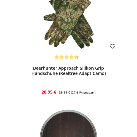
Bewerten
Durchschnittliche Bewertung von 4.79 von 5 Sternen
Deerhunter Approach Silikon Grip
Handschuhe (Realtree Adapt Camo)
Verkaufspreis:
Regulärer Preis:
28,95 €
39,99 €
(27.61% gespart)