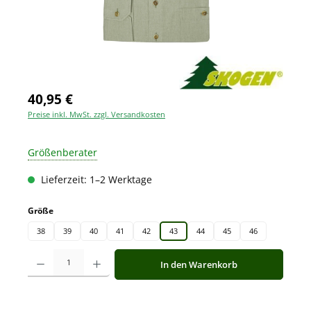
40,95 €
Preise inkl. MwSt. zzgl. Versandkosten
Größenberater
Lieferzeit: 1–2 Werktage
auswählen
Größe
38
39
40
41
42
43
44
45
46
Produkt Anzahl: Gib den gewünschten Wert ein oder benutze die Schaltfläche
In den Warenkorb