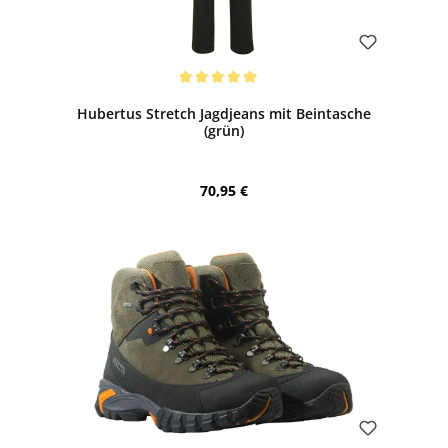
Bewerten
Durchschnittliche Bewertung von 5 von 5 Sternen
Hubertus Stretch Jagdjeans mit Beintasche
(grün)
Regulärer Preis:
70,95 €