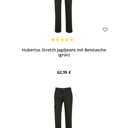
Bewerten
Durchschnittliche Bewertung von 5 von 5 Sternen
Hubertus Stretch Jagdjeans mit Beintasche
(grün)
Regulärer Preis:
62,95 €