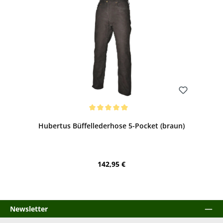
Bewerten
Durchschnittliche Bewertung von 5 von 5 Sternen
Hubertus Büffellederhose 5-Pocket (braun)
Regulärer Preis:
142,95 €
Newsletter