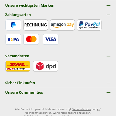
Unsere wichtigsten Marken
Zahlungsarten
PayPal
Rechnung
Amazon Pay
Später Bezahlen
SEPA Lastschrift
Kredit- oder Debitkarte
Versandarten
DHL
DPD
Sicher Einkaufen
Unsere Communities
Alle Preise inkl. gesetzl. Mehrwertsteuer zzgl.
Versandkosten
und ggf.
Nachnahmegebühren, wenn nicht anders angegeben.