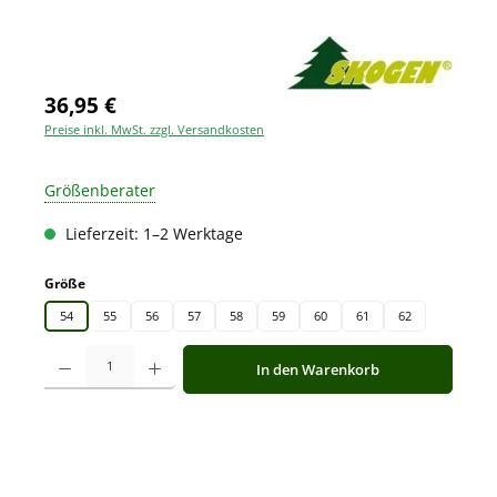
36,95 €
Preise inkl. MwSt. zzgl. Versandkosten
Größenberater
Lieferzeit: 1–2 Werktage
auswählen
Größe
54
55
56
57
58
59
60
61
62
Produkt Anzahl: Gib den gewünschten Wert ein oder benutze die Schaltfläche
In den Warenkorb