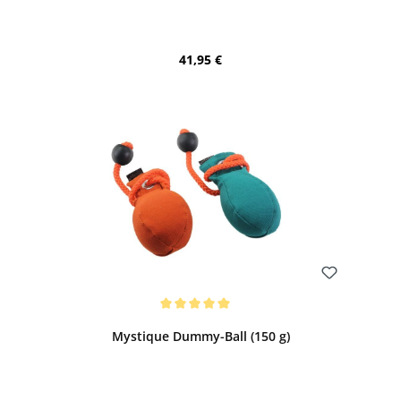
Regulärer Preis:
41,95 €
Bewerten
Durchschnittliche Bewertung von 5 von 5 Sternen
Mystique Dummy-Ball (150 g)