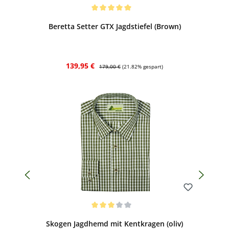
Bewerten
Durchschnittliche Bewertung von 5 von 5 Sternen
Beretta Setter GTX Jagdstiefel (Brown)
Verkaufspreis:
Regulärer Preis:
139,95 €
179,00 €
(21.82% gespart)
Bewerten
Durchschnittliche Bewertung von 3 von 5 Sternen
Skogen Jagdhemd mit Kentkragen (oliv)