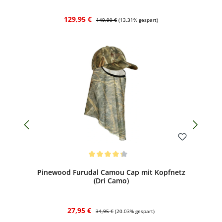
Verkaufspreis:
Regulärer Preis:
129,95 €
149,90 €
(13.31% gespart)
Bewerten
Durchschnittliche Bewertung von 4.19 von 5 Sternen
Pinewood Furudal Camou Cap mit Kopfnetz
(Dri Camo)
Verkaufspreis:
Regulärer Preis:
27,95 €
34,95 €
(20.03% gespart)