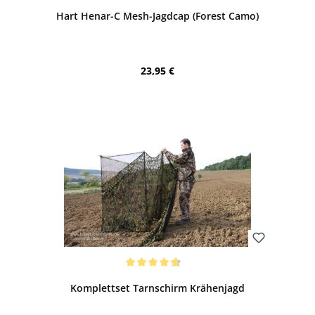
Hart Henar-C Mesh-Jagdcap (Forest Camo)
Regulärer Preis:
23,95 €
Bewerten
Durchschnittliche Bewertung von 4.77 von 5 Sternen
Komplettset Tarnschirm Krähenjagd