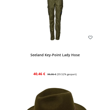
Bewerten
Seeland Key-Point Lady Hose
Verkaufspreis:
Regulärer Preis:
40,46 €
99,95 €
(59.52% gespart)