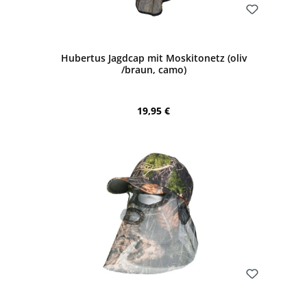
Bewerten
Hubertus Jagdcap mit Moskitonetz (oliv
/braun, camo)
Regulärer Preis:
19,95 €
Bewerten