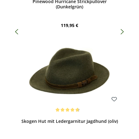
Pinewood Hurricane Strickpullover
(Dunkelgrün)
Regulärer Preis:
119,95 €
Bewerten
Durchschnittliche Bewertung von 4.75 von 5 Sternen
Skogen Hut mit Ledergarnitur Jagdhund (oliv)