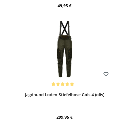
Regulärer Preis:
49,95 €
Bewerten
Durchschnittliche Bewertung von 5 von 5 Sternen
Jagdhund Loden-Stiefelhose Gols 4 (oliv)
Regulärer Preis:
299,95 €