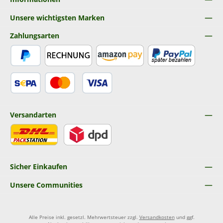
Unsere wichtigsten Marken
Zahlungsarten
PayPal
Rechnung
Amazon Pay
Später Bezahlen
SEPA Lastschrift
Kredit- oder Debitkarte
Versandarten
DHL
DPD
Sicher Einkaufen
Unsere Communities
Alle Preise inkl. gesetzl. Mehrwertsteuer zzgl.
Versandkosten
und ggf.