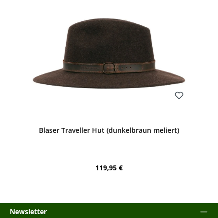
Bewerten
Blaser Traveller Hut (dunkelbraun meliert)
Regulärer Preis:
119,95 €
Newsletter