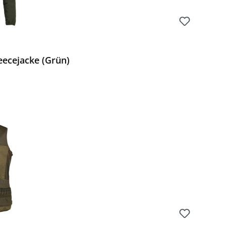
eecejacke (Grün)
Preis: