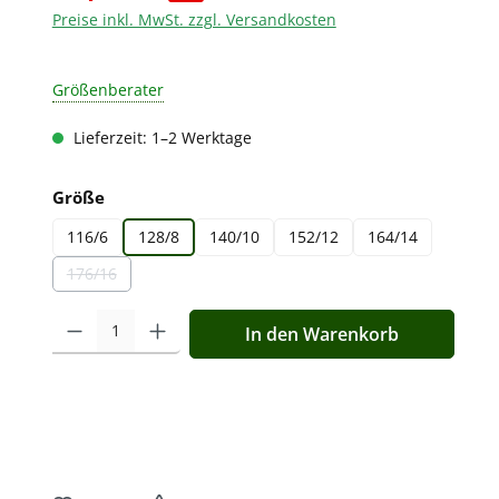
Preise inkl. MwSt. zzgl. Versandkosten
Größenberater
Lieferzeit: 1–2 Werktage
auswählen
Größe
116/6
128/8
140/10
152/12
164/14
176/16
(Diese Option ist zurzeit nicht verfügbar.)
Produkt Anzahl: Gib den gewünschten Wert ein oder benutz
In den Warenkorb