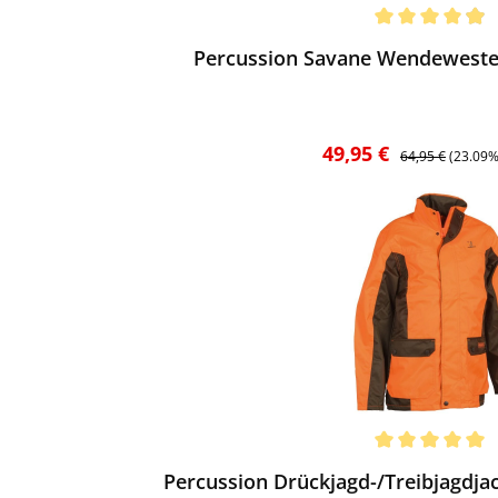
ewerten
chnittliche Bewertung von 4.92 von 5 Sternen
Percussion Savane Wendeweste
Verkaufspreis:
Regulärer Preis:
49,95 €
64,95 €
(23.09%
ewerten
chnittliche Bewertung von 5 von 5 Sternen
Percussion Drückjagd-/Treibjagdjac