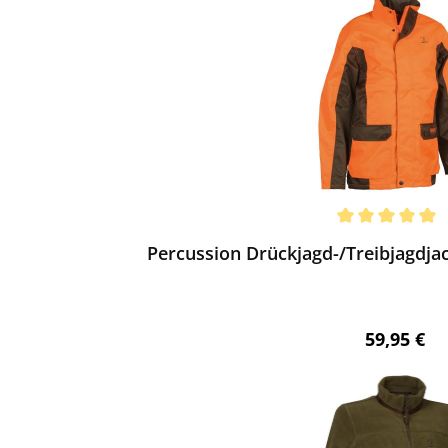
ewerten
chnittliche Bewertung von 5 von 5 Sternen
Percussion Drückjagd-/Treibjagdjac
Regulärer 
59,95 €