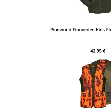
ewerten
Pinewood Finnveden Kids Fl
Regulärer 
42,95 €