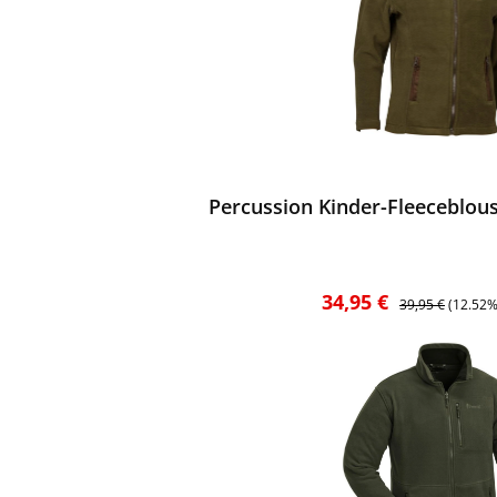
ewerten
Percussion Kinder-Fleeceblous
Verkaufspreis:
Regulärer Preis:
34,95 €
39,95 €
(12.52%