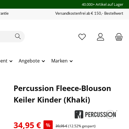
40.000+ Artikel auf Lager
antie
Versandkostenfrei ab € 150,- Bestellwert
ment
Angebote
Marken
Percussion Fleece-Blouson
Keiler Kinder (Khaki)
34,95 €
%
39,95 €
(12.52% gespart)