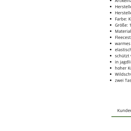
Artikel
Herstell
Herstel
Farbe: 
Größe: 
Material
Fleeces
warmes 
elastis
schützt
in jagd
hoher K
Wildschw
zwei Ta
Kunde
Produ