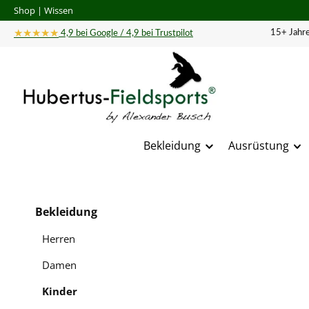
Shop
|
Wissen
 Hauptinhalt springen
Zur Suche springen
Zur Hauptnavigation springen
★★★★★
15+ Jahre
4,9 bei Google / 4,9 bei Trustpilot
Bekleidung
Ausrüstung
Bildergal
Bekleidung
Herren
Damen
Kinder