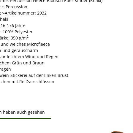
name: Percussion Fleece-Blouson Eber Kinder (Khaki)
er: Percussion
ler-Artikelnummer: 2932
Khaki
116-176 Jahre
: 100% Polyester
2
tärke: 350 g/m
und weiches Microfleece
ch und geräuscharm
 vor leichtem Wind und Regen
lichem Grün und Braun
ragen
ein-Stickerei auf der linken Brust
schen mit Reißverschlüssen
n haben auch gesehen
ktgalerie überspringen