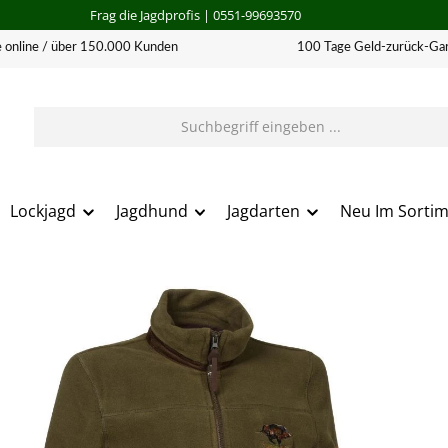
Frag die Jagdprofis
| 0551-99693570
 online / über 150.000 Kunden
100 Tage Geld-zurück-Gar
Lockjagd
Jagdhund
Jagdarten
Neu Im Sorti
erie überspringen