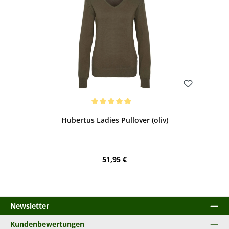
Bewerten
Durchschnittliche Bewertung von 5 von 5 Sternen
Hubertus Ladies Pullover (oliv)
Regulärer Preis:
51,95 €
Newsletter
Kundenbewertungen