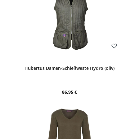
Bewerten
Hubertus Damen-Schießweste Hydro (oliv)
Regulärer Preis:
86,95 €