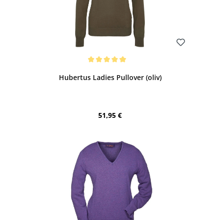
Bewerten
Durchschnittliche Bewertung von 5 von 5 Sternen
Hubertus Ladies Pullover (oliv)
Regulärer Preis:
51,95 €