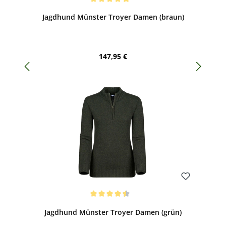
Durchschnittliche Bewertung von 5 von 5 Sternen
Jagdhund Münster Troyer Damen (braun)
Regulärer Preis:
147,95 €
Bewerten
Durchschnittliche Bewertung von 4.5 von 5 Sternen
Jagdhund Münster Troyer Damen (grün)