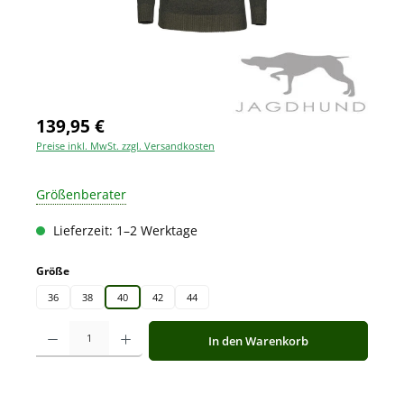
139,95 €
Preise inkl. MwSt. zzgl. Versandkosten
Größenberater
Lieferzeit: 1–2 Werktage
auswählen
Größe
36
38
40
42
44
Produkt Anzahl: Gib den gewünschten Wert ein oder benutze die Schaltfläche
In den Warenkorb