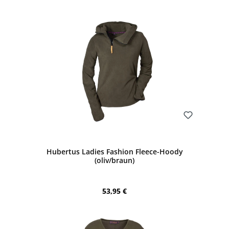
Bewerten
Hubertus Ladies Fashion Fleece-Hoody
(oliv/braun)
Regulärer Preis:
53,95 €