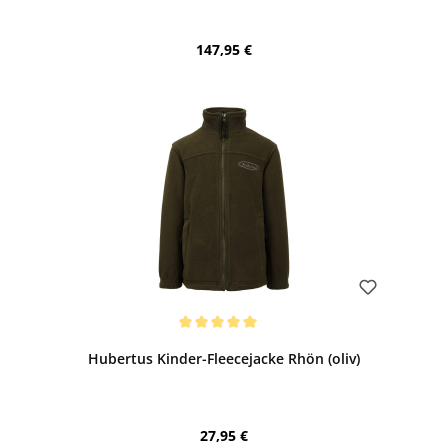
Regulärer Preis:
147,95 €
Bewerten
Durchschnittliche Bewertung von 5 von 5 Sternen
Hubertus Kinder-Fleecejacke Rhön (oliv)
Regulärer Preis:
27,95 €