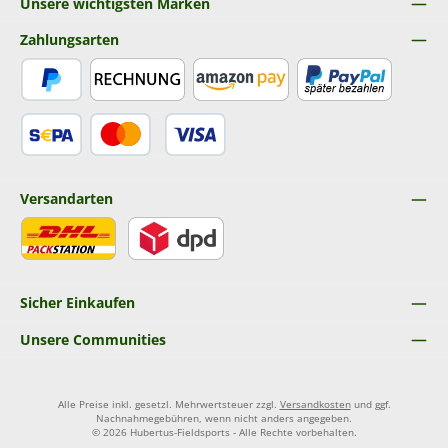
Unsere wichtigsten Marken
Zahlungsarten
PayPal
Rechnung
Amazon Pay
Später Bezahlen
SEPA Lastschrift
Kredit- oder Debitkarte
Versandarten
DHL
DPD
Sicher Einkaufen
Unsere Communities
Alle Preise inkl. gesetzl. Mehrwertsteuer zzgl.
Versandkosten
und ggf.
Nachnahmegebühren, wenn nicht anders angegeben.
© 2026 Hubertus-Fieldsports - Alle Rechte vorbehalten.