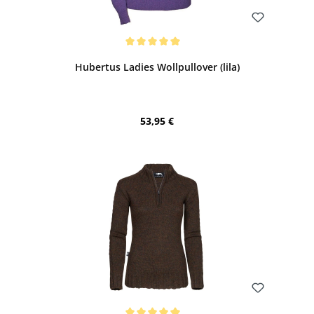
Bewerten
Durchschnittliche Bewertung von 5 von 5 Sternen
Hubertus Ladies Wollpullover (lila)
Regulärer Preis:
53,95 €
Bewerten