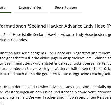
bung
Eigenschaften
Bewertungen
formationen "Seeland Hawker Advance Lady Hose (P
he Shell-Hose ist die Seeland Hawker Advance Lady Hose bestens g
it des Geländes.
ination aus 3-schichtigem Cube Fleece als Trägerstoff und feinem
geeigenschaften für die aktive Jagd in anspruchsvollem Gelände s
r des Innenfutters wird entstehende Feuchtigkeit besser verteilt 
rane müssen Sie vor widrigen Wetterverhältnissen nicht zurücks
cht, und auch durch die getapten Nähte dringt keine Feuchtigkeit 
 Design der Seeland Hawker Advance Lady Hose sind ebenfalls optim
che Verstärkungen an den Knien und Knöcheln sowie Ventilationssc
egungsfreiheit. Die vier Taschen sind mit wasserdichten Reißvers
nd.