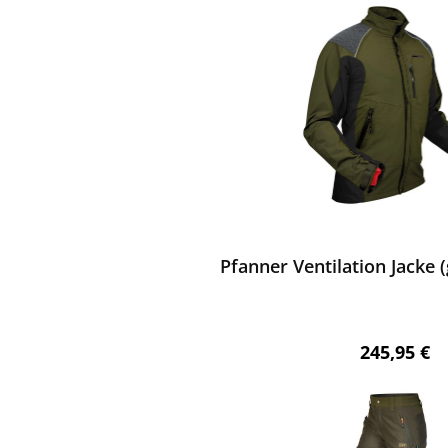
ewerten
Pfanner Ventilation Jacke 
Regulärer 
245,95 €