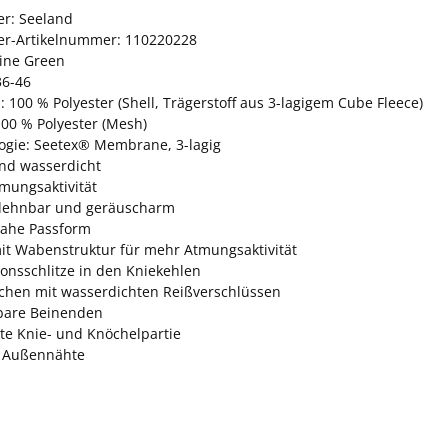
er: Seeland
ler-Artikelnummer: 110220228
Pine Green
36-46
: 100 % Polyester (Shell, Trägerstoff aus 3-lagigem Cube Fleece)
100 % Polyester (Mesh)
ogie: Seetex® Membrane, 3-lagig
nd wasserdicht
mungsaktivität
 dehnbar und geräuscharm
ahe Passform
mit Wabenstruktur für mehr Atmungsaktivität
ionsschlitze in den Kniekehlen
schen mit wasserdichten Reißverschlüssen
lbare Beinenden
kte Knie- und Knöchelpartie
 Außennähte