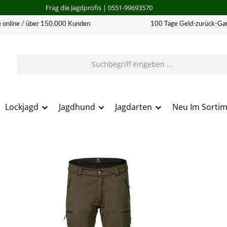
Frag die Jagdprofis
| 0551-99693570
 online / über 150.000 Kunden
100 Tage Geld-zurück-Gar
Lockjagd
Jagdhund
Jagdarten
Neu Im Sorti
erie überspringen