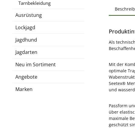
Tarnbekleidung
Beschrei
Ausrüstung
Lockjagd
Produktin
Jagdhund
Als technisc
Beschaffenhe
Jagdarten
Neu im Sortiment
Mit der Komb
optimale Tra
Angebote
Wabenstruktu
Seetex® Memb
Marken
und wasserdi
Passform und
über elastis
maximale Bew
geschützt si