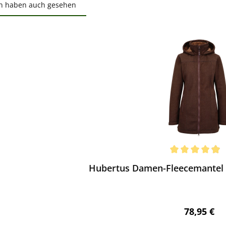
n haben auch gesehen
ktgalerie überspringen
ewerten
chnittliche Bewertung von 4.9 von 5 Sternen
Hubertus Damen-Fleecemantel P
Regulärer 
78,95 €