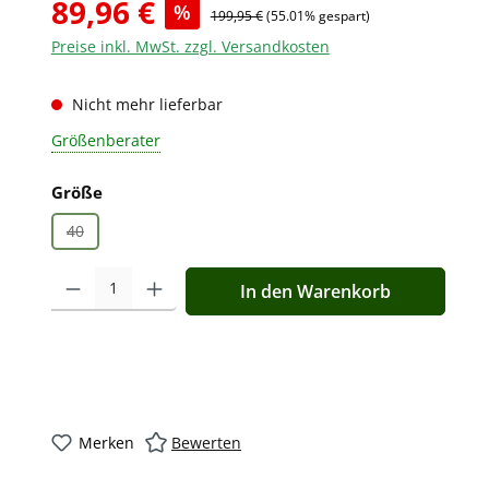
89,96 €
%
199,95 €
(55.01% gespart)
Preise inkl. MwSt. zzgl. Versandkosten
Nicht mehr lieferbar
Größenberater
auswählen
Größe
40
(Diese Option ist zurzeit nicht verfügbar.)
Produkt Anzahl: Gib den gewünschten Wert ein oder benutz
In den Warenkorb
Merken
Bewerten