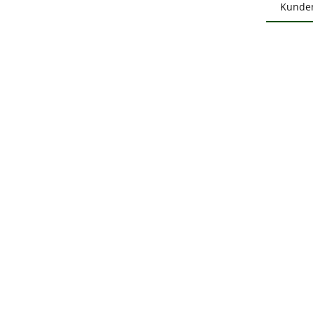
Kunde
Produ
B
Durchs