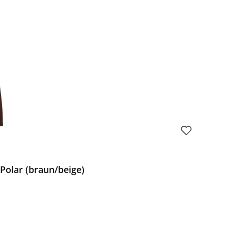
olar (braun/beige)
Preis: