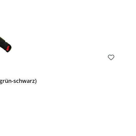
(grün-schwarz)
Preis: