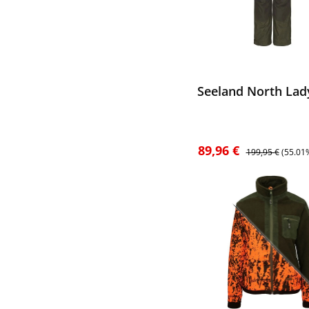
ewerten
Seeland North Lad
Verkaufspreis:
Regulärer Preis:
89,96 €
199,95 €
(55.01