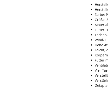
Herstell
Herstel
Farbe: 
Größe: 
Material
Futter: 
Technol
Wind- u
Hohe At
Leicht,
Körpern
Futter 
Ventilat
Vier Ta
Verstel
Verstär
Getapte