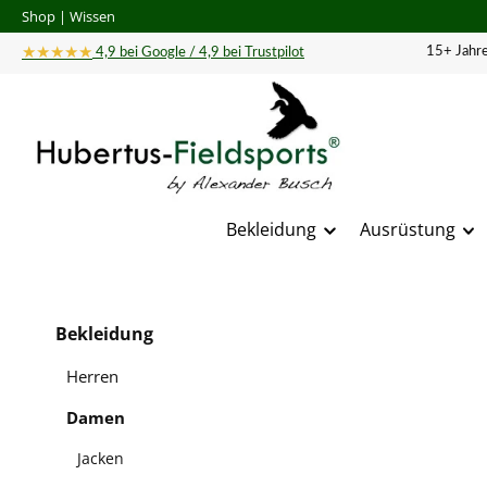
Shop
|
Wissen
 Hauptinhalt springen
Zur Suche springen
Zur Hauptnavigation springen
★★★★★
15+ Jahre
4,9 bei Google / 4,9 bei Trustpilot
Bekleidung
Ausrüstung
Bildergal
Bekleidung
Herren
Damen
Jacken