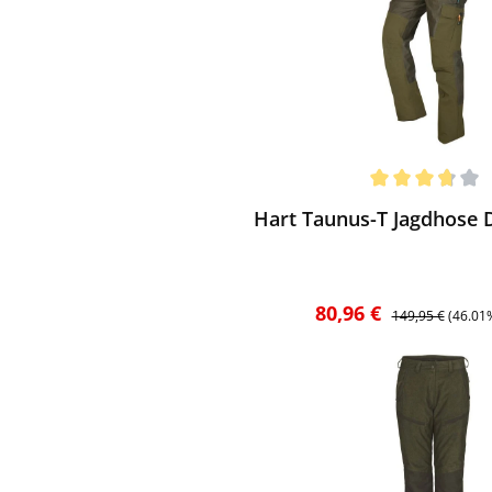
ewerten
chnittliche Bewertung von 3.67 von 5 Sternen
Hart Taunus-T Jagdhose 
Verkaufspreis:
Regulärer Preis:
80,96 €
149,95 €
(46.01