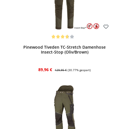
Bewerten
Durchschnittliche Bewertung von 3.75 von 5 Sternen
Pinewood Tiveden TC-Stretch Damenhose
Insect-Stop (Oliv/Brown)
Verkaufspreis:
Regulärer Preis:
89,96 €
129,95 €
(30.77% gespart)