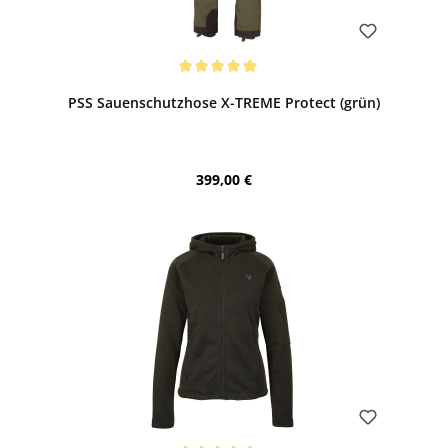
Bewerten
Durchschnittliche Bewertung von 5 von 5 Sternen
PSS Sauenschutzhose X-TREME Protect (grün)
Regulärer Preis:
399,00 €
Bewerten