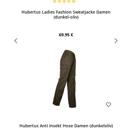
Durchschnittliche Bewertung von 5 von 5 Sternen
Hubertus Ladies Fashion Sweatjacke Damen
(dunkel-oliv)
Regulärer Preis:
69,95 €
Bewerten
Hubertus Anti Insekt Hose Damen (dunkeloliv)