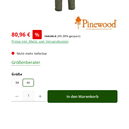
80,96 €
%
159,95 €
(49.38% gespart)
Preise inkl. MwSt. zzgl. Versandkosten
Nicht mehr lieferbar
Größenberater
auswählen
Größe
34
46
(Diese Option ist zurzeit nicht verfügbar.)
Produkt Anzahl: Gib den gewünschten Wert ein oder benutze die Schaltfläche
In den Warenkorb