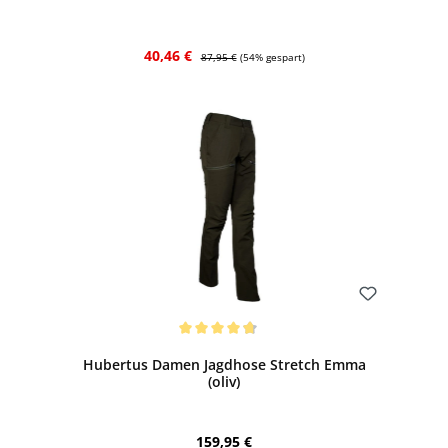
Verkaufspreis:
Regulärer Preis:
40,46 €
87,95 €
(54% gespart)
Bewerten
Durchschnittliche Bewertung von 4.8 von 5 Sternen
Hubertus Damen Jagdhose Stretch Emma
(oliv)
Regulärer Preis:
159,95 €