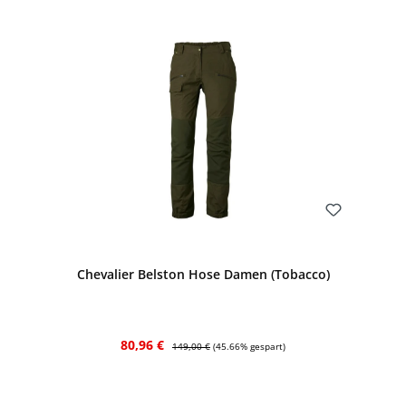
Bewerten
Chevalier Belston Hose Damen (Tobacco)
Verkaufspreis:
Regulärer Preis:
80,96 €
149,00 €
(45.66% gespart)