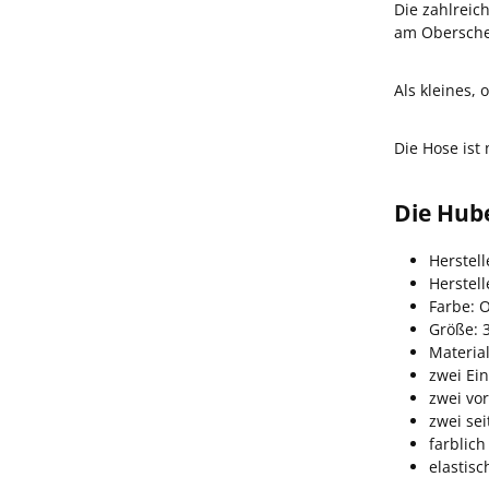
Die zahlreic
am Oberschen
Als kleines,
Die Hose ist 
Die Hub
Herstell
Herstel
Farbe: O
Größe: 
Materia
zwei Ei
zwei vo
zwei sei
farblich
elastis