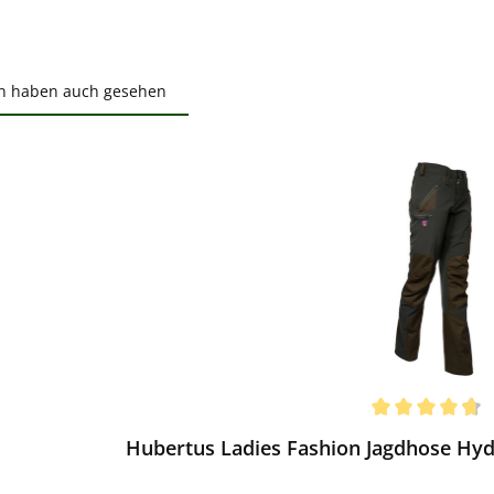
n haben auch gesehen
ktgalerie überspringen
ewerten
chnittliche Bewertung von 4.67 von 5 Sternen
Hubertus Ladies Fashion Jagdhose Hydr