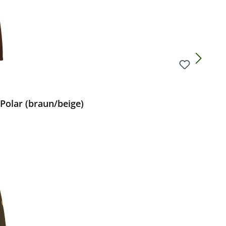
olar (braun/beige)
Preis: