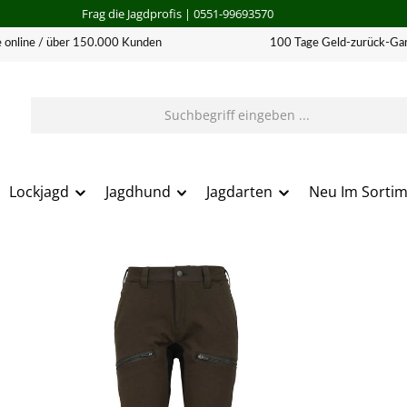
Frag die Jagdprofis
| 0551-99693570
 online / über 150.000 Kunden
100 Tage Geld-zurück-Gar
Lockjagd
Jagdhund
Jagdarten
Neu Im Sorti
erie überspringen