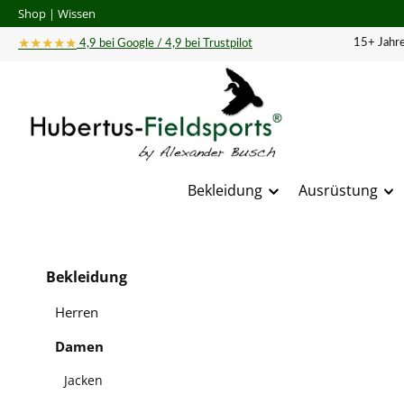
Shop
|
Wissen
 Hauptinhalt springen
Zur Suche springen
Zur Hauptnavigation springen
★★★★★
15+ Jahre
4,9 bei Google / 4,9 bei Trustpilot
Bekleidung
Ausrüstung
Bildergal
Bekleidung
Herren
Damen
Jacken