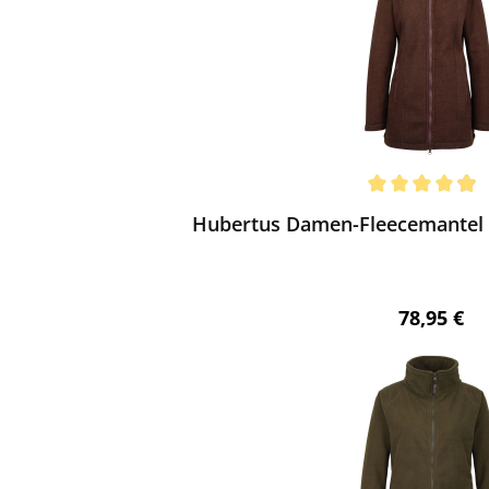
ewerten
chnittliche Bewertung von 4.9 von 5 Sternen
Hubertus Damen-Fleecemantel P
Regulärer 
78,95 €