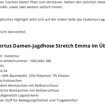
hen Taschen bieten Platz zum Verstauen. Neben den üblichen Hose
kel, sowie zwei weitere seitlich hinten.
 optisches Highlight setzt sich auf der linken Seite das Hubertus-L
nicht dornenfest.
ertus Damen-Jagdhose Stretch Emma im Üb
er: Hubertus
ler-Artikelnummer: 10852465-388
liv
34-54
l: 68% Baumwolle, 25% Polyamid, 7% Elastan
nschubtaschen
rdere Beintaschen mit Reißverschluss
tliche Beintaschen mit Reißverschluss
 abgesetzte Logostickerei
cher Stoff für Bewegungsfreiheit und Tragekomfort