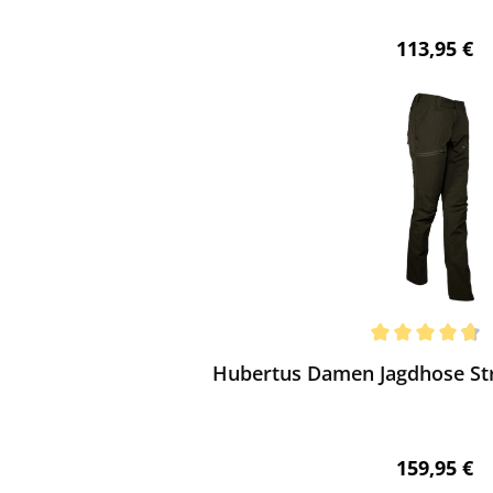
Regulärer 
113,95 €
ewerten
chnittliche Bewertung von 4.8 von 5 Sternen
Hubertus Damen Jagdhose Str
Regulärer 
159,95 €