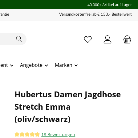
40.000+ Artikel auf Lager
antie
Versandkostenfrei ab € 150,- Bestellwert
ment
Angebote
Marken
Hubertus Damen Jagdhose
Stretch Emma
(oliv/schwarz)
18 Bewertungen
Durchschnittliche Bewertung von 4.94 von 5 Sternen