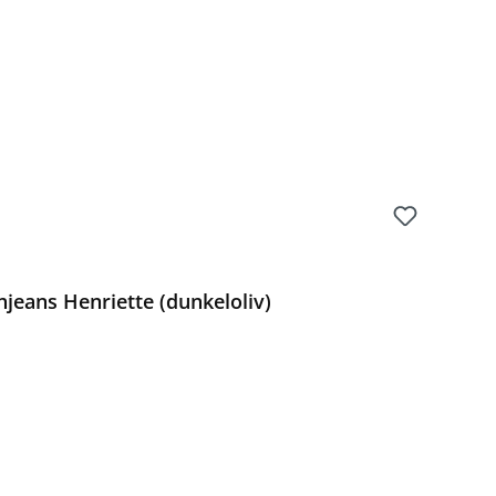
jeans Henriette (dunkeloliv)
Preis: