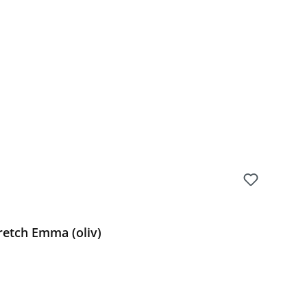
Preis:
etch Emma (oliv)
Preis: