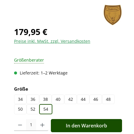
179,95 €
Preise inkl. MwSt. zzgl. Versandkosten
Größenberater
Lieferzeit: 1–2 Werktage
auswählen
Größe
34
36
38
40
42
44
46
48
50
52
54
Produkt Anzahl: Gib den gewünschten Wert ein oder benutz
In den Warenkorb