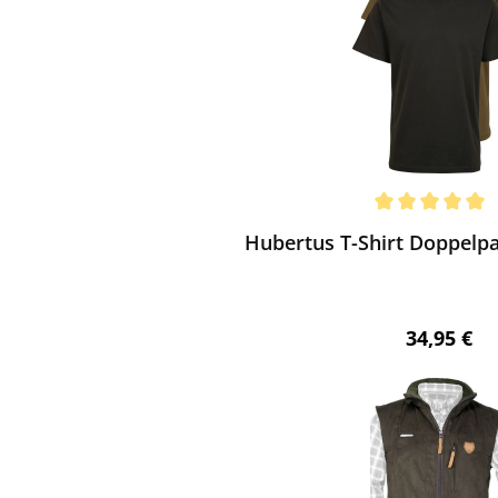
ewerten
chnittliche Bewertung von 5 von 5 Sternen
Hubertus T-Shirt Doppelpac
Regulärer 
34,95 €