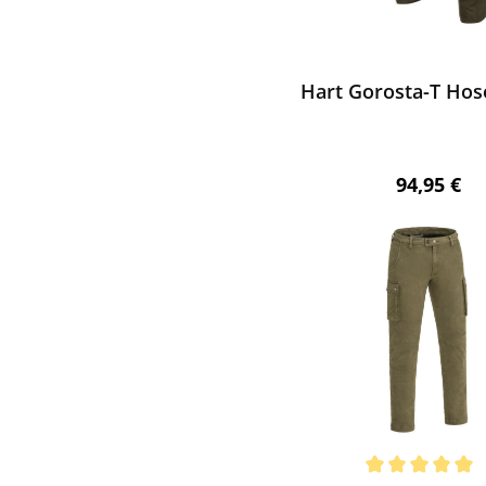
ewerten
Hart Gorosta-T Hos
Regulärer 
94,95 €
ewerten