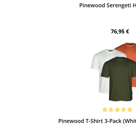
chnittliche Bewertung von 5 von 5 Sternen
Pinewood Serengeti H
Regulärer 
76,95 €
ewerten
chnittliche Bewertung von 5 von 5 Sternen
Pinewood T-Shirt 3-Pack (Whi