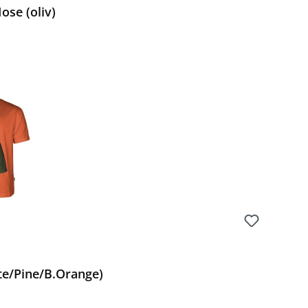
ose (oliv)
Preis:
te/Pine/B.Orange)