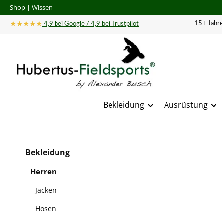
Shop
|
Wissen
 Hauptinhalt springen
Zur Suche springen
Zur Hauptnavigation springen
★★★★★
15+ Jahre
4,9 bei Google / 4,9 bei Trustpilot
Bekleidung
Ausrüstung
Bildergal
Bekleidung
Herren
Jacken
Hosen