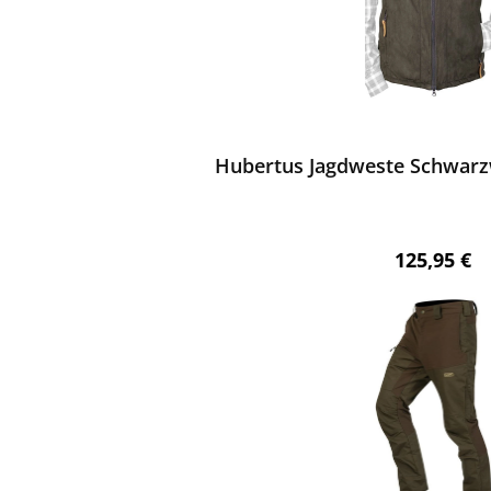
ewerten
Hubertus Jagdweste Schwarzw
Regulärer 
125,95 €