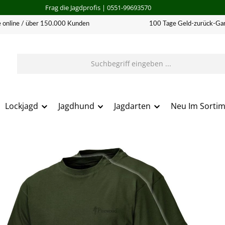
Frag die Jagdprofis
| 0551-99693570
 online / über 150.000 Kunden
100 Tage Geld-zurück-Gar
Lockjagd
Jagdhund
Jagdarten
Neu Im Sorti
erie überspringen