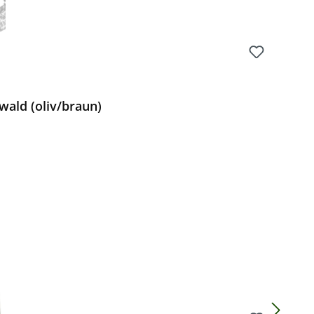
ald (oliv/braun)
Preis: