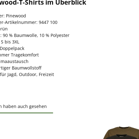
wood-T-Shirts im Überblick
ler: Pinewood
ler-Artikelnummer: 9447 100
Grün
l: 90 % Baumwolle, 10 % Polyester
 S bis 3XL
 Doppelpack
mer Tragekomfort
limaaustausch
tiger Baumwollstoff
für Jagd, Outdoor, Freizeit
n haben auch gesehen
ktgalerie überspringen