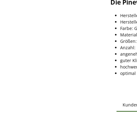
Die Pine
Herstel
Herstel
Farbe: 
Materia
Größen:
Anzahl:
angeneh
guter K
hochwer
optimal 
Kunde
Produ