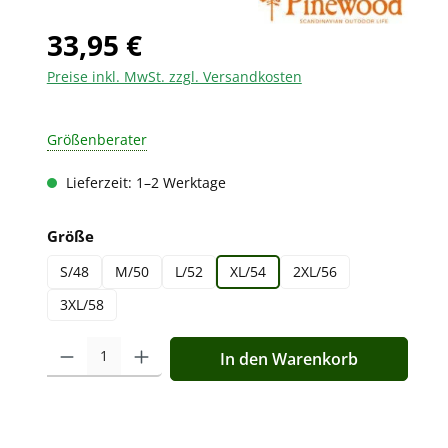
33,95 €
Preise inkl. MwSt. zzgl. Versandkosten
Größenberater
Lieferzeit: 1–2 Werktage
auswählen
Größe
S/48
M/50
L/52
XL/54
2XL/56
3XL/58
Produkt Anzahl: Gib den gewünschten Wert ein oder benutz
In den Warenkorb