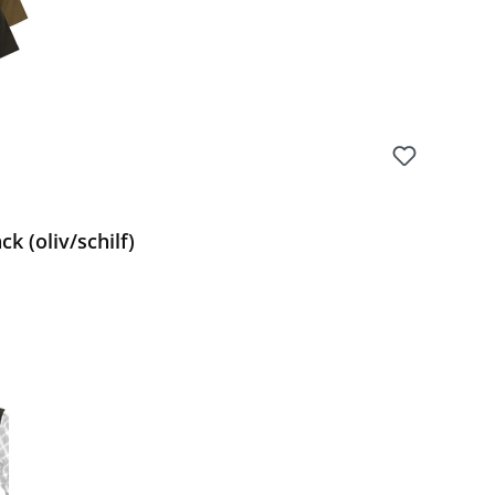
k (oliv/schilf)
Preis: