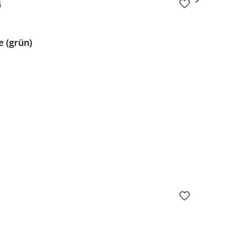
e (grün)
Preis: