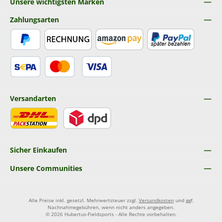
Unsere wichtigsten Marken
Zahlungsarten
PayPal
Rechnung
Amazon Pay
Später Bezahlen
SEPA Lastschrift
Kredit- oder Debitkarte
Versandarten
DHL
DPD
Sicher Einkaufen
Unsere Communities
Alle Preise inkl. gesetzl. Mehrwertsteuer zzgl.
Versandkosten
und ggf.
Nachnahmegebühren, wenn nicht anders angegeben.
© 2026 Hubertus-Fieldsports - Alle Rechte vorbehalten.