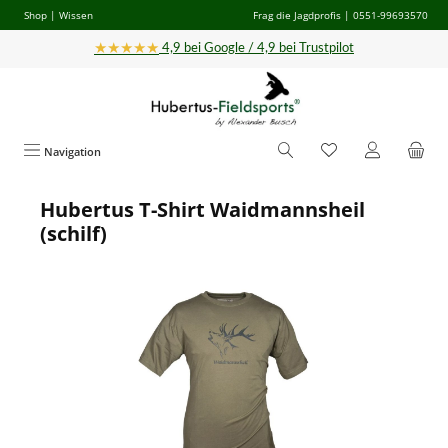
Shop
|
Wissen
Frag die Jagdprofis
| 0551-99693570
Zum Hauptinhalt springen
★★★★★
4,9 bei Google / 4,9 bei Trustpilot
Navigation
Hubertus T-Shirt Waidmannsheil
Bildergalerie überspringen
(schilf)