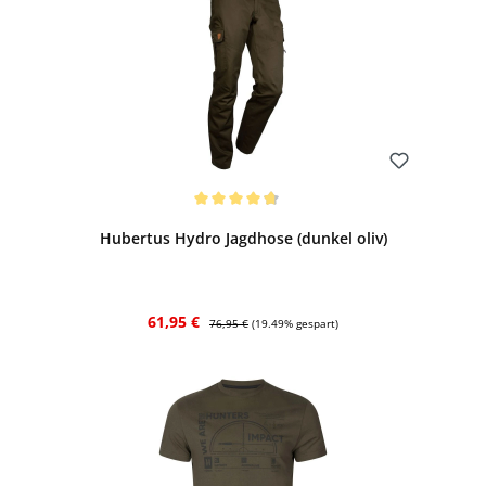
Bewerten
Durchschnittliche Bewertung von 4.8 von 5 Sternen
Hubertus Hydro Jagdhose (dunkel oliv)
Verkaufspreis:
Regulärer Preis:
61,95 €
76,95 €
(19.49% gespart)