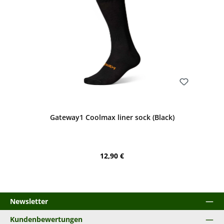
Bewerten
Gateway1 Coolmax liner sock (Black)
Regulärer Preis:
12,90 €
Newsletter
Kundenbewertungen