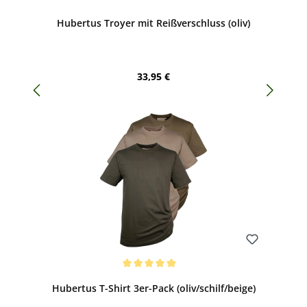
Hubertus Troyer mit Reißverschluss (oliv)
Regulärer Preis:
33,95 €
Bewerten
Durchschnittliche Bewertung von 5 von 5 Sternen
Hubertus T-Shirt 3er-Pack (oliv/schilf/beige)