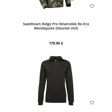
Bewerten
Swedteam Ridge Pro Reversible Re-Eco
Wendejacke (Desolve Veil)
Regulärer Preis:
179,95 €
Bewerten