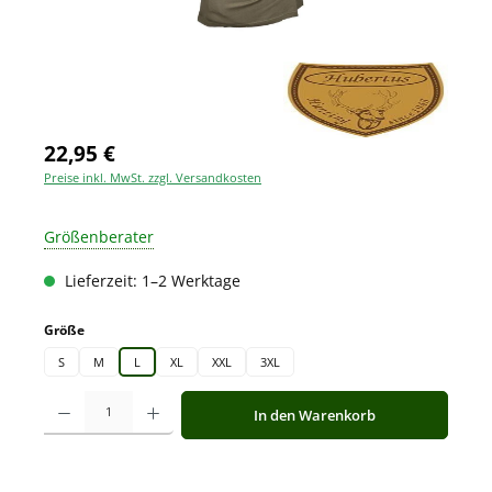
22,95 €
Preise inkl. MwSt. zzgl. Versandkosten
Größenberater
Lieferzeit: 1–2 Werktage
auswählen
Größe
S
M
L
XL
XXL
3XL
Produkt Anzahl: Gib den gewünschten Wert ein oder benutze die Schaltfläche
In den Warenkorb