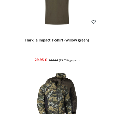
Bewerten
Härkila Impact T-Shirt (Willow green)
Verkaufspreis:
Regulärer Preis:
29,95 €
39,95 €
(25.03% gespart)