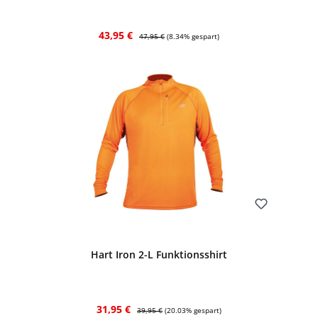
Verkaufspreis:
Regulärer Preis:
43,95 €
47,95 €
(8.34% gespart)
Bewerten
Hart Iron 2-L Funktionsshirt
Verkaufspreis:
Regulärer Preis:
31,95 €
39,95 €
(20.03% gespart)