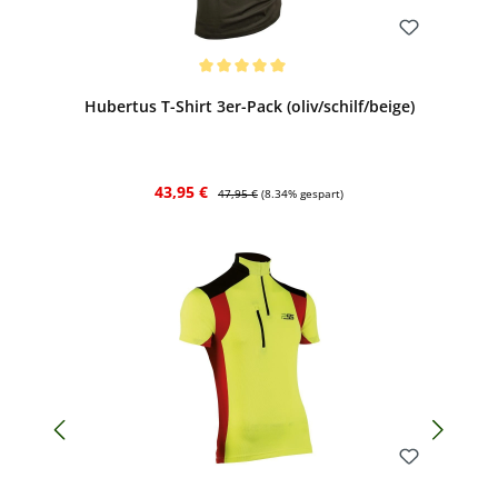
Bewerten
Durchschnittliche Bewertung von 5 von 5 Sternen
Hubertus T-Shirt 3er-Pack (oliv/schilf/beige)
Verkaufspreis:
Regulärer Preis:
43,95 €
47,95 €
(8.34% gespart)
Bewerten