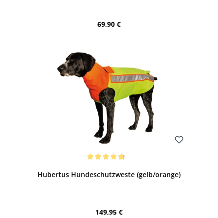
Regulärer Preis:
69,90 €
Bewerten
Durchschnittliche Bewertung von 4.82 von 5 Sternen
Hubertus Hundeschutzweste (gelb/orange)
Regulärer Preis:
149,95 €