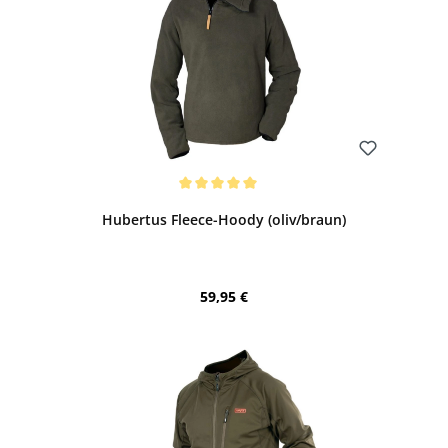
Bewerten
Durchschnittliche Bewertung von 5 von 5 Sternen
Hubertus Fleece-Hoody (oliv/braun)
Regulärer Preis:
59,95 €