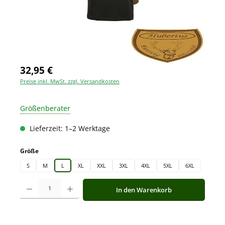
32,95 €
Preise inkl. MwSt. zzgl. Versandkosten
Größenberater
Lieferzeit: 1–2 Werktage
auswählen
Größe
S
M
L
XL
XXL
3XL
4XL
5XL
6XL
Produkt Anzahl: Gib den gewünschten Wert ein oder benutze die Schaltfläche
In den Warenkorb