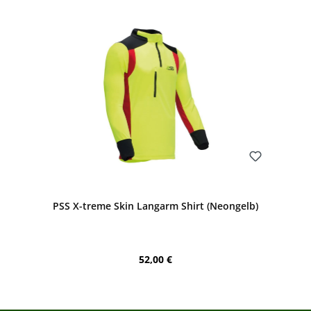
Bewerten
PSS X-treme Skin Langarm Shirt (Neongelb)
Regulärer Preis:
52,00 €