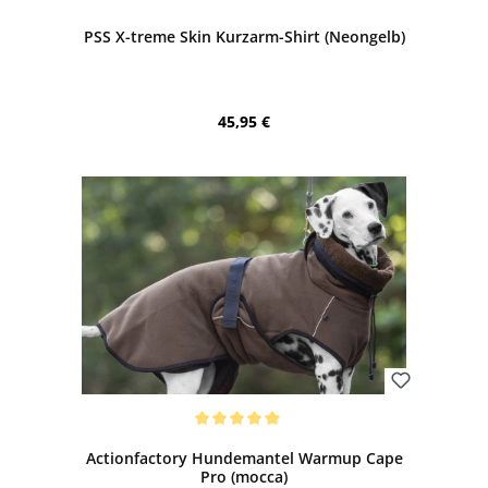
PSS X-treme Skin Kurzarm-Shirt (Neongelb)
Regulärer Preis:
45,95 €
Bewerten
Durchschnittliche Bewertung von 5 von 5 Sternen
Actionfactory Hundemantel Warmup Cape
Pro (mocca)