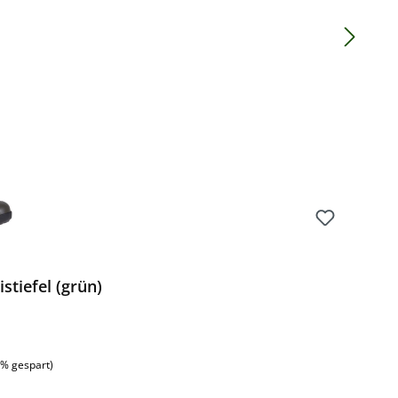
Preis:
tiefel (grün)
:
3% gespart)