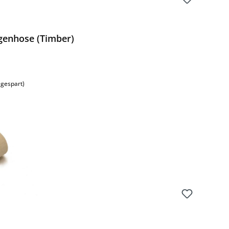
genhose (Timber)
:
 gespart)