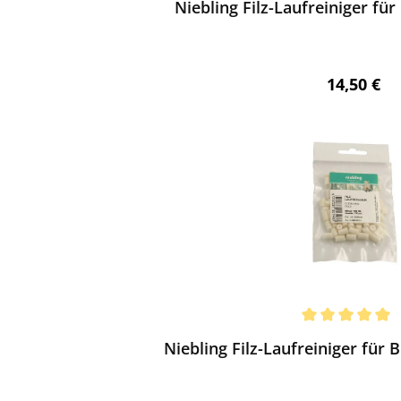
Niebling Filz-Laufreiniger für 
Regulärer 
14,50 €
ewerten
chnittliche Bewertung von 5 von 5 Sternen
Niebling Filz-Laufreiniger für 