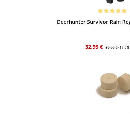
ewerten
chnittliche Bewertung von 5 von 5 Sternen
Deerhunter Survivor Rain Re
Verkaufspreis:
Regulärer Preis
32,95 €
39,99 €
(17.6%
ewerten