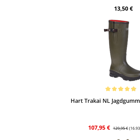
Regulärer 
13,50 €
ewerten
chnittliche Bewertung von 4.94 von 5 Sternen
Hart Trakai NL Jagdgummis
Verkaufspreis:
Regulärer Preis
107,95 €
129,95 €
(16.9