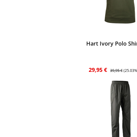
ewerten
Hart Ivory Polo Shir
Verkaufspreis:
Regulärer Preis:
29,95 €
39,95 €
(25.03%