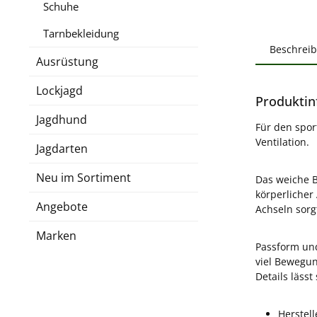
Schuhe
Tarnbekleidung
Beschrei
Ausrüstung
Lockjagd
Produktin
Jagdhund
Für den sport
Ventilation.
Jagdarten
Neu im Sortiment
Das weiche B
körperlicher
Angebote
Achseln sorg
Marken
Passform und 
viel Bewegun
Details lässt
Herstell