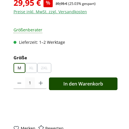
29,95 €
%
39,95 €
(25.03% gespart)
Preise inkl. MwSt. zzgl. Versandkosten
Größenberater
Lieferzeit: 1–2 Werktage
auswählen
Größe
M
XL
2XL
(Diese Option ist zurzeit nicht verfügbar.)
(Diese Option ist zurzeit nicht verfügbar.)
Produkt Anzahl: Gib den gewünschten Wert ein oder benutz
In den Warenkorb
Merken
Bewerten