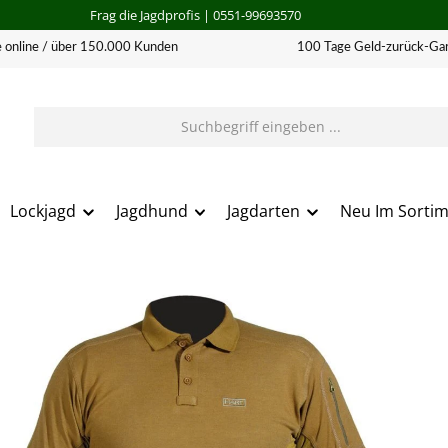
Frag die Jagdprofis
| 0551-99693570
 online / über 150.000 Kunden
100 Tage Geld-zurück-Gar
Lockjagd
Jagdhund
Jagdarten
Neu Im Sorti
erie überspringen