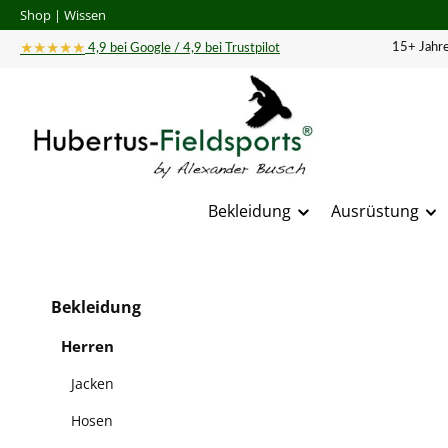
Shop
|
Wissen
 Hauptinhalt springen
Zur Suche springen
Zur Hauptnavigation springen
★★★★★
15+ Jahre
4,9 bei Google / 4,9 bei Trustpilot
Bekleidung
Ausrüstung
Bildergal
Bekleidung
Herren
Jacken
Hosen