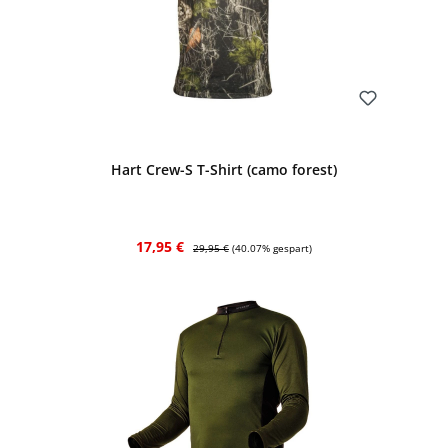
Bewerten
Hart Crew-S T-Shirt (camo forest)
Verkaufspreis:
Regulärer Preis:
17,95 €
29,95 €
(40.07% gespart)