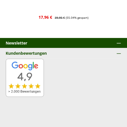
Verkaufspreis:
Regulärer Preis:
17,96 €
39,95 €
(55.04% gespart)
Newsletter
Kundenbewertungen