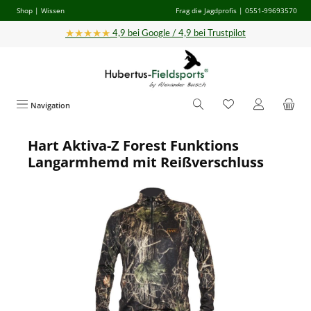
Shop
|
Wissen
Frag die Jagdprofis
| 0551-99693570
Zum Hauptinhalt springen
★★★★★
4,9 bei Google / 4,9 bei Trustpilot
Navigation
Hart Aktiva-Z Forest Funktions
Bildergalerie überspringen
Langarmhemd mit Reißverschluss