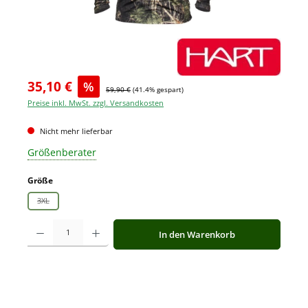
35,10 €
%
59,90 €
(41.4% gespart)
Preise inkl. MwSt. zzgl. Versandkosten
Nicht mehr lieferbar
Größenberater
auswählen
Größe
3XL
(Diese Option ist zurzeit nicht verfügbar.)
Produkt Anzahl: Gib den gewünschten Wert ein oder benutze die Schaltfläche
In den Warenkorb