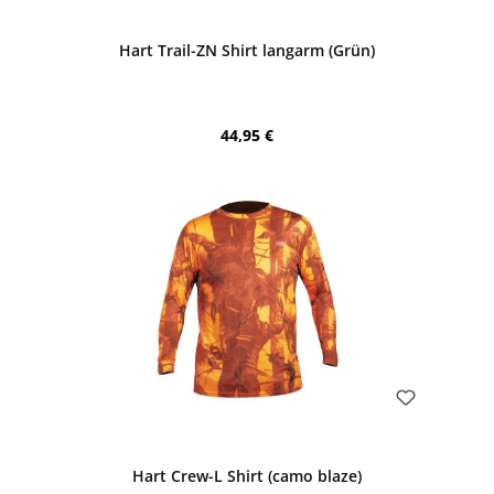
Bewerten
Hart Trail-ZN Shirt langarm (Grün)
Regulärer Preis:
44,95 €
Bewerten
Hart Crew-L Shirt (camo blaze)