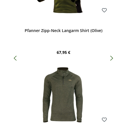
Bewerten
Pfanner Zipp-Neck Langarm Shirt (Olive)
Regulärer Preis:
67,95 €