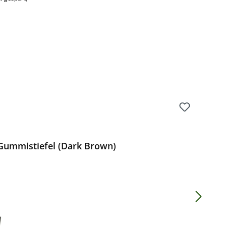
ummistiefel (Dark Brown)
Preis: