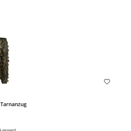
Preis:
 Tarnanzug
% gespart)