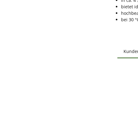
in ca. 
bietet 
hochbea
bei 30 
Kunde
Produ
B