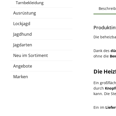
Tarnbekleidung
Beschrei
Ausrüstung
Lockjagd
Produktin
Jagdhund
Die beheizb
Jagdarten
Dank des
dü
Neu im Sortiment
ohne die
Bew
Angebote
Die Heiz
Marken
Ein großfläc
durch
Knopf
kann. Die St
Ein im
Liefe