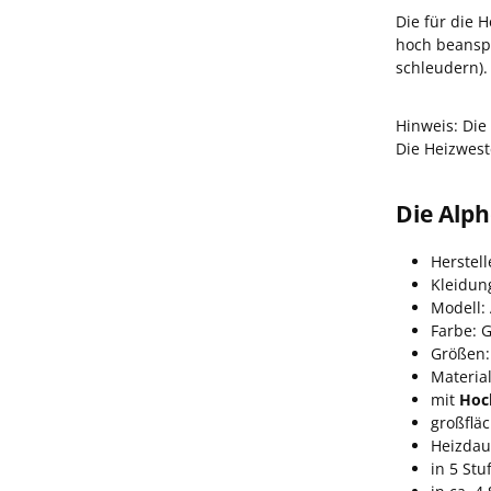
Die für die 
hoch beansp
schleudern).
Hinweis: Die
Die Heizwest
Die Alph
Herstell
Kleidun
Modell:
Farbe: 
Größen: 
Material
mit
Hoc
großflä
Heizdau
in 5 Stu