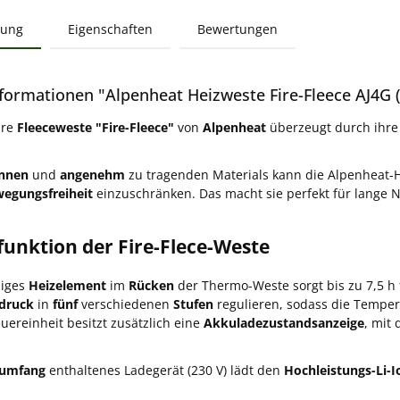
bung
Eigenschaften
Bewertungen
formationen "Alpenheat Heizweste Fire-Fleece AJ4G 
are
Fleeceweste "Fire-Fleece"
von
Alpenheat
überzeugt durch ihre
nnen
und
angenehm
zu tragenden Materials kann die Alpenheat
egungsfreiheit
einzuschränken. Das macht sie perfekt für lange N
funktion der Fire-Flece-Weste
higes
Heizelement
im
Rücken
der Thermo-Weste sorgt bis zu 7,5 h 
druck
in
fünf
verschiedenen
Stufen
regulieren, sodass die Temper
euereinheit besitzt zusätzlich eine
Akkuladezustandsanzeige
, mit
rumfang
enthaltenes Ladegerät (230 V) lädt den
Hochleistungs-Li-