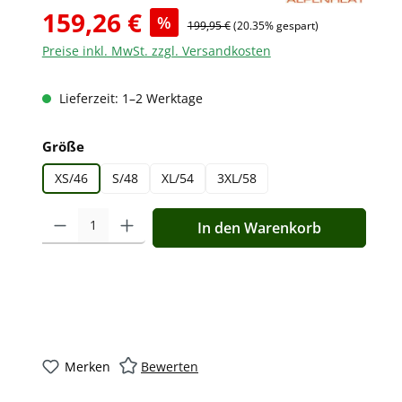
159,26 €
%
199,95 €
(20.35% gespart)
Preise inkl. MwSt. zzgl. Versandkosten
Lieferzeit: 1–2 Werktage
auswählen
Größe
XS/46
S/48
XL/54
3XL/58
Produkt Anzahl: Gib den gewünschten Wert ein oder benutz
In den Warenkorb
Merken
Bewerten