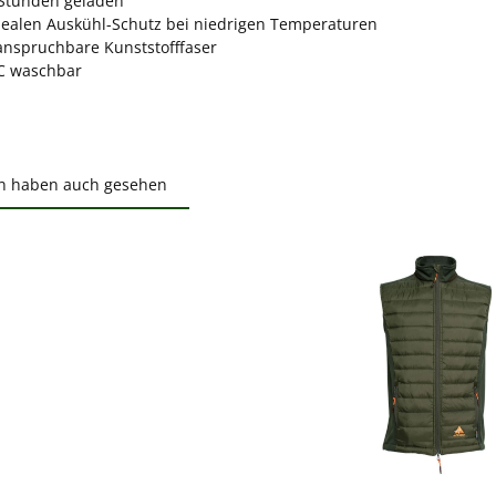
4 Stunden geladen
idealen Auskühl-Schutz bei niedrigen Temperaturen
nspruchbare Kunststofffaser
°C waschbar
n haben auch gesehen
ktgalerie überspringen
ewerten