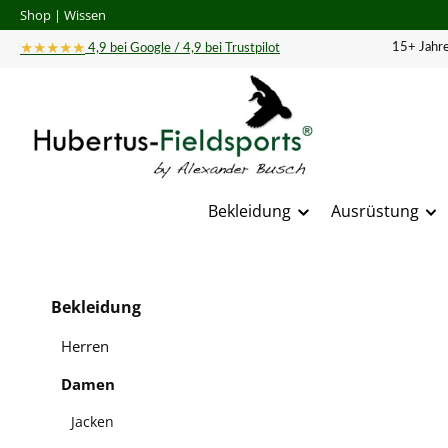
Shop
|
Wissen
 Hauptinhalt springen
Zur Suche springen
Zur Hauptnavigation springen
★★★★★
15+ Jahre
4,9 bei Google / 4,9 bei Trustpilot
Bekleidung
Ausrüstung
Bildergal
Bekleidung
Herren
Damen
Jacken