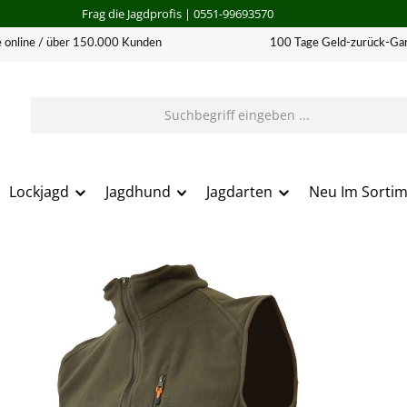
Frag die Jagdprofis
| 0551-99693570
 online / über 150.000 Kunden
100 Tage Geld-zurück-Gar
Lockjagd
Jagdhund
Jagdarten
Neu Im Sorti
erie überspringen