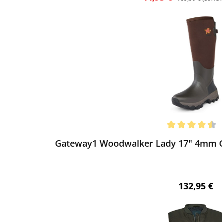
ewerten
chnittliche Bewertung von 4.6 von 5 Sternen
Gateway1 Woodwalker Lady 17" 4mm G
Regulärer 
132,95 €