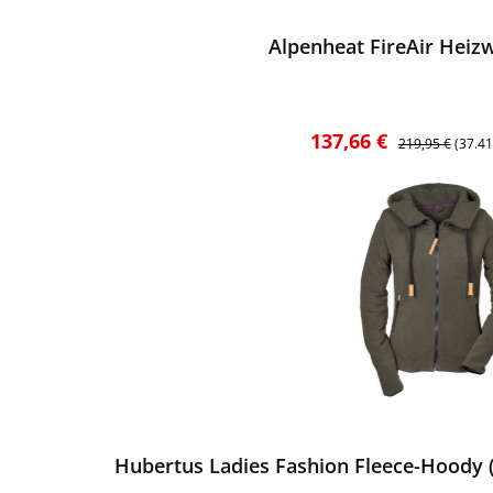
Alpenheat FireAir Heizw
Verkaufspreis:
Regulärer Preis
137,66 €
219,95 €
(37.4
ewerten
Hubertus Ladies Fashion Fleece-Hoody (