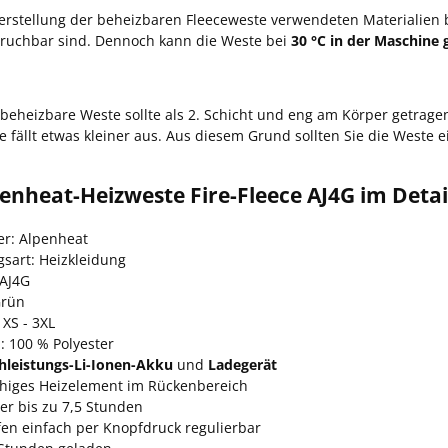
Herstellung der beheizbaren Fleeceweste verwendeten Materialien 
ruchbar sind. Dennoch kann die Weste bei
30 °C in der Maschine
 beheizbare Weste sollte als 2. Schicht und eng am Körper getrag
e fällt etwas kleiner aus. Aus diesem Grund sollten Sie die Weste 
enheat-Heizweste Fire-Fleece AJ4G im Detai
er: Alpenheat
gsart: Heizkleidung
 AJ4G
Grün
XS - 3XL
: 100 % Polyester
hleistungs-Li-Ionen-Akku
und
Ladegerät
chiges Heizelement im Rückenbereich
er bis zu 7,5 Stunden
fen einfach per Knopfdruck regulierbar