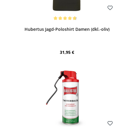
Bewerten
Durchschnittliche Bewertung von 4.8 von 5 Sternen
Hubertus Jagd-Poloshirt Damen (dkl.-oliv)
Regulärer Preis:
31,95 €
Bewerten