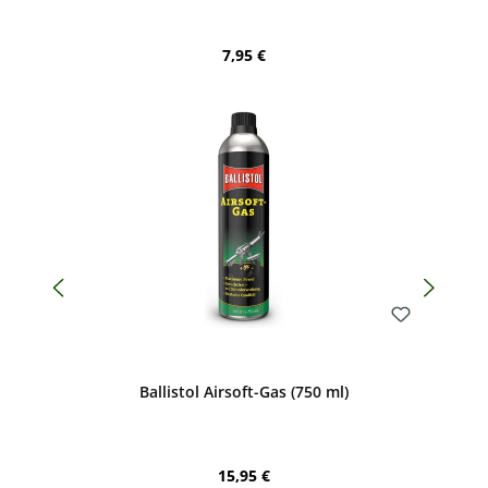
Regulärer Preis:
7,95 €
Bewerten
Ballistol Airsoft-Gas (750 ml)
Regulärer Preis:
15,95 €