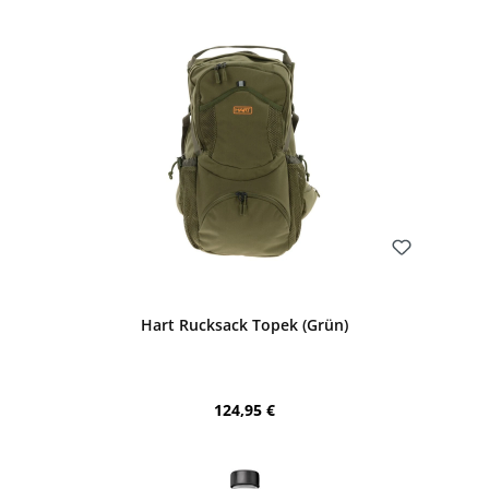
Bewerten
Hart Rucksack Topek (Grün)
Regulärer Preis:
124,95 €