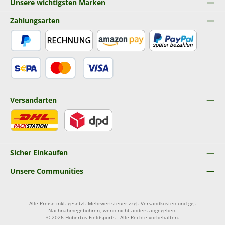
Unsere wichtigsten Marken
Zahlungsarten
PayPal
Rechnung
Amazon Pay
Später Bezahlen
SEPA Lastschrift
Kredit- oder Debitkarte
Versandarten
DHL
DPD
Sicher Einkaufen
Unsere Communities
Alle Preise inkl. gesetzl. Mehrwertsteuer zzgl.
Versandkosten
und ggf.
Nachnahmegebühren, wenn nicht anders angegeben.
© 2026 Hubertus-Fieldsports - Alle Rechte vorbehalten.