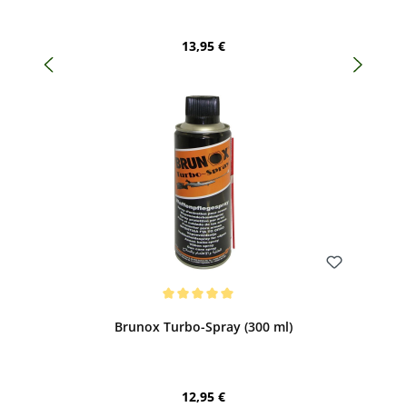
Regulärer Preis:
13,95 €
Bewerten
Durchschnittliche Bewertung von 5 von 5 Sternen
Brunox Turbo-Spray (300 ml)
Regulärer Preis:
12,95 €