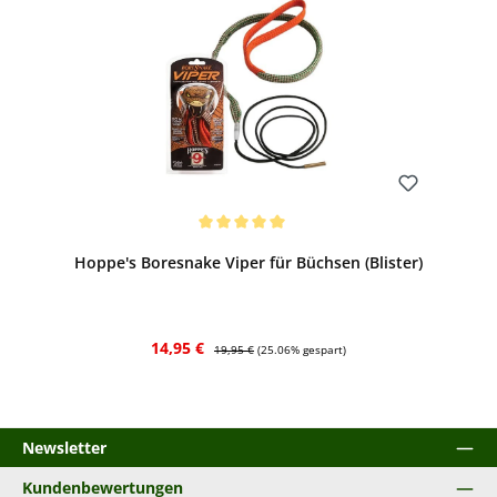
Bewerten
Durchschnittliche Bewertung von 5 von 5 Sternen
Hoppe's Boresnake Viper für Büchsen (Blister)
Verkaufspreis:
Regulärer Preis:
14,95 €
19,95 €
(25.06% gespart)
Newsletter
Kundenbewertungen