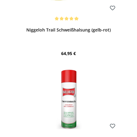
Bewerten
Durchschnittliche Bewertung von 5 von 5 Sternen
Niggeloh Trail Schweißhalsung (gelb-rot)
Regulärer Preis:
64,95 €
Bewerten