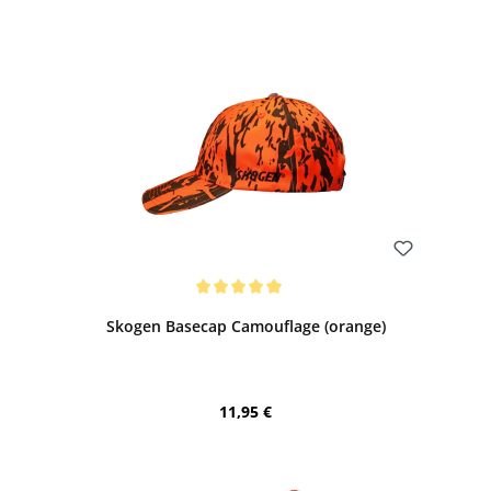
Bewerten
Durchschnittliche Bewertung von 5 von 5 Sternen
Skogen Basecap Camouflage (orange)
Regulärer Preis:
11,95 €