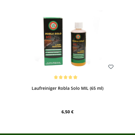
Bewerten
Durchschnittliche Bewertung von 5 von 5 Sternen
Laufreiniger Robla Solo MIL (65 ml)
Regulärer Preis:
6,50 €