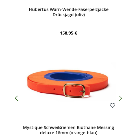
Durchschnittliche Bewertung von 5 von 5 Sternen
Hubertus Warn-Wende-Faserpelzjacke
Drückjagd (oliv)
Regulärer Preis:
158,95 €
Bewerten
Mystique Schweißriemen Biothane Messing
deluxe 16mm (orange-blau)