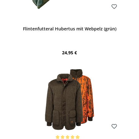
Bewerten
Flintenfutteral Hubertus mit Webpelz (grün)
Regulärer Preis:
24,95 €
Bewerten