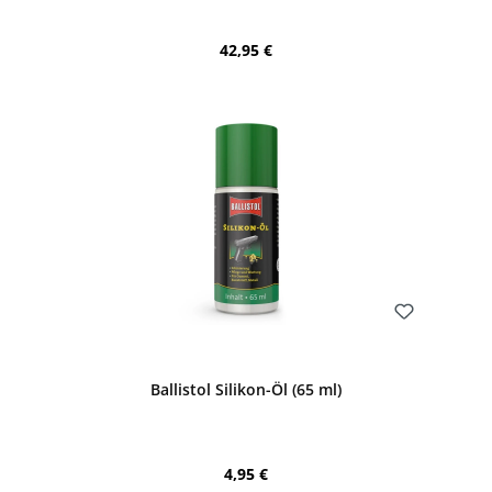
Regulärer Preis:
42,95 €
Bewerten
Ballistol Silikon-Öl (65 ml)
Regulärer Preis:
4,95 €