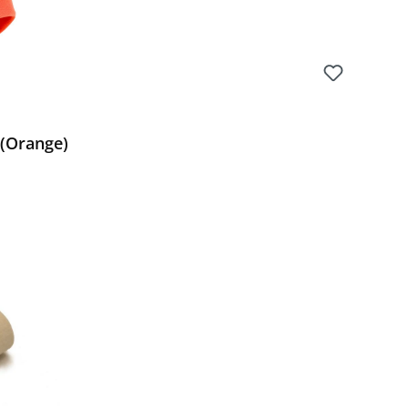
 (Orange)
Preis: