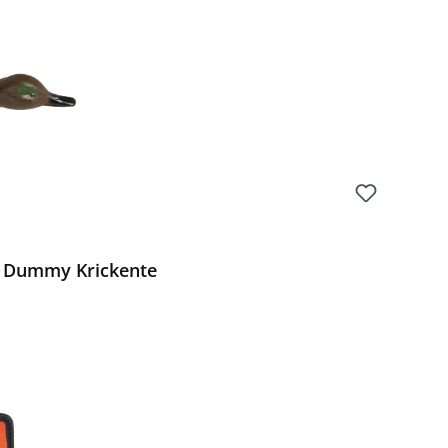
r Dummy Krickente
Preis: