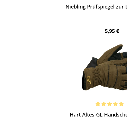
Niebling Prüfspiegel zur 
Regulärer
5,95 €
ewerten
chnittliche Bewertung von 5 von 5 Sternen
Hart Altes-GL Handsch