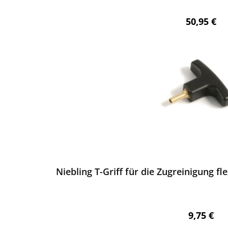
Regulärer 
50,95 €
ewerten
Niebling T-Griff für die Zugreinigung f
Regulärer
9,75 €