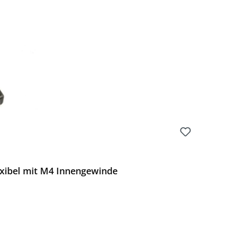
Preis:
lexibel mit M4 Innengewinde
 Preis: