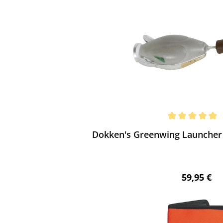
ewerten
chnittliche Bewertung von 5 von 5 Sternen
Dokken's Greenwing Launche
Regulärer 
59,95 €