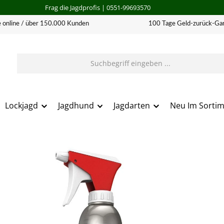
Frag die Jagdprofis
| 0551-99693570
 online / über 150.000 Kunden
100 Tage Geld-zurück-Gar
Lockjagd
Jagdhund
Jagdarten
Neu Im Sorti
erie überspringen