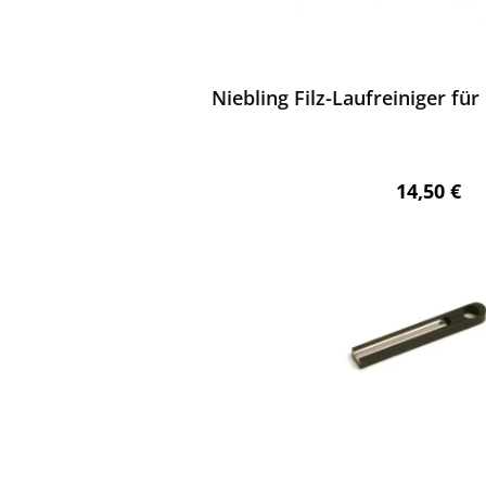
ewerten
Niebling Filz-Laufreiniger für 
Regulärer 
14,50 €
ewerten