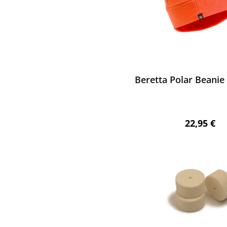
ewerten
Beretta Polar Beanie
Regulärer 
22,95 €