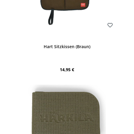
Bewerten
Hart Sitzkissen (Braun)
Regulärer Preis:
14,95 €