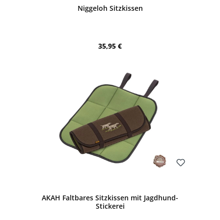
Niggeloh Sitzkissen
Regulärer Preis:
35,95 €
Bewerten
AKAH Faltbares Sitzkissen mit Jagdhund-
Stickerei