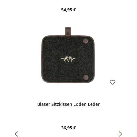
Regulärer Preis:
54,95 €
Bewerten
Blaser Sitzkissen Loden Leder
Regulärer Preis:
36,95 €