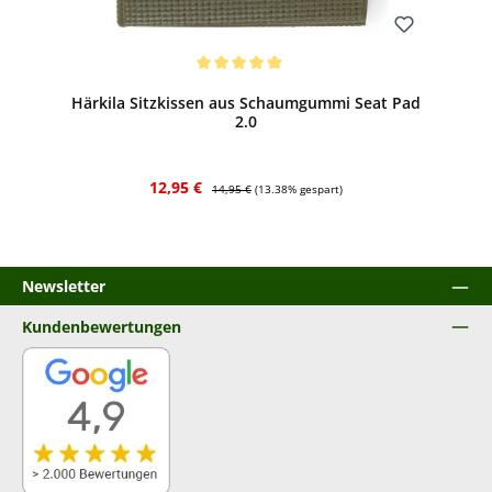
Bewerten
Durchschnittliche Bewertung von 5 von 5 Sternen
Härkila Sitzkissen aus Schaumgummi Seat Pad
2.0
Verkaufspreis:
Regulärer Preis:
12,95 €
14,95 €
(13.38% gespart)
Newsletter
Kundenbewertungen