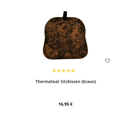
Bewerten
Durchschnittliche Bewertung von 5 von 5 Sternen
ThermaSeat Sitzkissen (braun)
Regulärer Preis:
16,95 €