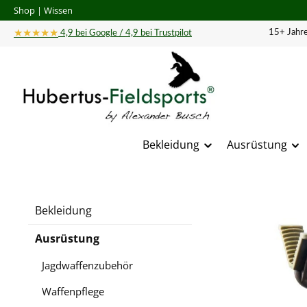
Shop
|
Wissen
 Hauptinhalt springen
Zur Suche springen
Zur Hauptnavigation springen
★★★★★
15+ Jahre
4,9 bei Google / 4,9 bei Trustpilot
Bekleidung
Ausrüstung
Bildergal
Bekleidung
Ausrüstung
Jagdwaffenzubehör
Waffenpflege