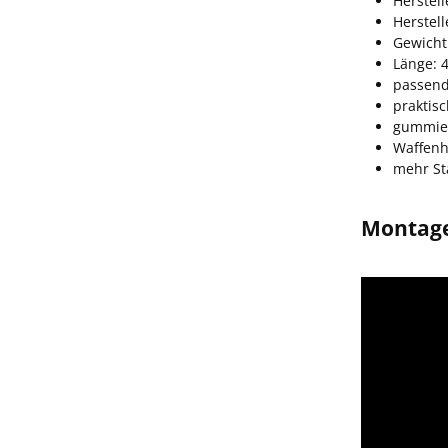
Herstell
Herstel
Gewicht
Länge: 
passend 
praktis
gummier
Waffenh
mehr St
Montagea