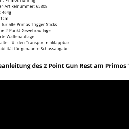
er: Primos Hunting
ler-Artikelnummer: 65808
: 464g
41cm
für alle Primos Trigger Sticks
che 2-Punkt-Gewehrauflage
te Waffenauflage
alter für den Transport einklappbar
abilität für genauere Schussabgabe
nleitung des 2 Point Gun Rest am Primos T