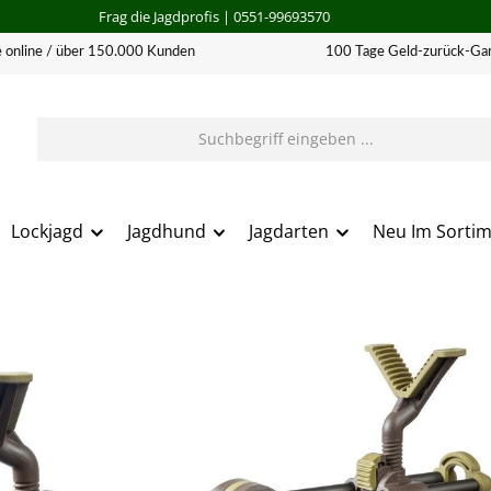
Frag die Jagdprofis
| 0551-99693570
 online / über 150.000 Kunden
100 Tage Geld-zurück-Gar
Lockjagd
Jagdhund
Jagdarten
Neu Im Sorti
erie überspringen