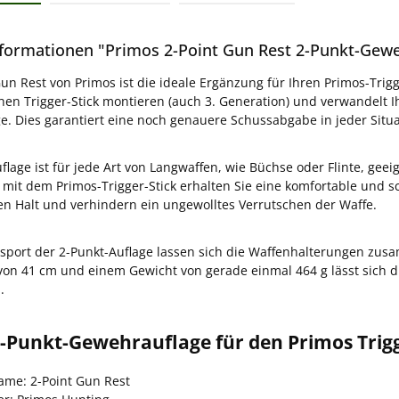
formationen "Primos 2-Point Gun Rest 2-Punkt-Geweh
Gun Rest von Primos ist die ideale Ergänzung für Ihren Primos-Trigg
chen Trigger-Stick montieren (auch 3. Generation) und verwandelt Ih
e. Dies garantiert eine noch genauere Schussabgabe in jeder Situa
lage ist für jede Art von Langwaffen, wie Büchse oder Flinte, geeig
mit dem Primos-Trigger-Stick erhalten Sie eine komfortable und s
en Halt und verhindern ein ungewolltes Verrutschen der Waffe.
sport der 2-Punkt-Auflage lassen sich die Waffenhalterungen zus
von 41 cm und einem Gewicht von gerade einmal 464 g lässt sich die
.
-Punkt-Gewehrauflage für den Primos Trigg
name: 2-Point Gun Rest