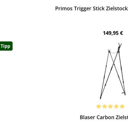
chnittliche Bewertung von 4.84 von 5 Sternen
Primos Trigger Stick Zielstock
Regulärer 
149,95 €
Tipp
ewerten
chnittliche Bewertung von 5 von 5 Sternen
Blaser Carbon Ziels