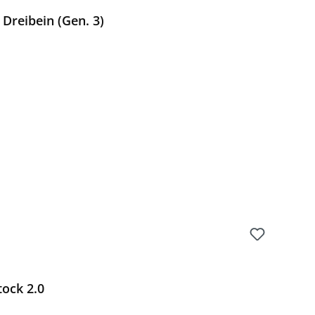
 Dreibein (Gen. 3)
Preis:
tock 2.0