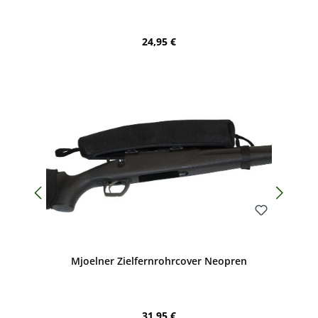
Regulärer Preis:
24,95 €
Bewerten
Mjoelner Zielfernrohrcover Neopren
Regulärer Preis:
31,95 €