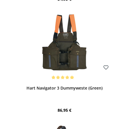
Bewerten
Durchschnittliche Bewertung von 5 von 5 Sternen
Hart Navigator 3 Dummyweste (Green)
Regulärer Preis:
86,95 €