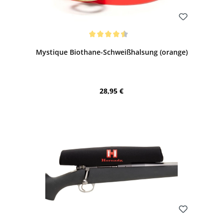
Bewerten
Durchschnittliche Bewertung von 4.5 von 5 Sternen
Mystique Biothane-Schweißhalsung (orange)
Regulärer Preis:
28,95 €
Bewerten