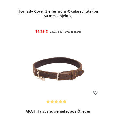
Hornady Cover Zielfernrohr-Okularschutz (bis
50 mm Objektiv)
Verkaufspreis:
Regulärer Preis:
14,95 €
21,95 €
(31.89% gespart)
Bewerten
Durchschnittliche Bewertung von 5 von 5 Sternen
AKAH Halsband genietet aus Ölleder