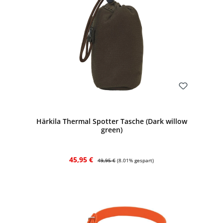
Bewerten
Härkila Thermal Spotter Tasche (Dark willow
green)
Verkaufspreis:
Regulärer Preis:
45,95 €
49,95 €
(8.01% gespart)