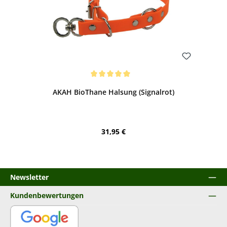
Bewerten
Durchschnittliche Bewertung von 5 von 5 Sternen
AKAH BioThane Halsung (Signalrot)
Regulärer Preis:
31,95 €
Newsletter
Kundenbewertungen