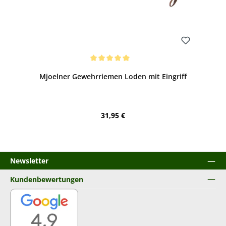
Bewerten
Durchschnittliche Bewertung von 5 von 5 Sternen
Mjoelner Gewehrriemen Loden mit Eingriff
Regulärer Preis:
31,95 €
Newsletter
Kundenbewertungen