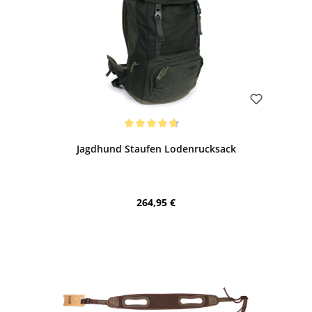
Bewerten
Durchschnittliche Bewertung von 4.86 von 5 Sternen
Jagdhund Staufen Lodenrucksack
Regulärer Preis:
264,95 €