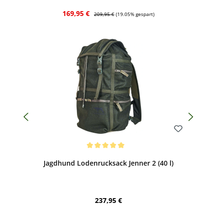
Verkaufspreis:
Regulärer Preis:
169,95 €
209,95 €
(19.05% gespart)
Bewerten
Durchschnittliche Bewertung von 5 von 5 Sternen
Jagdhund Lodenrucksack Jenner 2 (40 l)
Regulärer Preis:
237,95 €