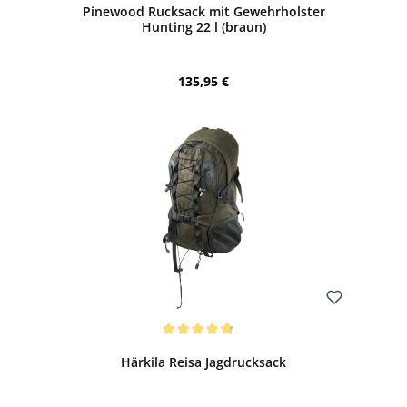
Pinewood Rucksack mit Gewehrholster
Hunting 22 l (braun)
Regulärer Preis:
135,95 €
Bewerten
Durchschnittliche Bewertung von 4.83 von 5 Sternen
Härkila Reisa Jagdrucksack