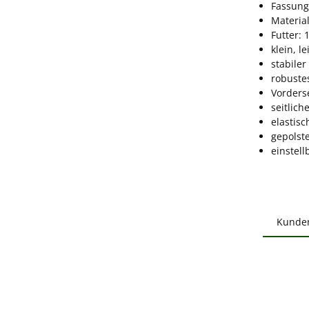
Fassung
Materia
Futter: 
klein, le
stabile
robuste
Vorders
seitlich
elastis
gepolste
einstell
Kunde
Produ