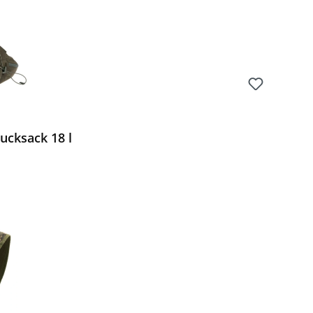
ucksack 18 l
Preis: