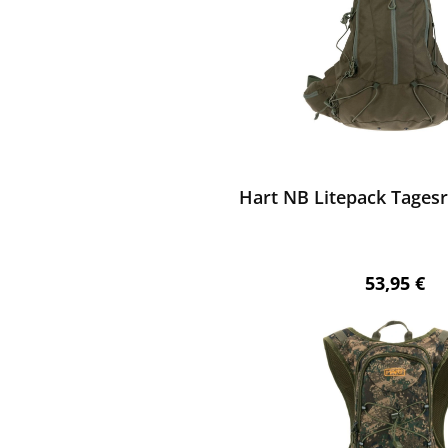
ewerten
Hart NB Litepack Tagesr
Regulärer 
53,95 €