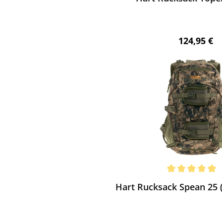
Regulärer 
124,95 €
ewerten
chnittliche Bewertung von 5 von 5 Sternen
Hart Rucksack Spean 25 (