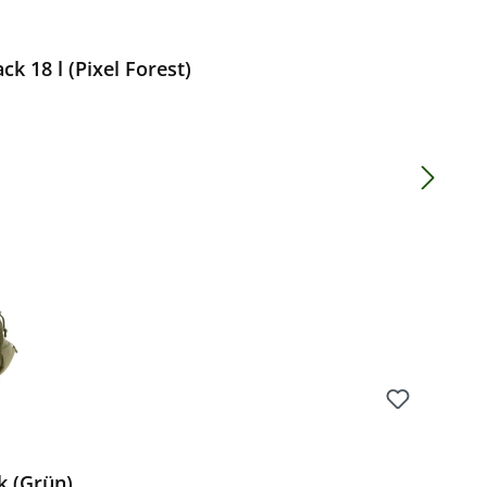
 18 l (Pixel Forest)
Preis:
k (Grün)