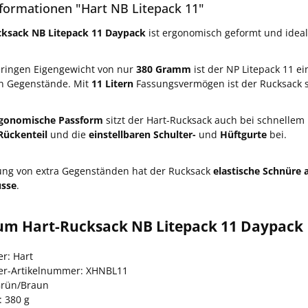
formationen "Hart NB Litepack 11"
cksack NB Litepack 11 Daypack
ist ergonomisch geformt und ideal
eringen Eigengewicht von nur
380 Gramm
ist der NP Litepack 11 
en Gegenstände. Mit
11 Litern
Fassungsvermögen ist der Rucksack 
gonomische Passform
sitzt der Hart-Rucksack auch bei schnellem
Rückenteil
und die
einstellbaren Schulter-
und
Hüftgurte
bei.
ung von extra Gegenständen hat der Rucksack
elastische Schnüre
üsse
.
um Hart-Rucksack NB Litepack 11 Daypack
er: Hart
ler-Artikelnummer: XHNBL11
Grün/Braun
: 380 g