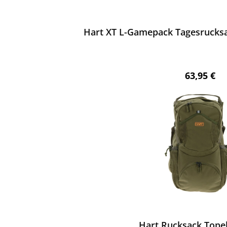
ewerten
Hart XT L-Gamepack Tagesrucksack
Regulärer 
63,95 €
ewerten
Hart Rucksack Tope