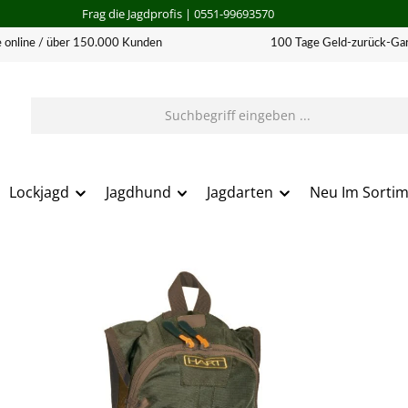
Frag die Jagdprofis
| 0551-99693570
 online / über 150.000 Kunden
100 Tage Geld-zurück-Gar
Lockjagd
Jagdhund
Jagdarten
Neu Im Sorti
erie überspringen