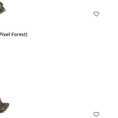
ixel Forest)
Preis: