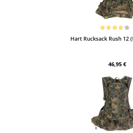
ewerten
chnittliche Bewertung von 4 von 5 Sternen
Hart Rucksack Rush 12 (P
Regulärer 
46,95 €