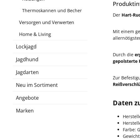
Produktin
Thermoskannen und Becher
Der
Hart-Ru
Versorgen und Verwerten
Mit einem g
Home & Living
allernötigst
Lockjagd
Durch die
er
Jagdhund
gepolsterte 
Jagdarten
Zur Befestig
Reißverschl
Neu im Sortiment
Angebote
Daten z
Marken
Herstell
Herstel
Farbe: 
Gewicht