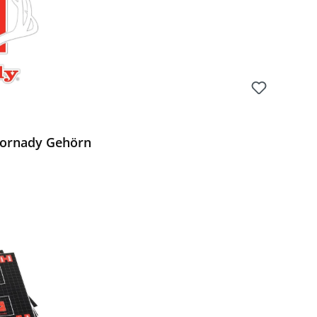
Hornady Gehörn
 Preis: