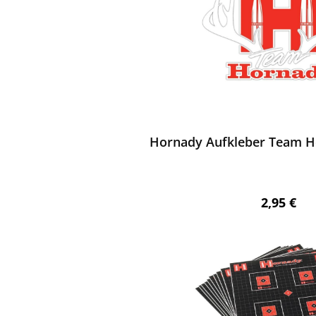
ewerten
Hornady Aufkleber Team 
Regulärer
2,95 €