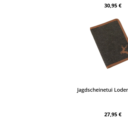
Regulärer 
30,95 €
ewerten
Jagdscheinetui Lode
Regulärer 
27,95 €