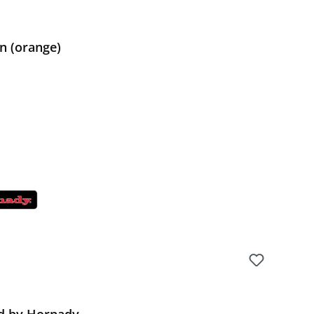
n (orange)
Preis: