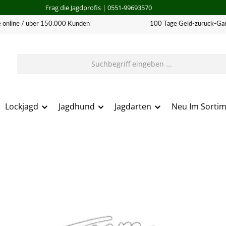
Frag die Jagdprofis
| 0551-99693570
 online / über 150.000 Kunden
100 Tage Geld-zurück-Gar
Lockjagd
Jagdhund
Jagdarten
Neu Im Sorti
erie überspringen