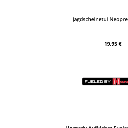
ewerten
Jagdscheinetui Neopre
Regulärer 
19,95 €
ewerten