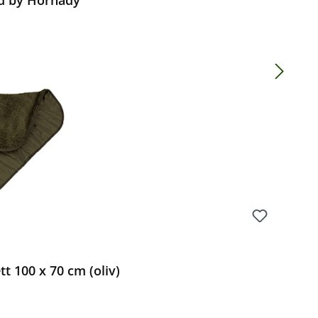
d by Hornady
 Preis:
 100 x 70 cm (oliv)