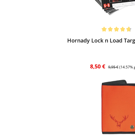
ewerten
chnittliche Bewertung von 4.75 von 5 Sternen
Hornady Lock n Load Targ
Verkaufspreis:
Regulärer Preis:
8,50 €
9,95 €
(14.57% 