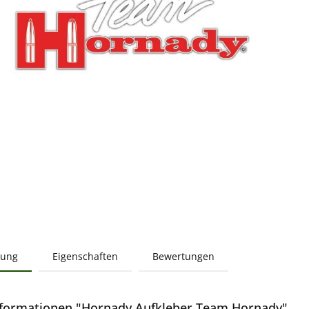
bung
Eigenschaften
Bewertungen
formationen "Hornady Aufkleber Team Hornady"