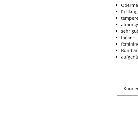
Obermat
Rollkra
tempere
atmungs
sehr gu
tailliert
feminin
Bund a
aufgenä
Kunde
Produ