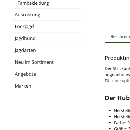
Tarnbekleidung
Ausrüstung
Lockjagd
Beschrei
Jagdhund
Jagdarten
Produktin
Neu im Sortiment
Der Strickpu
Angebote
angenehmes T
Für eine opti
Marken
Der Hube
Herstell
Herstel
Farbe: 
Größe: 3