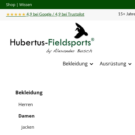
Shop
|
Wissen
 Hauptinhalt springen
Zur Suche springen
Zur Hauptnavigation springen
★★★★★
15+ Jahre
4,9 bei Google / 4,9 bei Trustpilot
Bekleidung
Ausrüstung
Bildergal
Bekleidung
Herren
Damen
Jacken