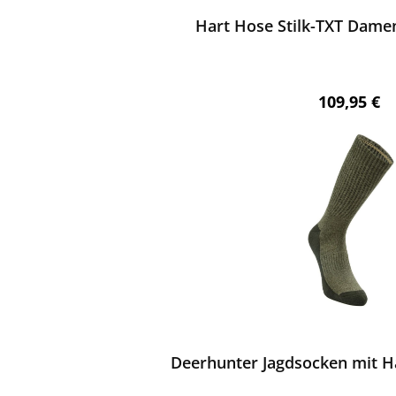
Hart Hose Stilk-TXT Damen 
Regulärer 
109,95 €
ewerten
Deerhunter Jagdsocken mit H