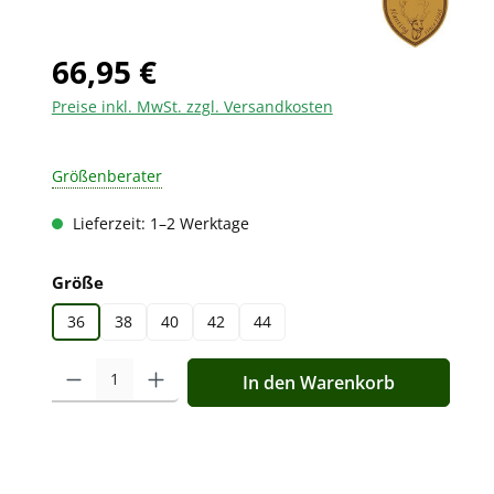
66,95 €
Preise inkl. MwSt. zzgl. Versandkosten
Größenberater
Lieferzeit: 1–2 Werktage
auswählen
Größe
36
38
40
42
44
Produkt Anzahl: Gib den gewünschten Wert ein oder benutz
In den Warenkorb