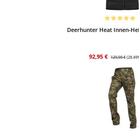
ewerten
chnittliche Bewertung von 5 von 5 Sternen
Deerhunter Heat Innen-Hei
Verkaufspreis:
Regulärer Preis:
92,95 €
129,99 €
(28.49
ewerten