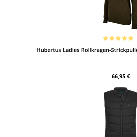
ewerten
chnittliche Bewertung von 5 von 5 Sternen
Hubertus Ladies Rollkragen-Strickpullo
Regulärer 
66,95 €