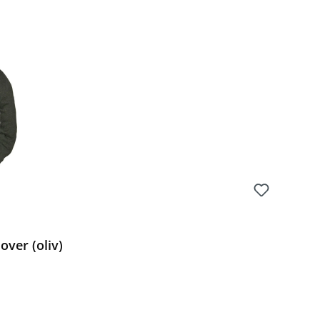
Preis:
over (oliv)
Preis: