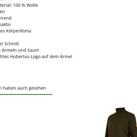
erial: 100 % Wolle
gen
irend
aktiv
tes Körperklima
er Schnitt
n Ärmeln und Saum
htes Hubertus-Logo auf dem Ärmel
n haben auch gesehen
ktgalerie überspringen