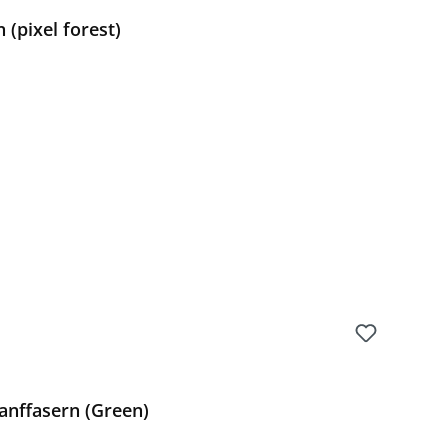
(pixel forest)
Preis:
anffasern (Green)