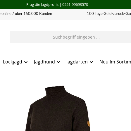
Frag die Jagdprofis
| 0551-99693570
 online / über 150.000 Kunden
100 Tage Geld-zurück-Gar
Lockjagd
Jagdhund
Jagdarten
Neu Im Sorti
erie überspringen