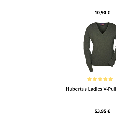
Regulärer 
10,90 €
ewerten
chnittliche Bewertung von 5 von 5 Sternen
Hubertus Ladies V-Pull
Regulärer 
53,95 €