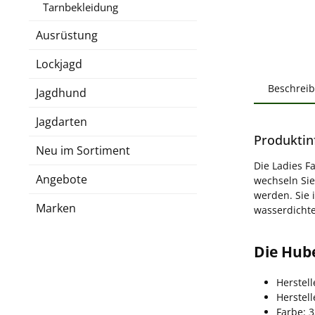
Tarnbekleidung
Ausrüstung
Lockjagd
Beschrei
Jagdhund
Jagdarten
Produktin
Neu im Sortiment
Die Ladies F
Angebote
wechseln Si
werden. Sie 
Marken
wasserdichte
Die Hub
Herstell
Herstel
Farbe: 3