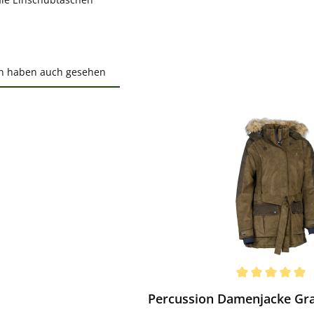
n haben auch gesehen
ktgalerie überspringen
ewerten
chnittliche Bewertung von 5 von 5 Sternen
Percussion Damenjacke Gra