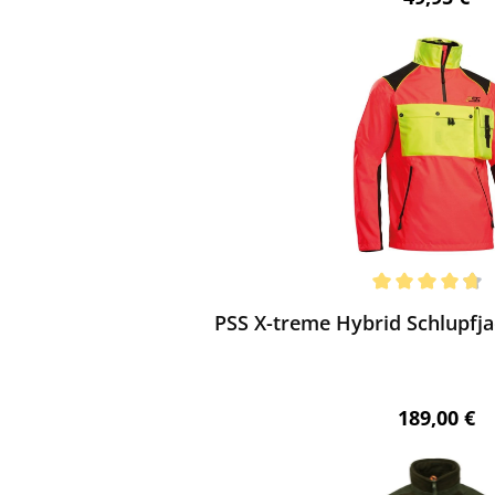
ewerten
chnittliche Bewertung von 4.73 von 5 Sternen
PSS X-treme Hybrid Schlupfja
Regulärer 
189,00 €