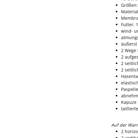
Größen: 
Material
Membran
Futter: 
wind- u
atmungs
äußerst
2 Wege 
2 aufge
2 seitl
2 seitli
Hasenta
elastis
Paspeli
abnehm
Kapuze 
taillier
Auf der Warn
2 horiz
2 verti