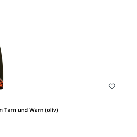
Preis:
 Tarn und Warn (oliv)
Preis: