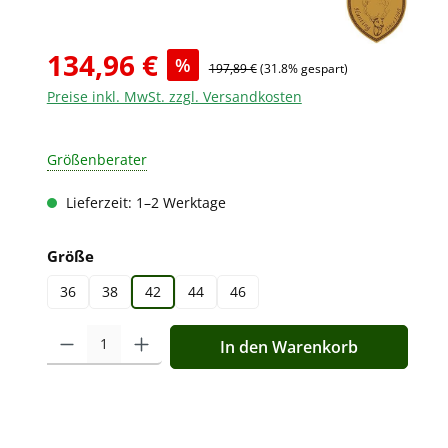
134,96 €
%
197,89 €
(31.8% gespart)
Preise inkl. MwSt. zzgl. Versandkosten
Größenberater
Lieferzeit: 1–2 Werktage
auswählen
Größe
36
38
42
44
46
Produkt Anzahl: Gib den gewünschten Wert ein oder benutz
In den Warenkorb