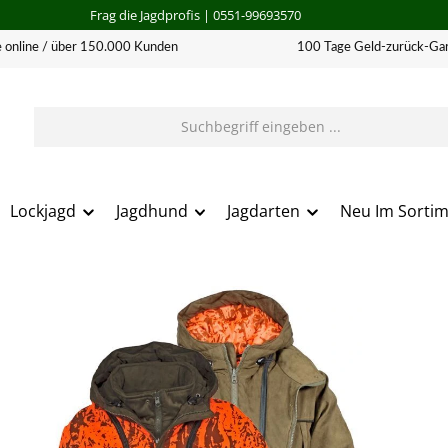
Frag die Jagdprofis
| 0551-99693570
 online / über 150.000 Kunden
100 Tage Geld-zurück-Gar
Lockjagd
Jagdhund
Jagdarten
Neu Im Sorti
erie überspringen