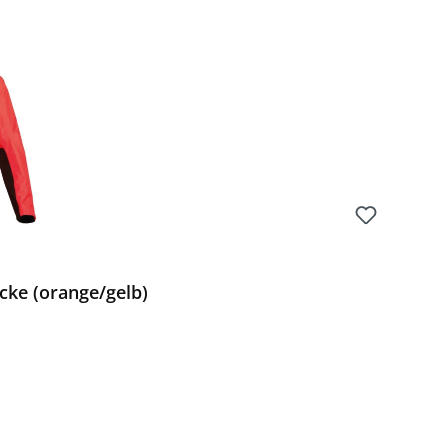
cke (orange/gelb)
Preis: