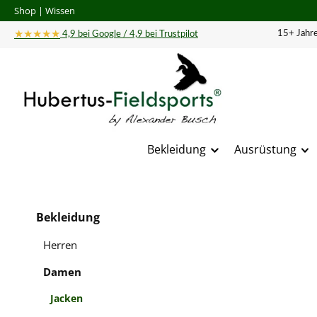
Shop
|
Wissen
 Hauptinhalt springen
Zur Suche springen
Zur Hauptnavigation springen
★★★★★
15+ Jahre
4,9 bei Google / 4,9 bei Trustpilot
Bekleidung
Ausrüstung
Bildergal
Bekleidung
Herren
Damen
Jacken