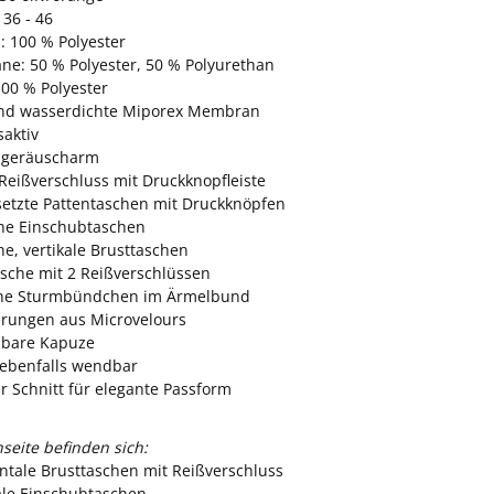
36 - 46
: 100 % Polyester
e: 50 % Polyester, 50 % Polyurethan
100 % Polyester
nd wasserdichte Miporex Membran
aktiv
 geräuscharm
Reißverschluss mit Druckknopfleiste
setzte Pattentaschen mit Druckknöpfen
iche Einschubtaschen
che, vertikale Brusttaschen
sche mit 2 Reißverschlüssen
che Sturmbündchen im Ärmelbund
erungen aus Microvelours
bare Kapuze
ebenfalls wendbar
ter Schnitt für elegante Passform
seite befinden sich:
ontale Brusttaschen mit Reißverschluss
kale Einschubtaschen