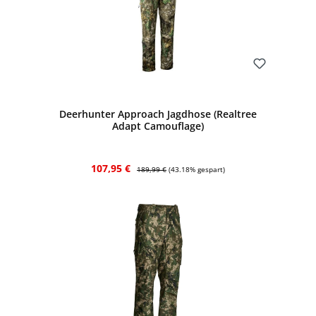
Bewerten
Deerhunter Approach Jagdhose (Realtree
Adapt Camouflage)
Verkaufspreis:
Regulärer Preis:
107,95 €
189,99 €
(43.18% gespart)