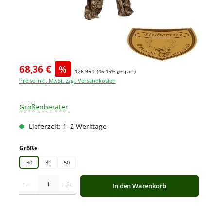
68,36 €
%
126,95 €
(46.15% gespart)
Preise inkl. MwSt. zzgl. Versandkosten
Größenberater
Lieferzeit: 1–2 Werktage
auswählen
Größe
30
31
50
Produkt Anzahl: Gib den gewünschten Wert ein oder benutze die Schaltfläche
In den Warenkorb