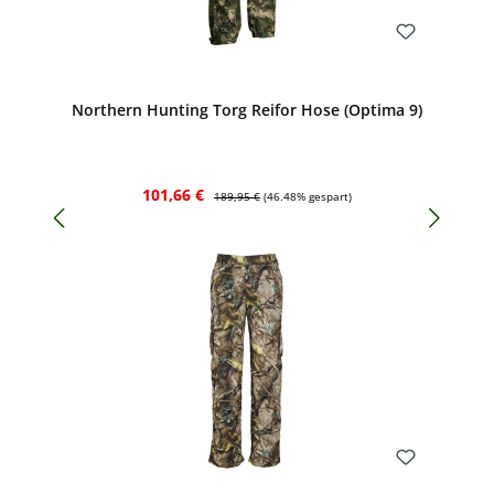
Bewerten
Northern Hunting Torg Reifor Hose (Optima 9)
Verkaufspreis:
Regulärer Preis:
101,66 €
189,95 €
(46.48% gespart)
Bewerten