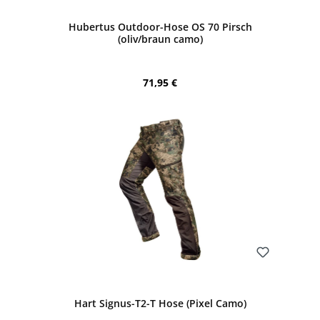
Hubertus Outdoor-Hose OS 70 Pirsch
(oliv/braun camo)
Regulärer Preis:
71,95 €
Bewerten
Hart Signus-T2-T Hose (Pixel Camo)