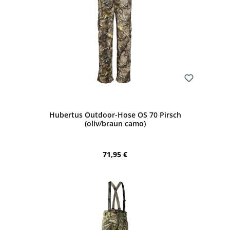
Bewerten
Hubertus Outdoor-Hose OS 70 Pirsch
(oliv/braun camo)
Regulärer Preis:
71,95 €