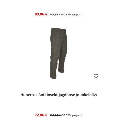
Verkaufspreis:
Regulärer Preis:
89,06 €
149,95 €
(40.61% gespart)
Bewerten
Hubertus Anti Insekt Jagdhose (dunkeloliv)
Verkaufspreis:
Regulärer Preis:
72,86 €
120,95 €
(39.76% gespart)