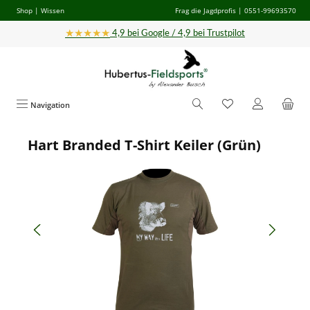
Shop
|
Wissen
Frag die Jagdprofis
| 0551-99693570
Zum Hauptinhalt springen
★★★★★
4,9 bei Google / 4,9 bei Trustpilot
Navigation
Hart Branded T-Shirt Keiler (Grün)
Bildergalerie überspringen