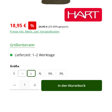
18,95 €
%
26,95 €
(29.68% gespart)
Preise inkl. MwSt. zzgl. Versandkosten
Größenberater
Lieferzeit: 1–2 Werktage
auswählen
Größe
S
M
L
XL
XXL
3XL
(Diese Option ist zurzeit nicht verfügbar.)
Produkt Anzahl: Gib den gewünschten Wert ein oder benutze die Schaltfläche
In den Warenkorb