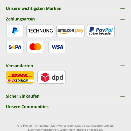
Unsere wichtigsten Marken
Zahlungsarten
PayPal
Rechnung
Amazon Pay
Später Bezahlen
SEPA Lastschrift
Kredit- oder Debitkarte
Versandarten
DHL
DPD
Sicher Einkaufen
Unsere Communities
Alle Preise inkl. gesetzl. Mehrwertsteuer zzgl.
Versandkosten
und ggf.
Nachnahmegebühren, wenn nicht anders angegeben.