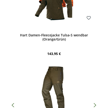
Bewerten
Hart Damen-Fleecejacke Tulsa-S wendbar
(Orange/Grün)
Regulärer Preis:
143,95 €