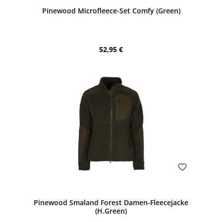
Durchschnittliche Bewertung von 5 von 5 Sternen
Pinewood Microfleece-Set Comfy (Green)
Regulärer Preis:
52,95 €
Bewerten
Pinewood Smaland Forest Damen-Fleecejacke
(H.Green)