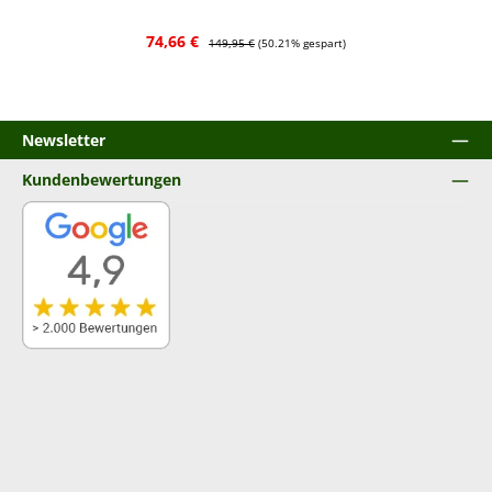
Verkaufspreis:
Regulärer Preis:
74,66 €
149,95 €
(50.21% gespart)
Newsletter
Kundenbewertungen