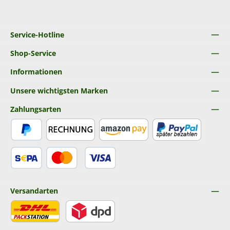
Service-Hotline
Shop-Service
Informationen
Unsere wichtigsten Marken
Zahlungsarten
PayPal
Rechnung
Amazon Pay
Später Bezahlen
SEPA Lastschrift
Kredit- oder Debitkarte
Versandarten
DHL
DPD