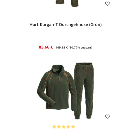
Bewerten
Hart Kurgan-T Durchgehhose (Grün)
Verkaufspreis:
Regulärer Preis:
83,66 €
169,95 €
(50.77% gespart)
Bewerten