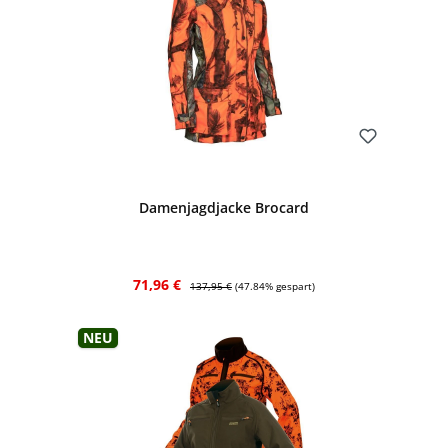
Bewerten
Damenjagdjacke Brocard
Verkaufspreis:
Regulärer Preis:
71,96 €
137,95 €
(47.84% gespart)
Neu