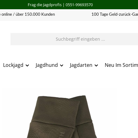
Frag die Jagdprofis
| 0551-99693570
 online / über 150.000 Kunden
100 Tage Geld-zurück-Gar
Lockjagd
Jagdhund
Jagdarten
Neu Im Sorti
erie überspringen