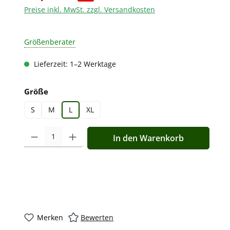
Preise inkl. MwSt. zzgl. Versandkosten
Größenberater
Lieferzeit: 1–2 Werktage
auswählen
Größe
S
M
L
XL
Produkt Anzahl: Gib den gewünschten Wert ein oder benutz
In den Warenkorb
Merken
Bewerten