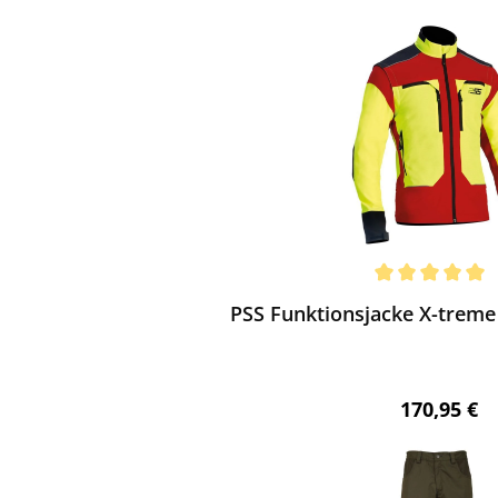
ktgalerie überspringen
ewerten
chnittliche Bewertung von 5 von 5 Sternen
PSS Funktionsjacke X-treme 
Regulärer 
170,95 €