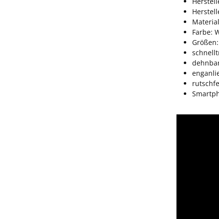
Herstell
Herstel
Materia
Farbe: 
Größen:
schnell
dehnba
enganli
rutschf
Smartph