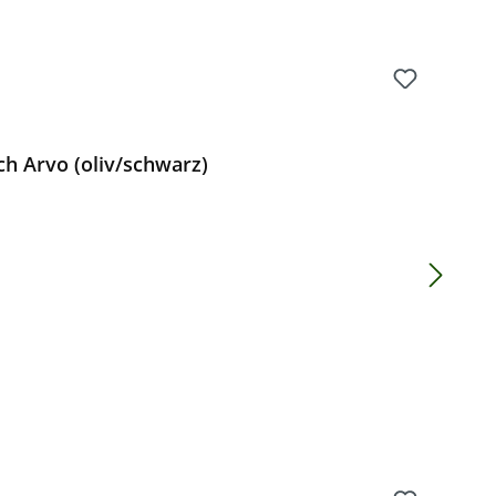
ch Arvo (oliv/schwarz)
Preis: