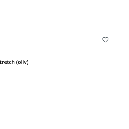
retch (oliv)
Preis: