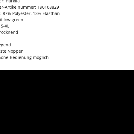
er: Härkila
ler-Artikelnummer: 190108829
l: 87% Polyester, 13% Elasthan
Willow green
 S-XL
trocknend
r
egend
este Noppen
one-Bedienung möglich