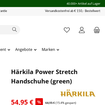
40.000+ Artikel auf Lager
antie
Versandkostenfrei ab € 150,- Bestellwert
ment
Angebote
Marken
Härkila Power Stretch
Handschuhe (green)
54,95 €
%
64,95 €
(15.4% gespart)