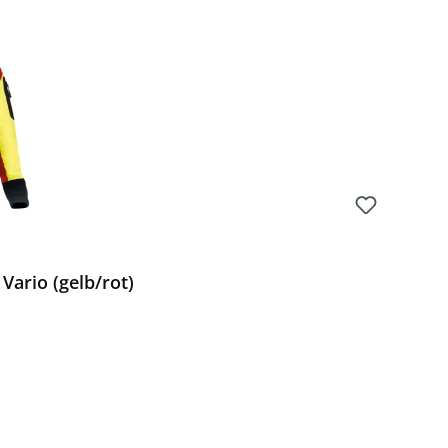
Vario (gelb/rot)
Preis: