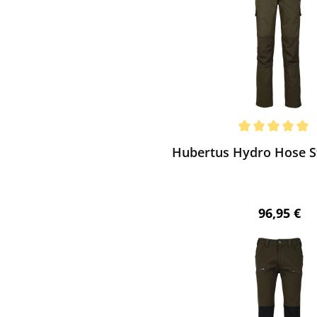
ewerten
chnittliche Bewertung von 5 von 5 Sternen
Hubertus Hydro Hose St
Regulärer 
96,95 €