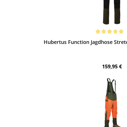
ewerten
chnittliche Bewertung von 5 von 5 Sternen
Hubertus Function Jagdhose Stret
Regulärer 
159,95 €