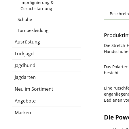
Imprägnierung &
Geruchstarnung
Beschrei
Schuhe
Tarnbekleidung
Produktin
Ausrüstung
Die Stretch-H
Handschuhen
Lockjagd
Jagdhund
Das Polartec
besteht.
Jagdarten
Eine rutschf
Neu im Sortiment
enganliegend
Bedienen vo
Angebote
Marken
Die Pow