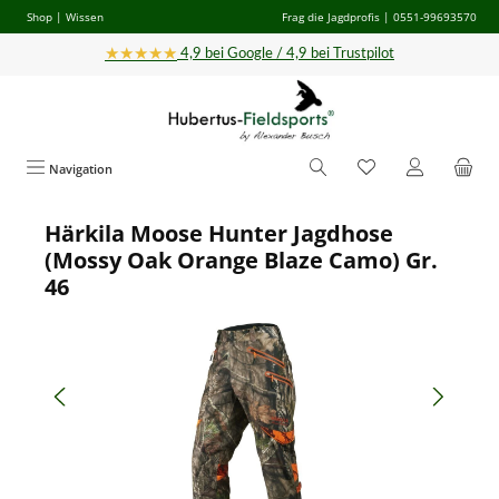
Shop
|
Wissen
Frag die Jagdprofis
| 0551-99693570
Zum Hauptinhalt springen
★★★★★
4,9 bei Google / 4,9 bei Trustpilot
Navigation
Härkila Moose Hunter Jagdhose
Bildergalerie überspringen
(Mossy Oak Orange Blaze Camo) Gr.
46