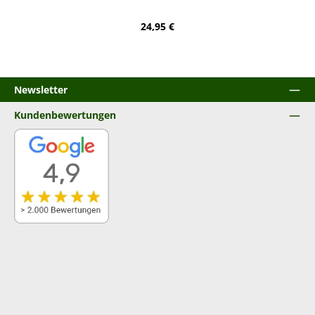
Regulärer Preis:
24,95 €
Newsletter
Kundenbewertungen