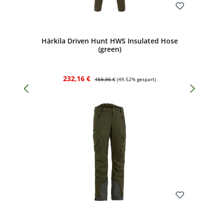
Bewerten
Härkila Driven Hunt HWS Insulated Hose
(green)
Verkaufspreis:
Regulärer Preis:
232,16 €
459,95 €
(49.52% gespart)
Bewerten