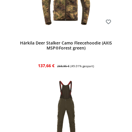
Bewerten
Härkila Deer Stalker Camo Fleecehoodie (AXIS
MSP®Forest green)
Verkaufspreis:
Regulärer Preis:
137,66 €
269,95 €
(49.01% gespart)