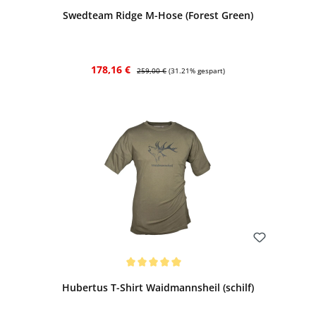
Swedteam Ridge M-Hose (Forest Green)
Verkaufspreis:
Regulärer Preis:
178,16 €
259,00 €
(31.21% gespart)
Bewerten
Durchschnittliche Bewertung von 5 von 5 Sternen
Hubertus T-Shirt Waidmannsheil (schilf)