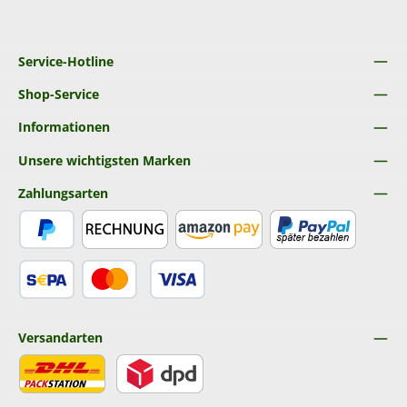
Service-Hotline
Shop-Service
Informationen
Unsere wichtigsten Marken
Zahlungsarten
PayPal
Rechnung
Amazon Pay
Später Bezahlen
SEPA Lastschrift
Kredit- oder Debitkarte
Versandarten
DHL
DPD