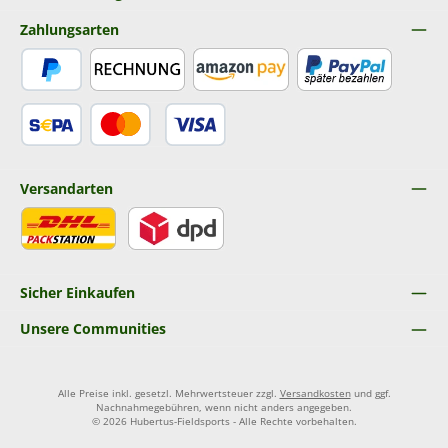
Zahlungsarten
PayPal
Rechnung
Amazon Pay
Später Bezahlen
SEPA Lastschrift
Kredit- oder Debitkarte
Versandarten
DHL
DPD
Sicher Einkaufen
Unsere Communities
Alle Preise inkl. gesetzl. Mehrwertsteuer zzgl.
Versandkosten
und ggf.
Nachnahmegebühren, wenn nicht anders angegeben.
© 2026 Hubertus-Fieldsports - Alle Rechte vorbehalten.