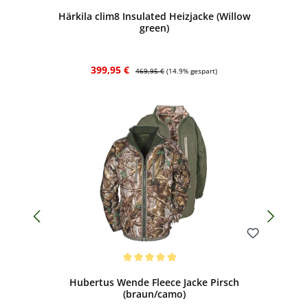
Durchschnittliche Bewertung von 4 von 5 Sternen
Härkila clim8 Insulated Heizjacke (Willow
green)
Verkaufspreis:
Regulärer Preis:
399,95 €
469,95 €
(14.9% gespart)
Bewerten
Durchschnittliche Bewertung von 5 von 5 Sternen
Hubertus Wende Fleece Jacke Pirsch
(braun/camo)