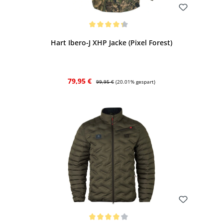
Bewerten
Durchschnittliche Bewertung von 4.25 von 5 Sternen
Hart Ibero-J XHP Jacke (Pixel Forest)
Verkaufspreis:
Regulärer Preis:
79,95 €
99,95 €
(20.01% gespart)
Bewerten