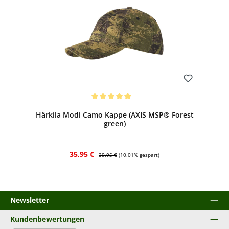
Bewerten
Durchschnittliche Bewertung von 5 von 5 Sternen
Härkila Modi Camo Kappe (AXIS MSP® Forest
green)
Verkaufspreis:
Regulärer Preis:
35,95 €
39,95 €
(10.01% gespart)
Newsletter
Kundenbewertungen