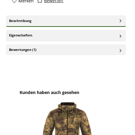
Bewerten
Merken
Beschreibung
Eigenschaften
Bewertungen (1)
Produktgalerie überspringen
Kunden haben auch gesehen