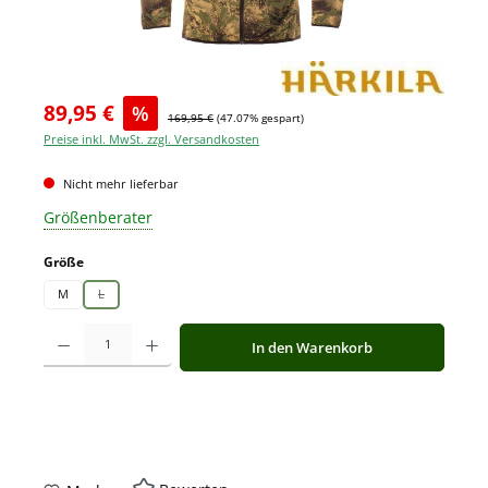
89,95 €
%
169,95 €
(47.07% gespart)
Preise inkl. MwSt. zzgl. Versandkosten
Nicht mehr lieferbar
Größenberater
auswählen
Größe
M
L
(Diese Option ist zurzeit nicht verfügbar.)
Produkt Anzahl: Gib den gewünschten Wert ein oder benutze die Schaltfläche
In den Warenkorb