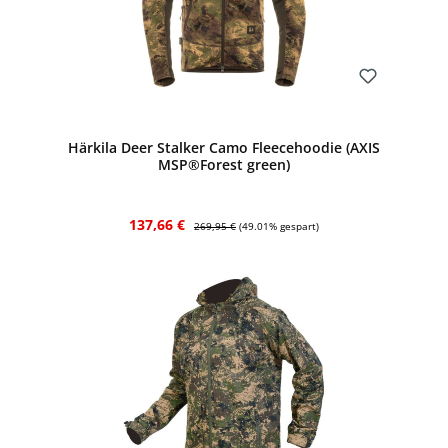
Bewerten
Härkila Deer Stalker Camo Fleecehoodie (AXIS
MSP®Forest green)
Verkaufspreis:
Regulärer Preis:
137,66 €
269,95 €
(49.01% gespart)