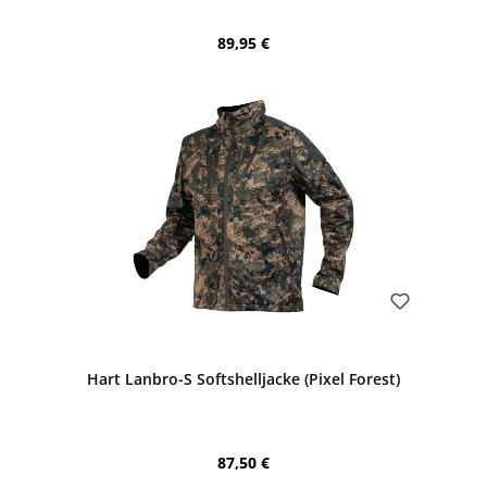
Regulärer Preis:
89,95 €
Bewerten
Hart Lanbro-S Softshelljacke (Pixel Forest)
Regulärer Preis:
87,50 €