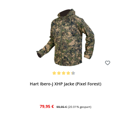
Bewerten
Durchschnittliche Bewertung von 4.25 von 5 Sternen
Hart Ibero-J XHP Jacke (Pixel Forest)
Verkaufspreis:
Regulärer Preis:
79,95 €
99,95 €
(20.01% gespart)